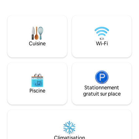
tennis, une prairie de fleurs sauvages,
banc près d'une ch
une aire de jeux pour enfants, un tir à
la nature sont par
l'arc, un pub, un restaurant, une
Valley View est l'u
pharmacie, une esthéticienne et plus
rondins « Whitby L
encore.
mesure, tous situ
distinctes d'une f
notre profil pour v
Cuisine
Wi-Fi
annonces. Nous sommes à 1,5 mille, soit
une agréable marc
Stationnement
Piscine
gratuit sur place
Climatisation