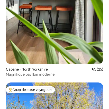
Cabane · North Yorkshire
Note moye
5 (25)
Magnifique pavillon moderne
Coup de cœur voyageurs
Coup de cœur voyageurs parmi les plus aimés