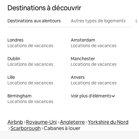
Destinations à découvrir
Destinations aux alentours
Autres types de logements
L
Londres
Amsterdam
Locations de vacances
Locations de vacances
Dublin
Manchester
Locations de vacances
Locations de vacances
Lille
Anvers
Locations de vacances
Locations de vacances
Birmingham
Voir plus d'éléments
Locations de vacances
Airbnb
Royaume-Uni
Angleterre
Yorkshire du Nord
Scarborough
Cabanes à louer