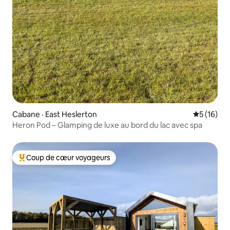
Cabane · East Heslerton
Note moye
5 (16)
Heron Pod – Glamping de luxe au bord du lac avec spa
Coup de cœur voyageurs
Coup de cœur voyageurs parmi les plus aimés