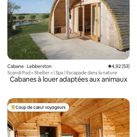
Cabane · Lebberston
Note moyenne
4,92 (53)
Scandi Pod « Shelter » | Spa | Escapade dans la nature
Cabanes à louer adaptées aux animaux
Coup de cœur voyageurs
Coup de cœur voyageurs parmi les plus aimés