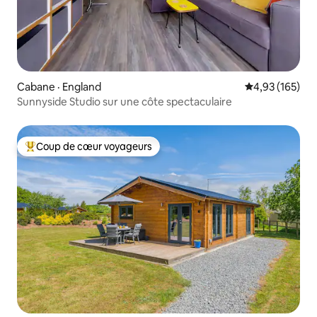
Cabane · England
Note moyenne 
4,93 (165)
Sunnyside Studio sur une côte spectaculaire
Coup de cœur voyageurs
Coup de cœur voyageurs parmi les plus aimés