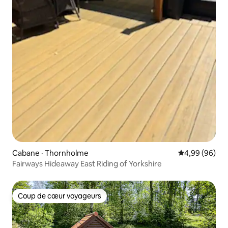
Cabane · Thornholme
Note moyenne
4,99 (96)
Fairways Hideaway East Riding of Yorkshire
Coup de cœur voyageurs
Coup de cœur voyageurs