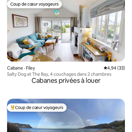
Coup de cœur voyageurs
Coup de cœur voyageurs
Cabane · Filey
Note moyenne
4,94 (33)
Salty Dog at The Bay, 4 couchages dans 2 chambres
Cabanes privées à louer
Coup de cœur voyageurs
Coup de cœur voyageurs parmi les plus aimés