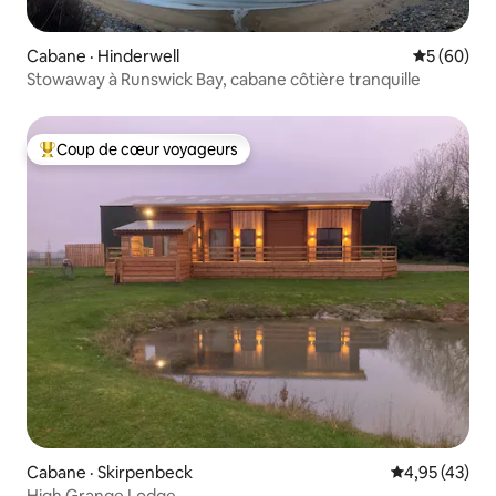
Cabane · Hinderwell
Note moye
5 (60)
Stowaway à Runswick Bay, cabane côtière tranquille
Coup de cœur voyageurs
Coup de cœur voyageurs parmi les plus aimés
Cabane · Skirpenbeck
Note moyenne
4,95 (43)
High Grange Lodge