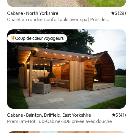
Cabane · North Yorkshire
Note moye
5 (29)
Chalet en rondins confortable avec spa | Près de
Scarborough
Coup de cœur voyageurs
Coup de cœur voyageurs parmi les plus aimés
Cabane · Bainton, Driffield, East Yorkshire
Note moye
5 (41)
Premium-Hot Tub-Cabine-SDB privée avec douche