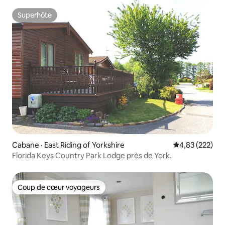
Superhôte
Superhôte
Cabane · East Riding of Yorkshire
Note moyenne 
4,83 (222)
Florida Keys Country Park Lodge près de York.
Coup de cœur voyageurs
Coup de cœur voyageurs