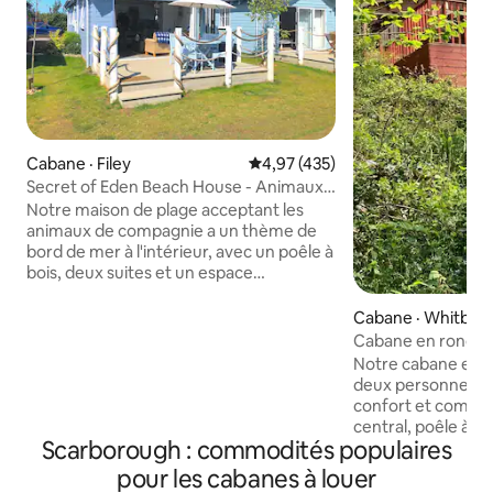
Cabane · Filey
Note moyenne de 4,97 sur 5, 4
4,97 (435)
Secret of Eden Beach House - Animaux
acceptés WiFi E.V
Notre maison de plage acceptant les
animaux de compagnie a un thème de
bord de mer à l'intérieur, avec un poêle à
bois, deux suites et un espace
cuisine/séjour ouvert. Nous avons fourni
la fibre haut débit, des jeux de
Cabane · Whitby
société/Netflix/Disney+/Xbox Series
Cabane en rondins
S/Homepod pour les jours où le temps
dans les bois de W
Notre cabane en r
n'est pas très beau. Elle est à deux pas
deux personnes al
de la plage. Recharge gratuite des
confort et commo
véhicules électriques pour les
central, poêle à bo
voyageurs. Les installations sur place
Scarborough : commodités populaires
luxe, et cuisine, s
comprennent un centre de loisirs avec
La grande terrass
pour les cabanes à louer
salle de sport et piscine, un court de
foyer extérieur, et 