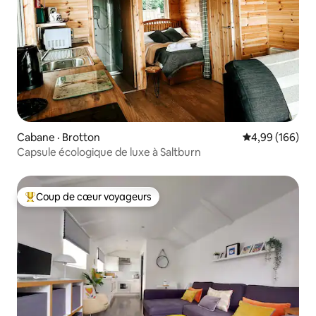
Cabane · Brotton
Note moyenne 
4,99 (166)
Capsule écologique de luxe à Saltburn
Coup de cœur voyageurs
Coup de cœur voyageurs parmi les plus aimés