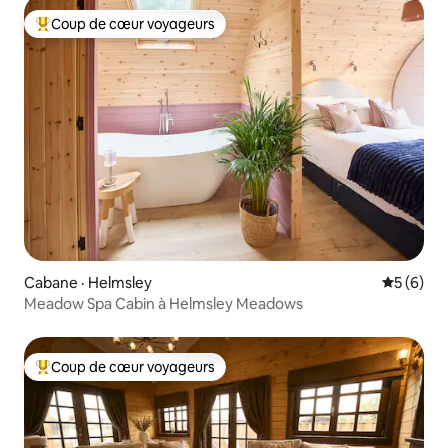
Coup de cœur voyageurs
Coup de cœur voyageurs parmi les plus aimés
Cabane · Helmsley
Note moy
5 (6)
Meadow Spa Cabin à Helmsley Meadows
Coup de cœur voyageurs
Coup de cœur voyageurs parmi les plus aimés