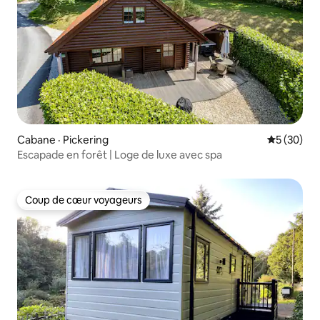
Cabane · Pickering
Note moye
5 (30)
Escapade en forêt | Loge de luxe avec spa
Coup de cœur voyageurs
Coup de cœur voyageurs