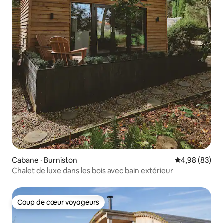
Cabane · Burniston
Note moyenne
4,98 (83)
Chalet de luxe dans les bois avec bain extérieur
Coup de cœur voyageurs
Coup de cœur voyageurs