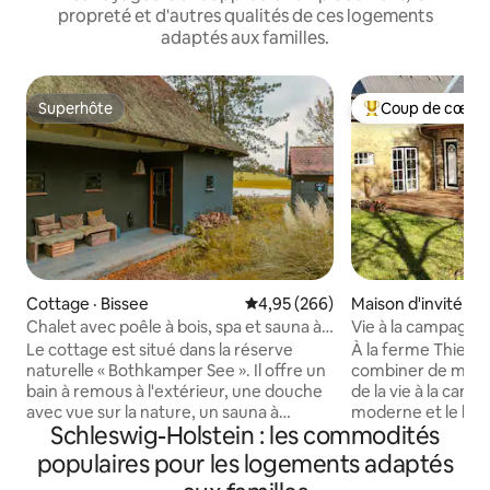
propreté et d'autres qualités de ces logements
adaptés aux familles.
Superhôte
Coup de cœur 
Superhôte
Coup de cœur voy
Cottage · Bissee
Note moyenne de 4,95 sur 5, 2
4,95 (266)
Maison d'invité · D
Chalet avec poêle à bois, spa et sauna à
Vie à la campagne,
vapeur
Le cottage est situé dans la réserve
À la ferme Thiess
naturelle « Bothkamper See ». Il offre un
combiner de maniè
bain à remous à l'extérieur, une douche
de la vie à la cam
avec vue sur la nature, un sauna à
moderne et le bien
Schleswig-Holstein : les commodités
vapeur, un poêle à bois, une terrasse, un
concept énergétiq
canapé XXL et un lit super king-size, une
paysage naturel pa
populaires pour les logements adaptés
cuisine entièrement équipée, une
pourrez profiter 