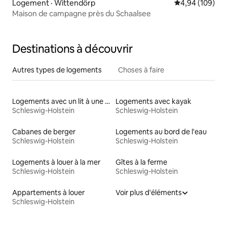
Logement · Wittendörp
Note moyenne 
4,94 (109)
Maison de campagne près du Schaalsee
Destinations à découvrir
Autres types de logements
Choses à faire
Logements avec un lit à une hauteur accessible
Logements avec kayak
Schleswig-Holstein
Schleswig-Holstein
Cabanes de berger
Logements au bord de l'eau
Schleswig-Holstein
Schleswig-Holstein
Logements à louer à la mer
Gîtes à la ferme
Schleswig-Holstein
Schleswig-Holstein
Appartements à louer
Voir plus d'éléments
Schleswig-Holstein