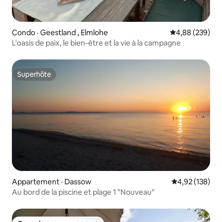
Condo · Geestland , Elmlohe
Note moyenne 
4,88 (239)
L'oasis de paix, le bien-être et la vie à la campagne
Superhôte
Superhôte
Appartement · Dassow
Note moyenne 
4,92 (138)
Au bord de la piscine et plage 1 "Nouveau"