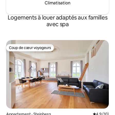
Climatisation
Logements à louer adaptés aux familles
avec spa
Coup de cœur voyageurs
Coup de cœur voyageurs
Appartement · Steinberg
Note moyenn
4,9 (10)