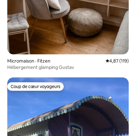
Micromaison · Fitzen
Note moyenne 
4,87 (119)
Hébergement glamping Gustav
Coup de cœur voyageurs
Coup de cœur voyageurs