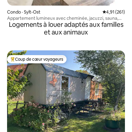
Condo · Sylt-Ost
Note moyenne 
4,91 (261)
Appartement lumineux avec cheminée, jacuzzi, sauna,
Logements à louer adaptés aux familles
jardin
et aux animaux
Coup de cœur voyageurs
Coup de cœur voyageurs parmi les plus aimés