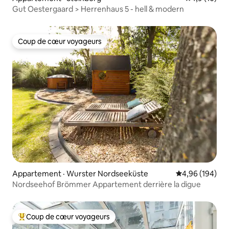
Gut Oestergaard > Herrenhaus 5 - hell & modern
Coup de cœur voyageurs
Coup de cœur voyageurs
Appartement · Wurster Nordseeküste
Note moyenne 
4,96 (194)
Nordseehof Brömmer Appartement derrière la digue
Coup de cœur voyageurs
Coup de cœur voyageurs parmi les plus aimés