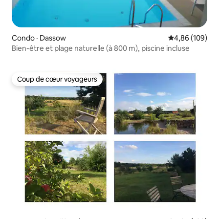
Condo · Dassow
Note moyenne 
4,86 (109)
Bien-être et plage naturelle (à 800 m), piscine incluse
Coup de cœur voyageurs
Coup de cœur voyageurs