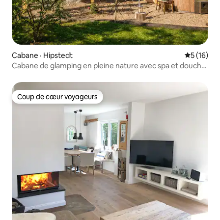
Cabane · Hipstedt
Note moye
5 (16)
Cabane de glamping en pleine nature avec spa et douche
extérieure
Coup de cœur voyageurs
Coup de cœur voyageurs