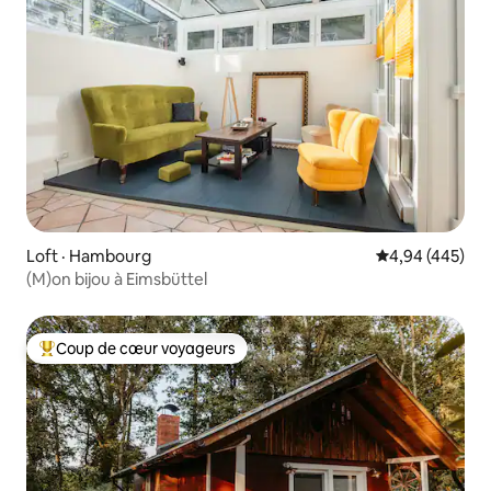
Loft · Hambourg
Note moyenne 
4,94 (445)
(M)on bijou à Eimsbüttel
Coup de cœur voyageurs
Coup de cœur voyageurs parmi les plus aimés