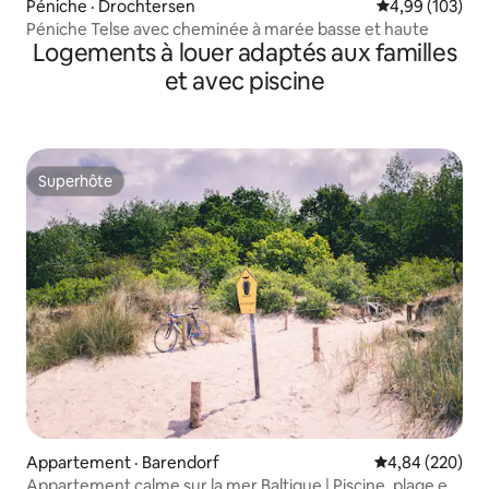
Péniche · Drochtersen
Note moyenne 
4,99 (103)
Péniche Telse avec cheminée à marée basse et haute
Logements à louer adaptés aux familles
et avec piscine
Superhôte
Superhôte
Appartement · Barendorf
Note moyenne 
4,84 (220)
Appartement calme sur la mer Baltique | Piscine, plage et