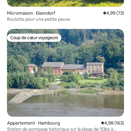
Micromaison · Eisendorf
Note moyenne
4,99 (73)
Roulotte pour une petite pause
Coup de cœur voyageurs
Coup de cœur voyageurs
Appartement · Hambourg
Note moyenne 
4,98 (163)
Station de pompage historique sur la plage de l'Elbe à