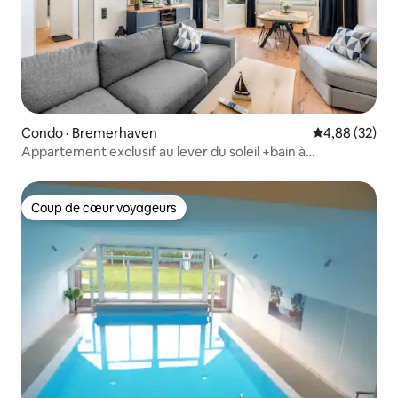
Condo · Bremerhaven
Note moyenne
4,88 (32)
Appartement exclusif au lever du soleil +bain à
remous+piscine+sauna
Coup de cœur voyageurs
Coup de cœur voyageurs