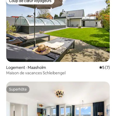
Coup de cœur voyageurs
Coup de cœur voyageurs
Logement · Maasholm
Note moy
5 (7)
Maison de vacances Schleibengel
Superhôte
Superhôte