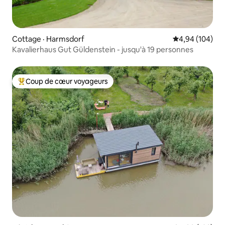
Cottage · Harmsdorf
Note moyenne 
4,94 (104)
Kavalierhaus Gut Güldenstein - jusqu'à 19 personnes
Coup de cœur voyageurs
Coup de cœur voyageurs parmi les plus aimés