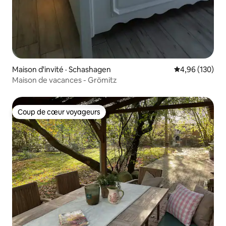
Maison d'invité · Schashagen
Note moyenne 
4,96 (130)
Maison de vacances - Grömitz
Coup de cœur voyageurs
Coup de cœur voyageurs