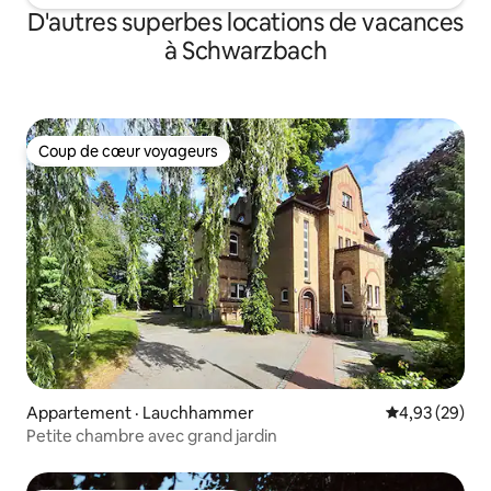
D'autres superbes locations de vacances
à Schwarzbach
Coup de cœur voyageurs
Coup de cœur voyageurs
Appartement · Lauchhammer
Note moyenne
4,93 (29)
Petite chambre avec grand jardin