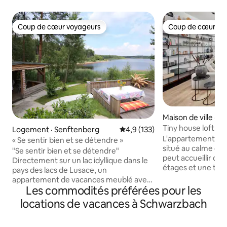
Coup de cœur voyageurs
Coup de cœur vo
Coup de cœur voyageurs
Coup de cœur vo
Maison de ville · 
Tiny house loft 2j
Logement · Senftenberg
Note moyenne de 4,9 sur 5, 1
4,9 (133)
L'appartement de
« Se sentir bien et se détendre »
situé au calme dan
"Se sentir bien et se détendre"
peut accueillir de
Directement sur un lac idyllique dans le
étages et une terra
pays des lacs de Lusace, un
spacieuse avec de
appartement de vacances meublé avec
vous pourrez pass
Les commodités préférées pour les
amour vous attend. Nous vous offrons la
détente seul ou à 
possibilité de profiter ensemble d'un
locations de vacances à Schwarzbach
souhaitez vous dé
séjour inoubliable et détendu à deux, en
de vacances offre
famille ou même pour 2 familles. -
avez besoin pour 