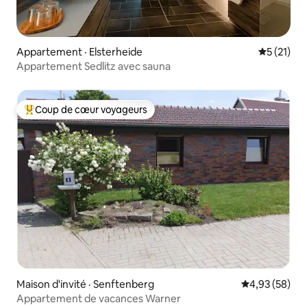
Appartement · Elsterheide
Note moye
5 (21)
Appartement Sedlitz avec sauna
Coup de cœur voyageurs
Coup de cœur voyageurs parmi les plus aimés
Maison d'invité · Senftenberg
Note moyenne
4,93 (58)
Appartement de vacances Warner