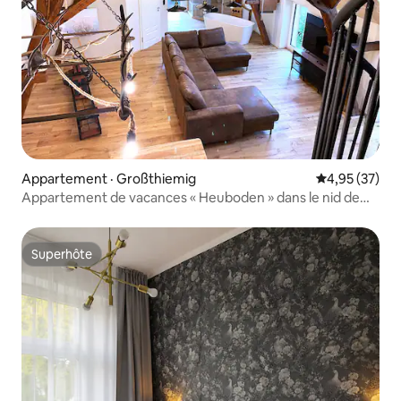
Appartement · Großthiemig
Note moyenne
4,95 (37)
Appartement de vacances « Heuboden » dans le nid de
hérisson Großthiemig
Superhôte
Superhôte