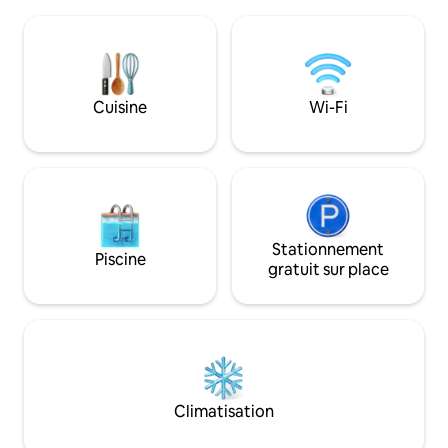
cuisine entièrement équipée - salle de
été, la terrasse sur 
bain avec baignoire, douche et wc au
prendre un bain de 
rez-de-chaussée - deuxième salle de
l'appartement de
bain séparée avec douche et WC à
points avec une 
l'étage - Jardin d'hiver avec une vue
panoramique.
panoramique - pavillon en bois couvert -
Cuisine
Wi-Fi
possible jusqu'à 8 personnes
Stationnement
Piscine
gratuit sur place
Climatisation