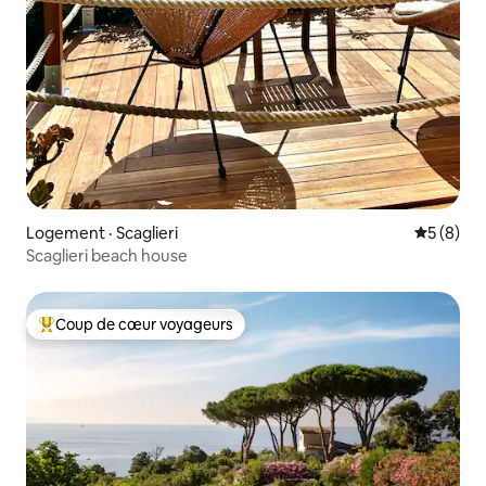
Logement · Scaglieri
Note moy
5 (8)
Scaglieri beach house
Coup de cœur voyageurs
Coup de cœur voyageurs parmi les plus aimés