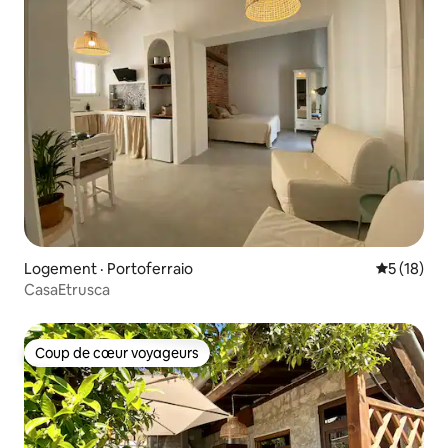
Logement · Portoferraio
Note moye
5 (18)
CasaEtrusca
Coup de cœur voyageurs
Coup de cœur voyageurs