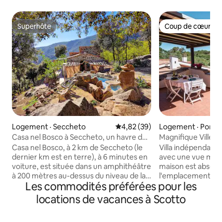
Superhôte
Coup de cœur vo
Superhôte
Coup de cœur vo
Logement · Seccheto
Note moyenne de 4,82 sur 5, 
4,82 (39)
Logement · Portof
Casa nel Bosco à Seccheto, un havre de
Magnifique Villett
paix
Casa nel Bosco, à 2 km de Seccheto (le
Villa indépendante
dernier km est en terre), à 6 minutes en
avec une vue magni
voiture, est située dans un amphithéâtre
maison est absolu
à 200 mètres au-dessus du niveau de la
l'emplacement et 
Les commodités préférées pour les
mer, dans un havre de paix et de silence.
privés disponibles,
Dans les grands espaces extérieurs, un
de deux terrasses 
locations de vacances à Scotto
bain à remous réalisé avec des pierres
avec un parking. 
de granit de la région, des hamacs, des
vraiment privilégi