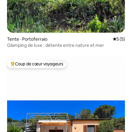
Tente · Portoferraio
Note moy
5 (5)
Glamping de luxe : détente entre nature et mer
Coup de cœur voyageurs
Coup de cœur voyageurs parmi les plus aimés