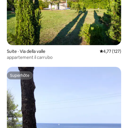
Suite · Via della valle
Note moyenne 
4,77 (127)
appartement il carrubo
Superhôte
Superhôte