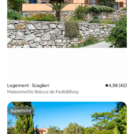
Logement · Scaglieri
Note moyenne
4,98 (40)
Maisonnette Ibiscus de Fede&Rosy
Superhôte
Superhôte