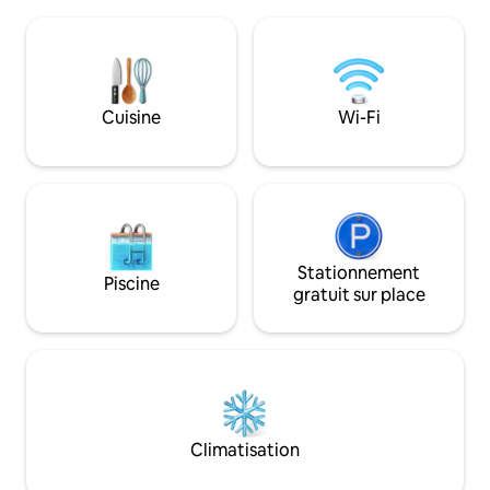
chaises longues et un sentier à l'intérieur
résidentiel verdo
de la propriété qui serpente au milieu
pas 100mt de la plage à 2 min de marche.
des chênes verts séculaires. La nuit,
Idéal pour les amou
vous avez l'impression de toucher le ciel
pour un séjour de 
du doigt. Une maison de grand confort
mer, bercé par le
mais adaptée à ceux qui aiment être
la brise marine.
Cuisine
Wi-Fi
immergés dans la nature.
(caseelbacharme)
Stationnement
Piscine
gratuit sur place
Climatisation