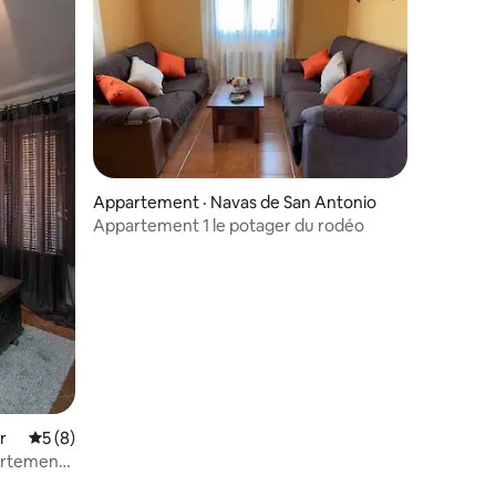
res
Appartement · Navas de San Antonio
Appartement 1 le potager du rodéo
r
Note moyenne de 5 sur 5, 8 commentaires
5 (8)
artement