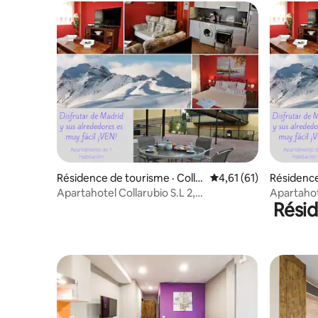
Résidence de tourisme · Colla
Note moyenne de 4,61
4,61 (61)
Résidence
do Mediano
do Media
Apartahotel Collarubio S.L 2,
Apartahote
Résid
Appartement avec...
Apparteme