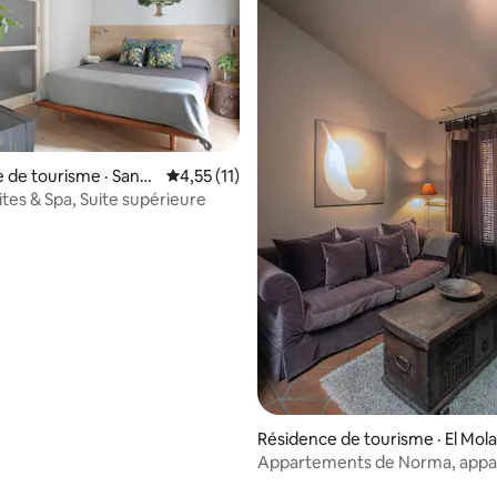
, cafetera Nesspreso y mesas
.
 sur 5, 11 commentaires
 de tourisme · Santo
Note moyenne de 4,55 sur 5, 11 commentai
4,55 (11)
 Puerto
ites & Spa, Suite supérieure
Résidence de tourisme · El Mola
Appartements de Norma, app
familial