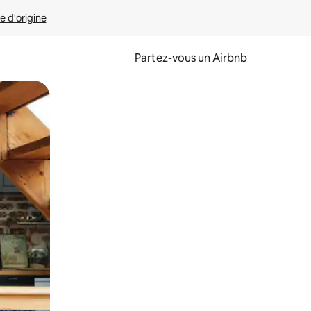
e d'origine
Partez-vous un Airbnb
et en les faisant glisser.