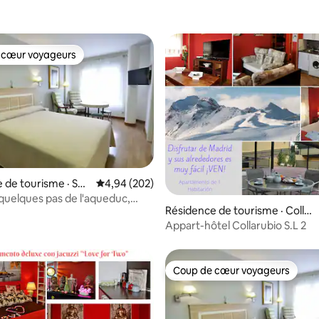
 cœur voyageurs
 cœur voyageurs
 de tourisme · Seg
Note moyenne de 4,94 sur 5, 202 commentai
4,94 (202)
 quelques pas de l'aqueduc,
5 sur 5, 8 commentaires
Résidence de tourisme · Colla
ble S...
do Mediano
Appart-hôtel Collarubio S.L 2
Coup de cœur voyageurs
Coup de cœur voyageurs