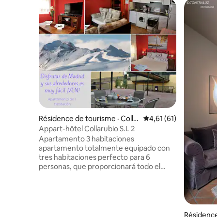
Résidence de tourisme · Colla
Note moyenne de 4,61
4,61 (61)
do Mediano
Appart-hôtel Collarubio S.L 2
Apartamento 3 habitaciones
apartamento totalmente equipado con
tres habitaciones perfecto para 6
personas, que proporcionará todo el
confort que necesitéis durante vuestra
estancia. Cocina totalmente equipada
con vitrocerámica y campana extractora,
gran nevera, lavadora, microondas,
cafetera, horno, cubertería y otros
Résidence