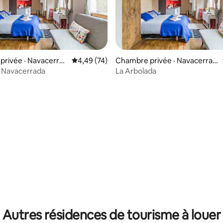
 sur 5, 12 commentaires
rivée · Navacerrad
Note moyenne de 4,49 sur 5, 74 commentai
4,49 (74)
Chambre privée · Navacerrad
a
 Navacerrada
La Arbolada
 sur 5, 73 commentaires
Autres résidences de tourisme à louer