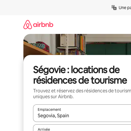
Aller
Une pa
directement
au
contenu
Ségovie : locations de
résidences de tourisme
Trouvez et réservez des résidences de touris
uniques sur Airbnb.
Emplacement
Quand les résultats sont affichés, parcourez-les en 
Arrivée