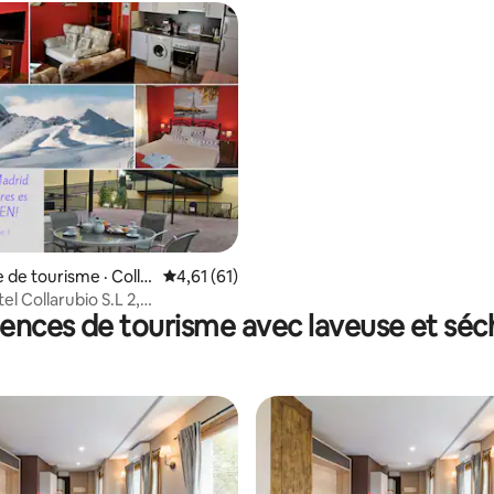
 sur 5, 61 commentaires
 de tourisme · Colla
Note moyenne de 4,61 sur 5, 61 commentai
4,61 (61)
no
l Collarubio S.L 2,
ences de tourisme avec laveuse et sé
nt famil...