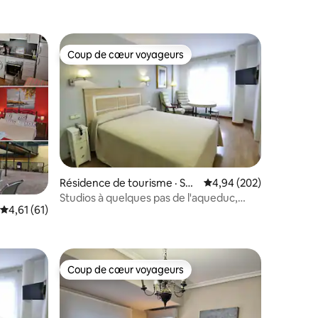
Coup de cœur voyageurs
Coup de cœur voyageurs
res
Résidence de tourisme · Seg
Note moyenne de 4,94 
4,94 (202)
ovia
Studios à quelques pas de l'aqueduc,
Note moyenne de 4,61 sur 5, 61 commentaires
4,61 (61)
studio double
Coup de cœur voyageurs
Coup de cœur voyageurs