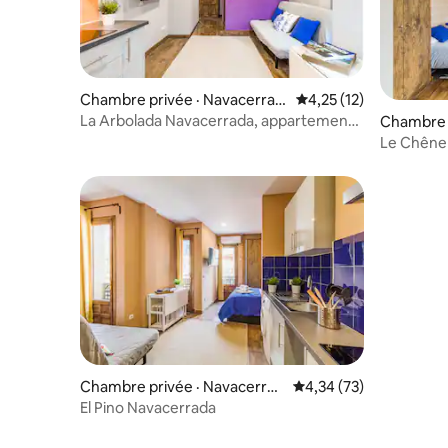
Chambre privée · Navacerrad
Note moyenne de 4,25
4,25 (12)
a
La Arbolada Navacerrada, appartement
Chambre p
El Sauce
a
Le Chêne
Chambre privée · Navacerrad
Note moyenne de 4,34
4,34 (73)
a
El Pino Navacerrada