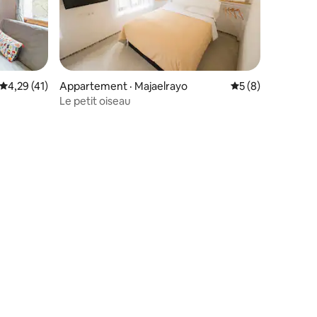
res
Note moyenne de 4,29 sur 5, 41 commentaires
4,29 (41)
Appartement · Majaelrayo
Note moyenne de 
5 (8)
Le petit oiseau