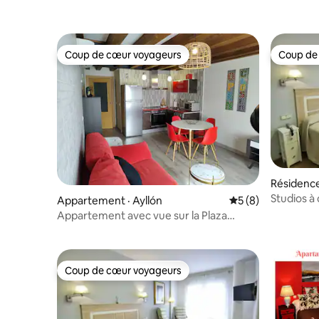
Coup de cœur voyageurs
Coup de
Coup de cœur voyageurs
Coup de
Résidence
ovia
Studios à
Appartement · Ayllón
Note moyenne de 
5 (8)
studio dou
Appartement avec vue sur la Plaza
Mayor d'Ayllón
Coup de cœur voyageurs
Coup de cœur voyageurs