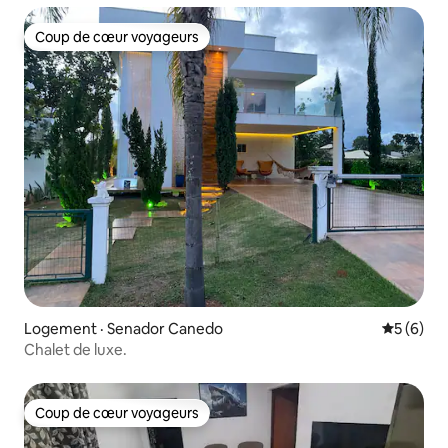
Coup de cœur voyageurs
Coup de cœur voyageurs
Logement · Senador Canedo
Note moy
5 (6)
Chalet de luxe.
Coup de cœur voyageurs
Coup de cœur voyageurs