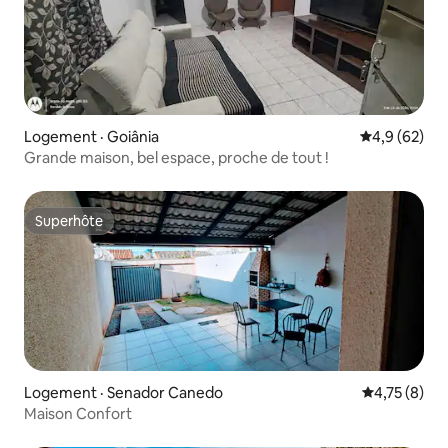
Logement · Goiânia
Note moyenn
4,9 (62)
Grande maison, bel espace, proche de tout !
Superhôte
Superhôte
Logement · Senador Canedo
Note moyenn
4,75 (8)
Maison Confort