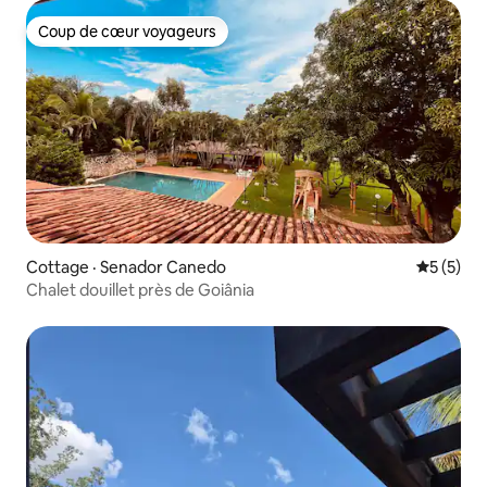
Coup de cœur voyageurs
Coup de cœur voyageurs
Cottage · Senador Canedo
Note moy
5 (5)
Chalet douillet près de Goiânia