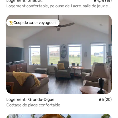
Logement · Shediac
Note moyenne
4,79 (19)
Logement confortable, pelouse de 1 acre, salle de jeux et
spa!
Coup de cœur voyageurs
Coup de cœur voyageurs parmi les plus aimés
Logement · Grande-Digue
Note moye
5 (20)
Cottage de plage confortable