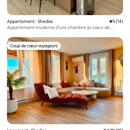
Appartement · Shediac
Note moye
5 (14)
Appartement moderne d'une chambre au cœur de
Shediac
Coup de cœur voyageurs
Coup de cœur voyageurs