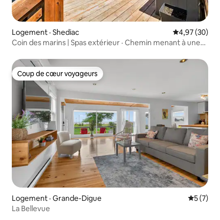
Logement · Shediac
Note moyenne
4,97 (30)
Coin des marins | Spas extérieur · Chemin menant à une
plage privée
Coup de cœur voyageurs
Coup de cœur voyageurs
Logement · Grande-Digue
Note moy
5 (7)
La Bellevue