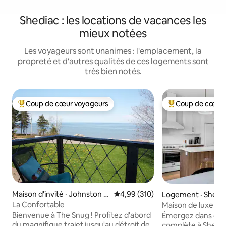
Shediac : les locations de vacances les
mieux notées
Les voyageurs sont unanimes : l'emplacement, la
propreté et d'autres qualités de ces logements sont
très bien notés.
Coup de cœur voyageurs
Coup de cœur 
Coup de cœur voyageurs parmi les plus aimés
Coup de cœur voy
Maison d'invité · Johnston P
Note moyenne de 4,99 sur 5, 3
4,99 (310)
Logement · Shedi
oint
La Confortable
Maison de luxe • J
Bienvenue à The Snug ! Profitez d'abord
Émergez dans cet
du magnifique trajet jusqu'au détroit de
complète à Shedia