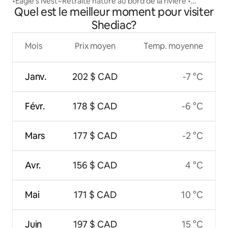
•Eagle's Nest~Retraite nature au bord de la rivière •
Quel est le meilleur moment pour visiter
Jacuzzi•
Shediac?
Mois
Prix moyen
Temp. moyenne
Janv.
202 $ CAD
-7 °C
Févr.
178 $ CAD
-6 °C
Mars
177 $ CAD
-2 °C
Avr.
156 $ CAD
4 °C
Mai
171 $ CAD
10 °C
Juin
197 $ CAD
15 °C