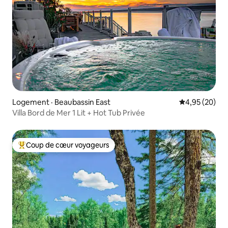
Logement · Beaubassin East
Note moyenne
4,95 (20)
Villa Bord de Mer 1 Lit + Hot Tub Privée
Coup de cœur voyageurs
Coup de cœur voyageurs parmi les plus aimés