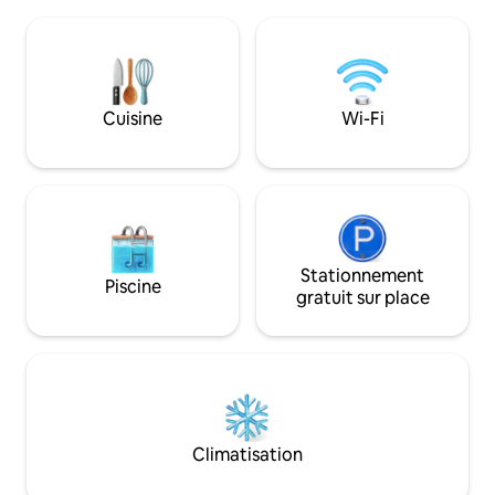
recommandé à une minute de
l'escalier privé et
marche.Parfait en famille ou entre amis.
l'eau en quelques
Profitez d'un moment de détente dans
pouvez profiter p
un espace où vous pouvez entendre le
avec l'impression 
bruit de l'eau. ○ Chambres et
privée. ◆ Système de tarification
installations Il y a 2 chambres de style
Cuisine
Wi-Fi
(maximum 8 person
japonais et 1 chambre de style
personnes : tarif
occidental. Au deuxième étage, il y a des
partir de 40 000 y
jeux de société et du tennis de table que
partir de 44 000 y
les enfants et les adultes peuvent
5 personnes ou pl
apprécier, ce qui vous permet de vous
11 000 yens par pe
amuser à l'intérieur même les jours de
prix affiché n'inclu
pluie. Une connexion Wi-Fi est disponible
prix varient pendan
gratuitement. - Une cuisine
Stationnement
Piscine
Terrasse en bois 
entièrement équipée avec des
gratuit sur place
spectaculaire : pr
ustensiles de cuisine, des ustensiles et
luxueux sur la gra
divers assaisonnements -
des vagues et à la
Stationnement gratuit Équipements de
◆ Excellent empla
bain tels que serviettes de bain,
en voiture dans un
dentifrices, etc. Divers jeux de société
marché aux poisso
- Table de ping-pong. [À propos de
vous trouverez de
l'utilisation du barbecue] Le barbecue
Climatisation
frais!Nous vous 
doit être réservé à l'avance (moyennant
cuisiner avec de d
des frais de 4 000 yens par séjour) ・