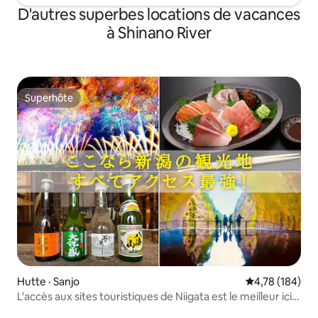
locaux. L'espace spacieux est élégant
Veuillez nous faire savoir à l'avance par
D'autres superbes locations de vacances
mais pas prétenti
message si vous souhaitez l'utiliser. ・ La
à Shinano River
déposer vos baga
location de foyers extérieurs est
comme si c'était 
actuellement suspendue Le feu est
nous considéron
strictement interdit Conformément aux
« BASIQUE ».Parfai
dispositions de la Loi sur la prévention et
souvenirs spéciaux
la lutte contre l'incendie, il est
amis. Profitez d'un merveilleux moment
Superhôte
strictement interdit d'apporter du
Superhôte
au son apaisant d
matériel de lutte contre l'incendie tel
que des réchauds portatifs et des
barbecues.Veuillez cuisiner uniquement
à l'intérieur, dans la cuisine.
Hutte · Sanjo
Note moyenne 
4,78 (184)
L'accès aux sites touristiques de Niigata est le meilleur ici!
À 15 minutes de l'échangeur Tsubame-Sanjo / Idéal pour