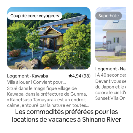
Coup de cœur voyageurs
Superhôte
Coup de cœur voyageurs
Superhôte
Logement · Naga
[À 40 secondes de 
Logement · Kawaba
Note moyenne de 4,94 sur 5, 
4,94 (98)
logement entier]
Devant vous se t
Villa à louer | Convient pour
profiter du couche
du Japon et le couc
6 personnes | Ciel
Situé dans le magnifique village de
spectaculaire sur 
colore le ciel d'un rouge v
étoilé | BBQ | Tranquillité en montagne
Kawaba, dans la préfecture de Gunma,
d'un barbecue | O
Sunset Villa One S
« Kabetsuso Tamayura » est un endroit
villa spéciale en 
calme, entouré par la nature en toutes
être louée en pri
Les commodités préférées pour les
saisons.Situé au pied de la station de ski,
de 8 personnes, li
il peut accueillir jusqu'à 6 personnes
locations de vacances à Shinano River
jour. [Le charme et les caractéristiques
lorsque l'ensemble du bâtiment est
de l'hébergement
loué.Il y a un établissement thermal
secondes de la pl