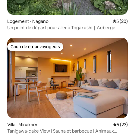
Logement · Nagano
Note moye
5 (20)
Un point de départ pour aller à Togakushi｜Auberge
japonaise moderne
Coup de cœur voyageurs
Coup de cœur voyageurs
Villa · Minakami
Note moye
5 (23)
Tanigawa-dake View | Sauna et barbecue | Animaux