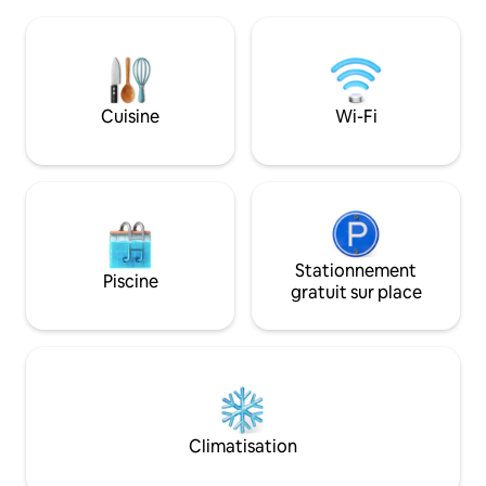
installez-vous confortablement près de
laitières et le mag
la cheminée pendant les mois les plus
Crooked River. À 
froids. Avec le petit-déjeuner servi et le
et Berry sur la côt
salon extérieur, vous aurez l'embarras
Galles du Sud. À 
du choix pour vous réunir. Votre toutou
la plage, vous aure
peut courir librement dans la cour
Cuisine
Wi-Fi
des millions de ki
herbeuse entièrement clôturée et
profiter du temps sur les plages de la
région où les chiens sont acceptés.
Stationnement
Piscine
gratuit sur place
Climatisation