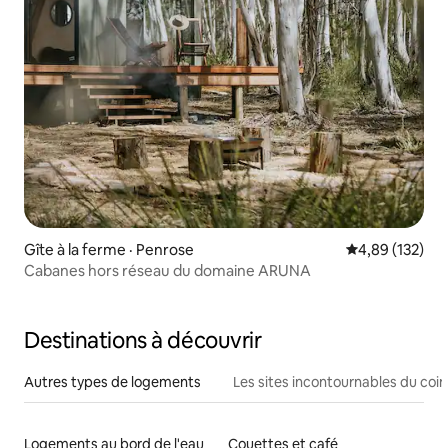
Gîte à la ferme · Penrose
Note moyenne 
4,89 (132)
Cabanes hors réseau du domaine ARUNA
Destinations à découvrir
Autres types de logements
Les sites incontournables du coin
Logements au bord de l'eau
Couettes et café