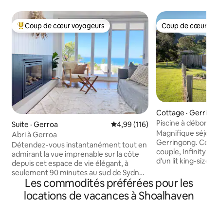
Coup de cœur voyageurs
Coup de cœur vo
Coup de cœur voyageurs parmi les plus aimés
Coup de cœur vo
Cottage · Gerring
Piscine à déborde
Suite · Gerroa
Note moyenne de 4,99 sur 5, 1
4,99 (116)
Magnifique séjour
Abri à Gerroa
Gerringong. Conç
Détendez-vous instantanément tout en
couple, Infinity o
admirant la vue imprenable sur la côte
d'un lit king-size,
depuis cet espace de vie élégant, à
deux, d'un foyer 
seulement 90 minutes au sud de Sydney
terrasse pour admi
Les commodités préférées pour les
et à 700 mètres à pied de Seven Mile
couchers de soleil
Beach. Ouvrez les portes-fenêtres pour
locations de vacances à Shoalhaven
la détente. Infinit
sentir la brise de l'océan et étendez
collines verdoyante
l'espace sur une vaste terrasse. Ou
Willowvale Road, q