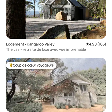
Logement · Kangaroo Valley
Note moyenne 
4,98 (106)
The Lair - retraite de luxe avec vue imprenable
Coup de cœur voyageurs
Coup de cœur voyageurs parmi les plus aimés