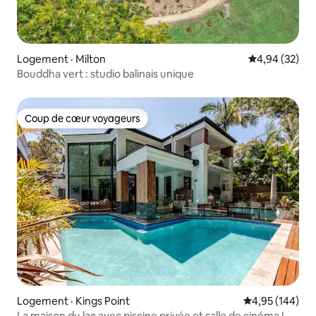
Logement · Milton
Note moyenne
4,94 (32)
Bouddha vert : studio balinais unique
Coup de cœur voyageurs
Coup de cœur voyageurs
Logement · Kings Point
Note moyenne 
4,95 (144)
La maison du lac avec piscine privée et salle de cinéma !