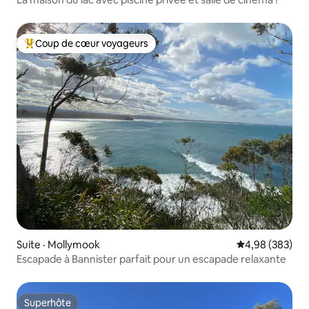
Coup de cœur voyageurs
Coup de cœur voyageurs parmi les plus aimés
Suite · Mollymook
Note moyenne 
4,98 (383)
Escapade à Bannister parfait pour un escapade relaxante
Superhôte
Superhôte