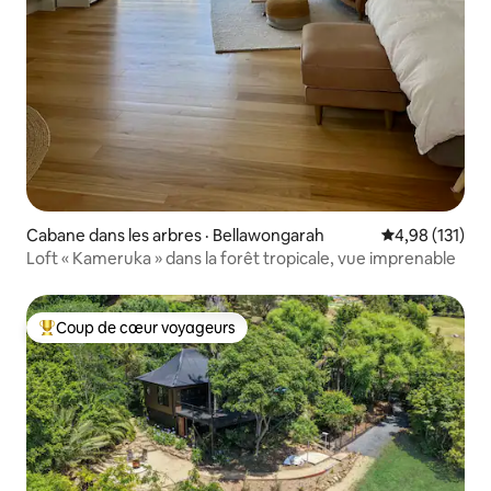
Cabane dans les arbres · Bellawongarah
Note moyenne 
4,98 (131)
Loft « Kameruka » dans la forêt tropicale, vue imprenable
Coup de cœur voyageurs
Coup de cœur voyageurs parmi les plus aimés