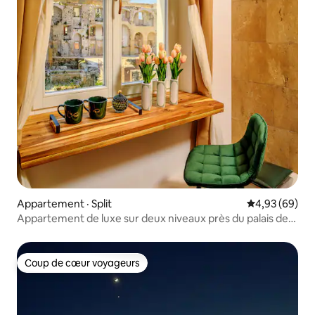
Appartement · Split
Note moyenne
4,93 (69)
Appartement de luxe sur deux niveaux près du palais de
Dioclétien
Coup de cœur voyageurs
Coup de cœur voyageurs