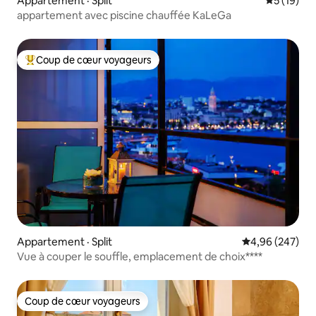
Appartement · Split
Note moye
5 (19)
appartement avec piscine chauffée KaLeGa
Coup de cœur voyageurs
Coup de cœur voyageurs parmi les plus aimés
Appartement · Split
Note moyenne 
4,96 (247)
Vue à couper le souffle, emplacement de choix****
Coup de cœur voyageurs
Coup de cœur voyageurs