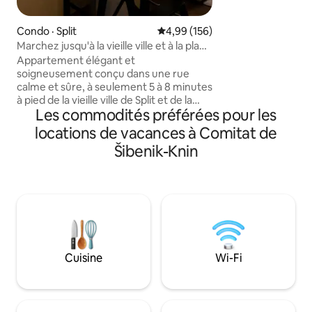
connexion Wi-Fi, la
Les voyageurs peu
piscine, profiter
Condo · Split
Note moyenne de 4,99 sur 5, 1
4,99 (156)
balades à vélo dans
Marchez jusqu'à la vieille ville et à la plage
Krka, d'excellents 
· Appartement moderne et paisible · OM
Appartement élégant et
gastronomie, des 
soigneusement conçu dans une rue
environ 20 km ou de
calme et sûre, à seulement 5 à 8 minutes
Šibenik, Zadar et Sp
à pied de la vieille ville de Split et de la
Les commodités préférées pour les
plage de Bačvice. Compact, mais
entièrement équipé de tout ce dont
locations de vacances à Comitat de
vous avez besoin : planchers chauffants,
Šibenik-Knin
climatisation dans chaque pièce,
laveuse/sécheuse et plus encore. Parfait
pour les couples ou les petites familles.
Tout est accessible à pied, donc la
plupart des voyageurs n’ont pas besoin
de voiture. ✔ 5 à 8 minutes à pied de la
Vieille-Ville et de la plage ✔ Quartier
calme et sûr ✔ Logement élégant et
Cuisine
Wi-Fi
entièrement équipé ✔ Plancher
chauffant et laveuse-sécheuse ✔
Climatisation dans chaque pièce