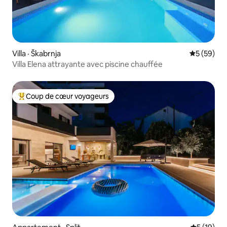
Villa · Škabrnja
Note moye
5 (59)
Villa Elena attrayante avec piscine chauffée
Coup de cœur voyageurs
Coup de cœur voyageurs parmi les plus aimés