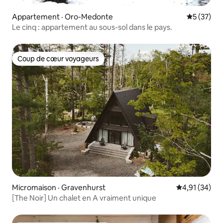
Appartement · Oro-Medonte
Note moye
5 (37)
Le cinq : appartement au sous-sol dans le pays.
Coup de cœur voyageurs
Coup de cœur voyageurs
Micromaison · Gravenhurst
Note moyenne
4,91 (34)
[The Noir] Un chalet en A vraiment unique