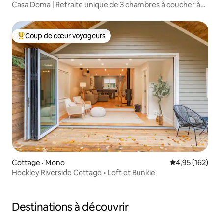
Casa Doma | Retraite unique de 3 chambres à coucher à
Muskoka + spa
Coup de cœur voyageurs
Coup de cœur voyageurs parmi les plus aimés
Cottage · Mono
Note moyenne 
4,95 (162)
Hockley Riverside Cottage • Loft et Bunkie
Destinations à découvrir