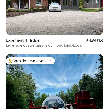
Logement · Hillsdale
Note moyenne
4,94 (16)
Le refuge quatre saisons du mont Saint-Louis
Coup de cœur voyageurs
Coup de cœur voyageurs parmi les plus aimés