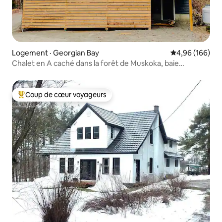
Logement · Georgian Bay
Note moyenne 
4,96 (166)
Chalet en A caché dans la forêt de Muskoka, baie
Georgienne
Coup de cœur voyageurs
Coup de cœur voyageurs parmi les plus aimés