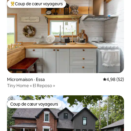
Coup de cœur voyageurs
Coup de cœur voyageurs parmi les plus aimés
Micromaison · Essa
Note moyenne
4,98 (52)
Tiny Home « El Reposo »
Coup de cœur voyageurs
Coup de cœur voyageurs