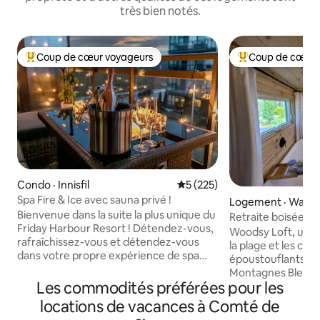
très bien notés.
Coup de cœur voyageurs
Coup de cœur 
Coup de cœur voyageurs parmi les plus aimés
Coup de cœur voy
Condo · Innisfil
Note moyenne de 5 sur 5, 2
5 (225)
Spa Fire & Ice avec sauna privé !
Logement · Wasa
Bienvenue dans la suite la plus unique du
Retraite boisée n
Friday Harbour Resort ! Détendez-vous,
- Votre escapade p
Woodsy Loft, un pi
rafraîchissez-vous et détendez-vous
la plage et les cou
dans votre propre expérience de spa
époustouflants, ma
privée qui comprend un grand sauna
Montagnes Bleues,
infrarouge, 3 cheminées intérieures et
Les commodités préférées pour les
wood et le tout no
une table de feu extérieure. Embrassez
proximité. De nom
locations de vacances à Comté de
ces blues hivernaux pendant que vous
restaurants, plage