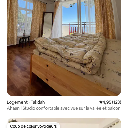
Logement · Takdah
Note moyenne 
4,95 (123)
Ahaan | Studio confortable avec vue sur la vallée et balcon
Coup de cœur voyageurs