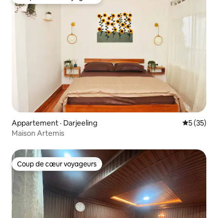
Coup de cœur voyageurs
Appartement · Darjeeling
Note moye
5 (35)
Maison Artemis
Coup de cœur voyageurs
Coup de cœur voyageurs