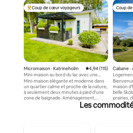
Coup de cœur voyageurs
Coup de
Coup de cœur voyageurs parmi les plus aimés
Coup de
Micromaison · Katrineholm
Note moyenne de 4,94 
4,94 (115)
Cabane · 
Mini-maison au bord du lac avec une
Logement 
grande terrasse.
belle Skö
Mini-maison élégante et moderne dans
Bienvenue
un quartier calme et proche de la nature,
maison d'
à seulement deux minutes à pied d'une
belle Skö
zone de baignade. Aménagement
prairies, 
Les commodités
ouvert avec une belle cuisine, un lit
pâturage!
confortable de 160 cm, une télévision de
aspirez à l
47 po et le Wi-Fi. Des places de couchage
simple de 
supplémentaires sont disponibles avec
quatre ad
un grand matelas gonflable. Salle de bain
tout équip
moderne avec toilette et douche, ainsi
douche, d