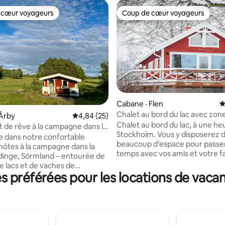
 cœur voyageurs
Coup de cœur voyageurs
 cœur voyageurs
Coup de cœur voyageurs
Cabane · Flen
N
Chalet au bord du lac avec zon
sur 5, 115 commentaires
Årby
Note moyenne de 4,84 sur 5, 25 commentai
4,84 (25)
baignade et court de tennis
Chalet au bord du lac, à une he
de rêve à la campagne dans la
Stockholm. Vous y disposerez 
ldinge
 dans notre confortable
beaucoup d'espace pour passe
hôtes à la campagne dans la
temps avec vos amis et votre fami
ldinge, Sörmland – entourée de
confortable Sjöstugan a été 
de lacs et de vaches de
rénové, avec un plan ouvert ent
 préférées pour les locations de vacan
 Un endroit pour vous qui
cuisine et le salon spacieux. Ici
a paix, à la nature et au plaisir
un parquet de première qualit
la vie. Le chalet peut accueillir
sur le lac Orrhammaren. Détendez-vous
ultes et dispose d'une cuisine
dans un bel endroit rural. Nager
ée, d'une salle de bain avec
canoë, faire des barbecues, fair
'un lit superposé, d'un canapé-