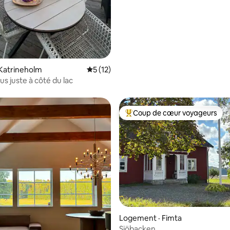
Katrineholm
Note moyenne de 5 sur 5, 12 commentai
5 (12)
us juste à côté du lac
Coup de cœur voyageurs
Coup de cœur voyageurs parmi 
 sur 5, 51 commentaires
Logement · Fimta
Sjöbacken