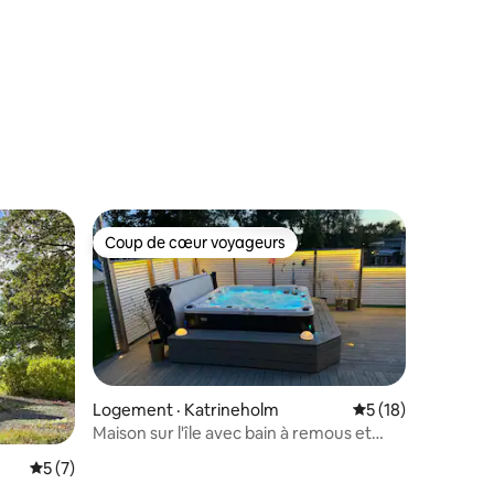
res
Coup de cœur voyageurs
les plus aimés
Coup de cœur voyageurs
Logement · Katrineholm
Note moyenne de 5
5 (18)
Maison sur l'île avec bain à remous et
grands espaces !
Note moyenne de 5 sur 5, 7 commentaires
5 (7)