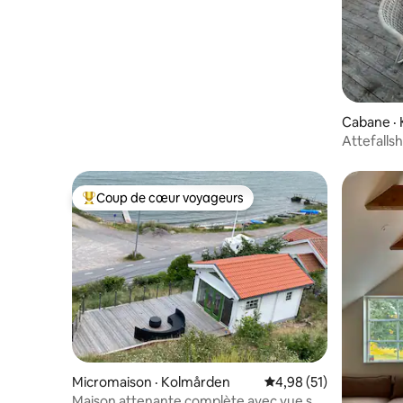
Cabane · 
Attefallsh
Coup de cœur voyageurs
Coup de cœur voyageurs parmi les plus aimés
Micromaison · Kolmården
Note moyenne de 4,98
4,98 (51)
Maison attenante complète avec vue sur