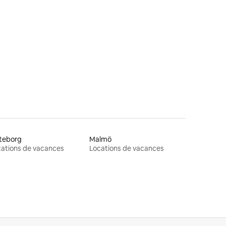
res
teborg
Malmö
ations de vacances
Locations de vacances