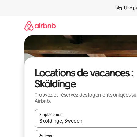
Aller
Une pa
directement
au
contenu
Locations de vacances :
Sköldinge
Trouvez et réservez des logements uniques su
Airbnb.
Emplacement
Quand les résultats sont affichés, parcourez-les en 
Arrivée