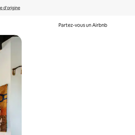
e d'origine
Partez-vous un Airbnb
et en les faisant glisser.