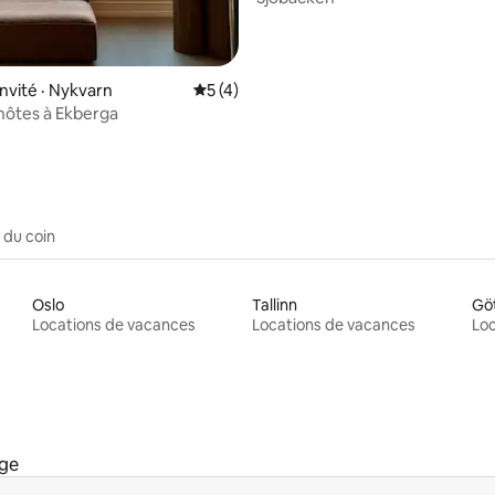
nvité · Nykvarn
Note moyenne de 5 sur 5, 4 commentai
5 (4)
hôtes à Ekberga
 du coin
Oslo
Tallinn
Gö
Locations de vacances
Locations de vacances
Loc
nge