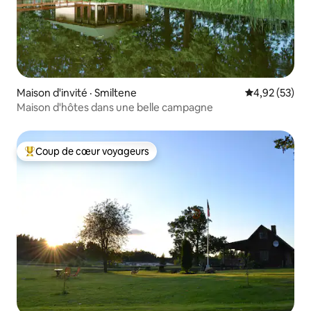
Maison d'invité · Smiltene
Note moyenne
4,92 (53)
Maison d'hôtes dans une belle campagne
Coup de cœur voyageurs
Coup de cœur voyageurs parmi les plus aimés