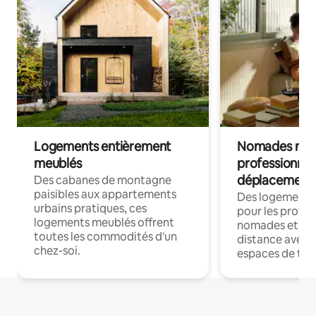
Logements entièrement
Nomades num
meublés
professionnel
déplacement
Des cabanes de montagne
paisibles aux appartements
Des logements
urbains pratiques, ces
pour les profes
logements meublés offrent
nomades et trav
toutes les commodités d'un
distance avec le
chez-soi.
espaces de trav