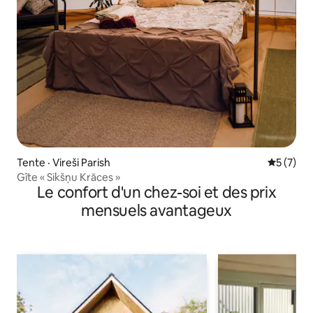
Tente · Vireši Parish
Note moy
5 (7)
Gîte « Sikšņu Krāces »
Le confort d'un chez-soi et des prix
mensuels avantageux