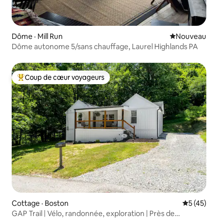
Dôme · Mill Run
Nouvel hébe
Nouveau
Dôme autonome 5/sans chauffage, Laurel Highlands PA
Coup de cœur voyageurs
Coup de cœur voyageurs parmi les plus aimés
Cottage · Boston
Note moye
5 (45)
GAP Trail | Vélo, randonnée, exploration | Près de