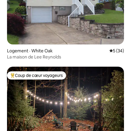
Logement · White Oak
Note moye
5 (34)
La maison de Lee Reynolds
Coup de cœur voyageurs
Coup de cœur voyageurs parmi les plus aimés