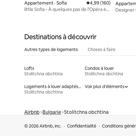
Appartement · Sofia
Note moyenne de 4,99 
4,99 (160)
Apparteme
little Sofia - À quelques pas de l'Opéra et
Designer 
de Nevski
Sofia
Destinations à découvrir
Autres types de logements
Choses à faire
Lofts
Condos à louer
Stolitchna obchtina
Stolitchna obchtina
Logements à louer adaptés aux animaux
Voir plus d'éléments
Stolitchna obchtina
Airbnb
Bulgarie
Stolitchna obchtina
© 2026 Airbnb, Inc.
Confidentialité
Conditions génér