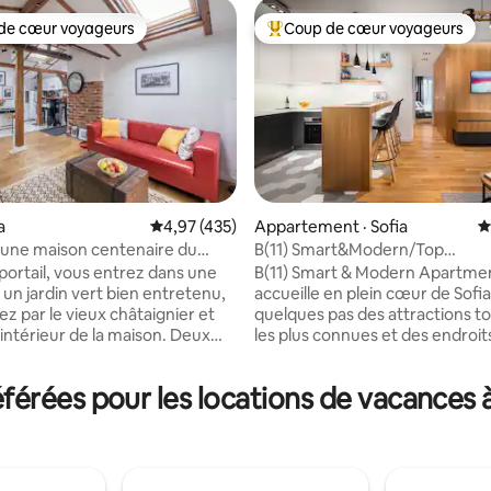
de cœur voyageurs
Coup de cœur voyageurs
cœur voyageurs parmi les plus aimés
Coup de cœur voyageurs parmi 
sur 5, 178 commentaires
a
Note moyenne de 4,97 sur 5, 435 commentai
4,97 (435)
Appartement · Sofia
N
 une maison centenaire du
B(11) Smart&Modern/Top
istorique du centre-ville
Central/Parking gratuit !
 portail, vous entrez dans une
B(11) Smart & Modern Apartme
 un jardin vert bien entretenu,
accueille en plein cœur de Sofia !
z par le vieux châtaignier et
quelques pas des attractions to
l'intérieur de la maison. Deux
les plus connues et des endroits
 demi d'un escalier en bois vous
être ! Nous avons personnelle
 à l'appartement (sans
conçu et mis en œuvre chaque 
érées pour les locations de vacances à
tout le
cette suite d'angle naturellem
e (appareils électroménagers,
lumineuse, afin que vous puiss
s et plats) pour préparer votre
sentir ici comme chez vous. D
pas, café ou thé.
vous et profitez de notre lit co
ment dispose d'une connexion
de nos équipements de luxe et 