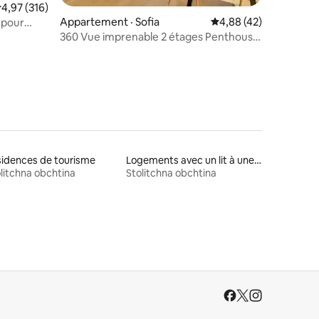
ote moyenne de 4,97 sur 5, 316 commentaires
4,97 (316)
res
Appartement · Sofia
Note moyenne de 4,88
4,88 (42)
 pour
360 Vue imprenable 2 étages Penthouse
3BD / 2BA
idences de tourisme
Logements avec un lit à une hauteur accessible
litchna obchtina
Stolitchna obchtina