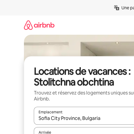
Aller
Une pa
directement
au
contenu
Locations de vacances :
Stolitchna obchtina
Trouvez et réservez des logements uniques su
Airbnb.
Emplacement
Quand les résultats sont affichés, parcourez-les en 
Arrivée