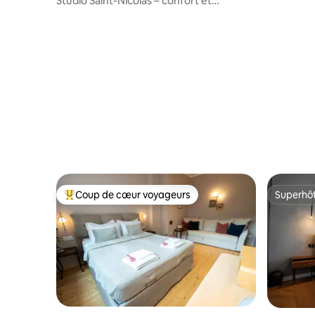
Studio Saint-Nicolas – confort et
commodité.
Coup de cœur voyageurs
Superhô
Coup de cœur voyageurs parmi les plus aimés
Superhô