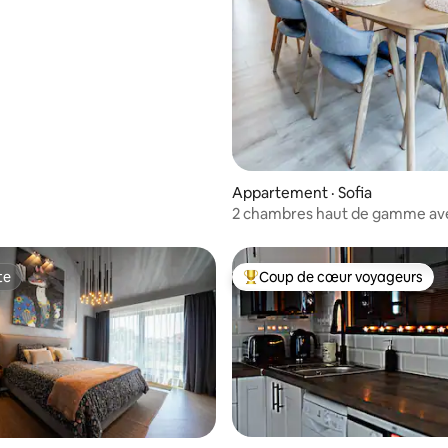
Appartement · Sofia
2 chambres haut de gamme ave
Central Park et ascenseur
te
Coup de cœur voyageurs
te
Coup de cœur voyageurs parmi 