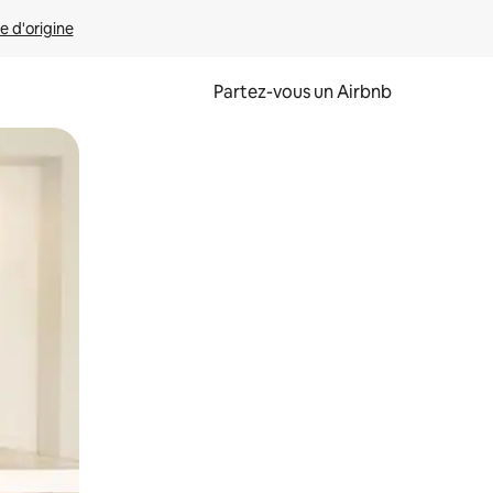
e d'origine
Partez-vous un Airbnb
et en les faisant glisser.