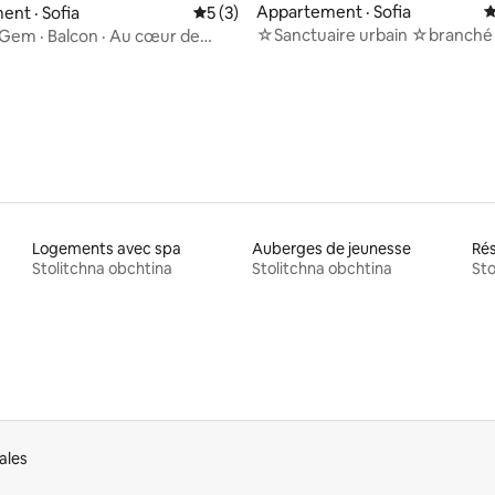
sur 5, 160 commentaires
Appartement · Sofia
N
nt · Sofia
Note moyenne de 5 sur 5, 3 commentai
5 (3)
☆Sanctuaire urbain ☆branché
Gem · Balcon · Au cœur de
escapade en couple
Logements avec spa
Auberges de jeunesse
Rés
Stolitchna obchtina
Stolitchna obchtina
Sto
ales