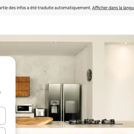
rtie des infos a été traduite automatiquement. 
Afficher dans la langu
r
utilisant les flèches vers le haut et vers le bas, ou en appuyant dessus 