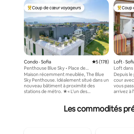
Coup de cœur voyageurs
Coup 
Coup de cœur voyageurs parmi les plus aimés
Coup de 
Condo · Sofia
Note moyenne de 5 
5 (178)
Loft · Sofi
Penthouse Blue Sky • Place de
Loft dans
stationnement • Vues panoramiques
quartier h
Maison récemment meublée, The Blue
Depuis le
Sky Penthouse. Idéalement situé dans un
cour avec
nouveau bâtiment à proximité des
vous passe
stations de métro. ★« L'un des
arrivez à 
logements Airbnb les mieux équipés
étages et
dans lesquels nous avons séjourné. » EN
emmènent
Les commodités préf
VEDETTE : ➤ Stationnement dédié au
ascenseur). Vous trouverez 
rez-de-chaussée ➤ Chambre calme et
nécessair
salle de bain LUX ➤ Terrasse aménagée -
casserole
75 m² Télévision connectée ➤ 4K 65
propre re
pouces et canapé-lit ➤ Espace de travail
L'apparte