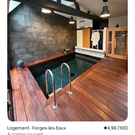
Logement · Forges-les-Eaux
Note moyenne 
4,96 (100)
A contre courant