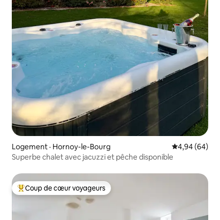
Logement · Hornoy-le-Bourg
Note moyenne
4,94 (64)
Superbe chalet avec jacuzzi et pêche disponible
Coup de cœur voyageurs
Coup de cœur voyageurs parmi les plus aimés