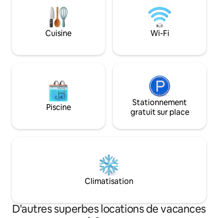
inoubliable été comme hiver 🏡Le Lodge
et de la place du 
& Sweety❤️Spa, magnifique maison en
plus qu’a poser vo
pierres nichée au calme de la campagne
promener.
Cuisine
Wi-Fi
Stationnement
Piscine
gratuit sur place
Climatisation
D'autres superbes locations de vacances