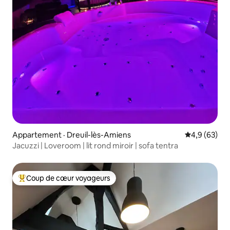
Appartement · Dreuil-lès-Amiens
Note moyenn
4,9 (63)
Jacuzzi | Loveroom | lit rond miroir | sofa tentra
Coup de cœur voyageurs
Coup de cœur voyageurs parmi les plus aimés