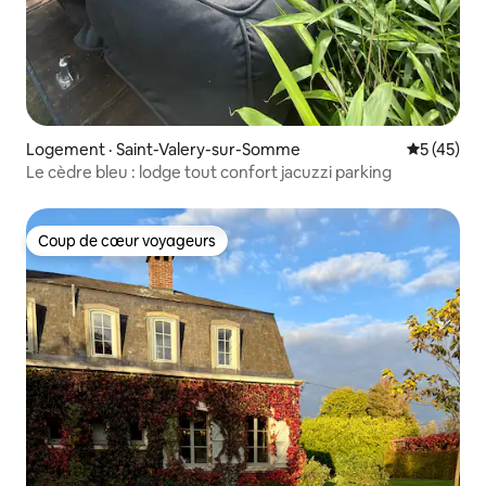
Logement · Saint-Valery-sur-Somme
Note moye
5 (45)
Le cèdre bleu : lodge tout confort jacuzzi parking
Coup de cœur voyageurs
Coup de cœur voyageurs