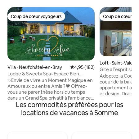
Coup de cœur voyageurs
Coup de cœur vo
Coup de cœur voyageurs
Coup de cœur vo
Loft · Saint-Valer
Villa · Neufchâtel-en-Bray
Note moyenne de 4,95 sur 5, 1
4,95 (182)
me
Gîte a l’esprit sca
Lodge & Sweety Spa~Espace Bien
Adoptez la Cocooning a
Etre~Cinéma~Braséro
✨Envie de vivre un Moment Magique en
coeur de la baie d
Amoureux ou entre Amis ?❤️ Offrez-
appartement auth
vous une parenthèse hors du temps
et design. Draps et serviettes fournis.
dans un Grand Spa privatif à l’ambiance
Supplément 50€ po
Les commodités préférées pour les
romantique sous le Ciel Étoilé, véritable
compagnie. 🐾🐶 n’
invitation au voyage sous les tropiques🌴
déclarer. 😜 Ce gite entièrement
locations de vacances à Somme
💦Détendez-vous dans l'Espace Bien-
restauré de 120M2
Être exceptionnel avec • Spa XXL • Sauna
volumes, ainsi qu
• Smart TV 🌿Situé à l’intérieur avec vue
sur la baie avec le
sur le jardin, profitez d’un séjour
phoques. Situé a