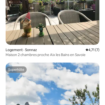
Logement · Sonnaz
Note moyenn
4,71 (7)
Maison 2 chambres proche Aix les Bains en Savoie
Superhôte
Superhôte