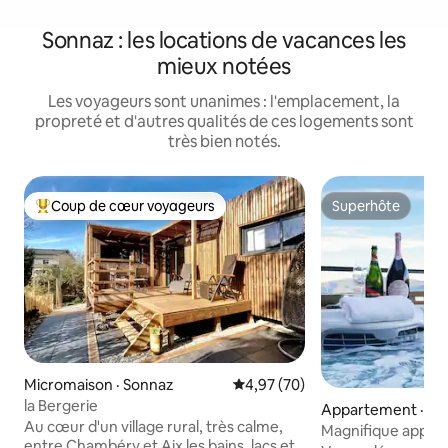
Sonnaz : les locations de vacances les
mieux notées
Les voyageurs sont unanimes : l'emplacement, la
propreté et d'autres qualités de ces logements sont
très bien notés.
Coup de cœur voyageurs
Superhôte
Coup de cœur voyageurs parmi les plus aimés
Superhôte
Micromaison · Sonnaz
Note moyenne de 4,97 sur 5, 
4,97 (70)
la Bergerie
Appartement · Le
Au cœur d'un village rural, très calme,
u-Lac
Magnifique appar
entre Chambéry et Aix les bains, lacs et