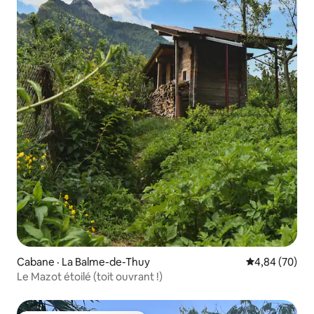
Cabane · La Balme-de-Thuy
Note moyenne
4,84 (70)
Le Mazot étoilé (toit ouvrant !)