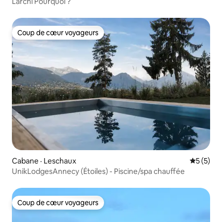
Larchi Pourquoi ?
Coup de cœur voyageurs
Coup de cœur voyageurs
Cabane · Leschaux
Note moy
5 (5)
UnikLodgesAnnecy (Étoiles) - Piscine/spa chauffée
Coup de cœur voyageurs
Coup de cœur voyageurs