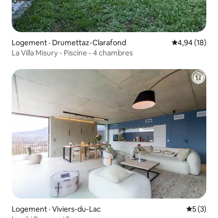
Logement · Drumettaz-Clarafond
Note moyenne
4,94 (18)
La Villa Misury - Piscine - 4 chambres
Logement · Viviers-du-Lac
Note moy
5 (3)