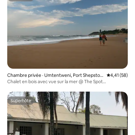
Chambre privée · Umtentweni, Port Shepston
Note moyenne
4,41 (58)
e
Chalet en bois avec vue sur la mer @ The Spot
Backpackers
Superhôte
Superhôte