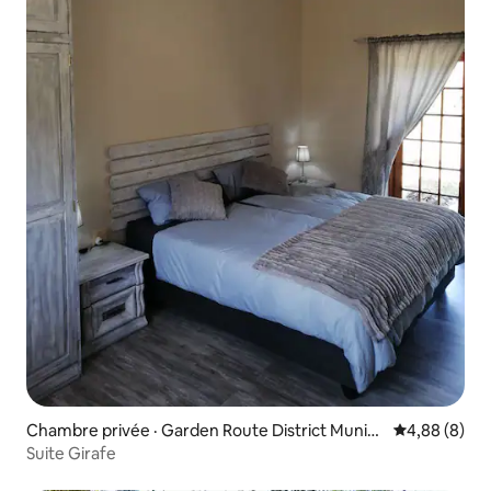
Chambre privée · Garden Route District Munici
Note moyenn
4,88 (8)
pality
Suite Girafe