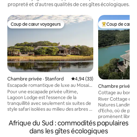
propreté et d'autres qualités de ces gîtes écologiques.
Coup de cœur voyageurs
Coup de cœur 
Coup de cœur voyageurs
Coup de cœur voy
Chambre privée · Stanford
Note moyenne de 4,94 sur 5, 
4,94 (33)
Escapade romantique de luxe au Mosaic
Chambre privée ·
Lagoon Lodge
Pour une escapade privée ultime,
sriviermond
Cottage au bord de
Lagoon Lodge est l'essence de la
River Cottage est 
tranquillité avec seulement six suites de
Natures Landing, 
style safari isolées au milieu des arbres à
d'Echo, où de peti
lait en bordure de la lagune d'Hermanus.
promènent librement. Le 
Les promenades en bateau sous les
Afrique du Sud : commodités populaires
indépendant, privé
arbres mènent au salon où les boissons
équipée peut accu
dans les gîtes écologiques
et les repas sont partagés à l'extérieur
et dispose d'une s