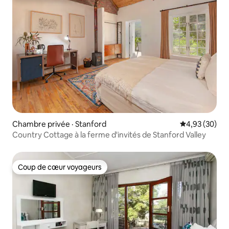
Chambre privée · Stanford
Note moyenne
4,93 (30)
Country Cottage à la ferme d'invités de Stanford Valley
Coup de cœur voyageurs
Coup de cœur voyageurs