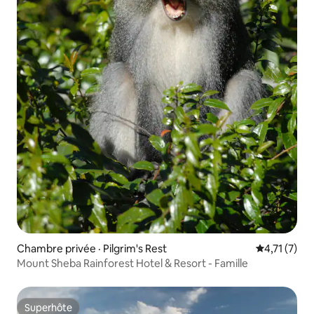
Chambre privée · Pilgrim's Rest
Note moyenn
4,71 (7)
Mount Sheba Rainforest Hotel & Resort - Famille
Superhôte
Superhôte