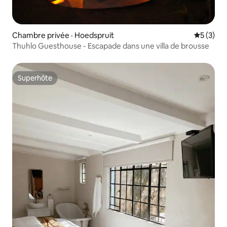
Chambre privée · Hoedspruit
Note moy
5 (3)
Thuhlo Guesthouse - Escapade dans une villa de brousse
Superhôte
Superhôte