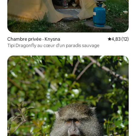
Chambre privée · Knysna
Note moyenne
4,83 (12)
Tipi Dragonfly au cœur d'un paradis sauvage