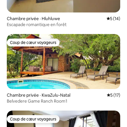
Chambre privée · Hluhluwe
Note moye
5 (14)
Escapade romantique en forêt
Coup de cœur voyageurs
Coup de cœur voyageurs
Chambre privée · KwaZulu-Natal
Note moye
5 (17)
Belvedere Game Ranch Room1
Coup de cœur voyageurs
Coup de cœur voyageurs