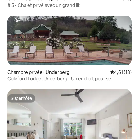
# 5 - Chalet privé avec un grand lit
Chambre privée · Underberg
Note moyenne
4,61 (18)
Coleford Lodge, Underberg - Un endroit pour se
détendre
Superhôte
Superhôte