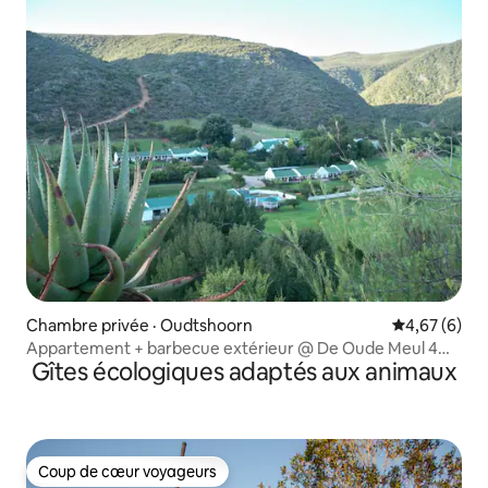
Chambre privée · Oudtshoorn
Note moyenn
4,67 (6)
Appartement + barbecue extérieur @ De Oude Meul 4
Gîtes écologiques adaptés aux animaux
adultes 2 enfants
Coup de cœur voyageurs
Coup de cœur voyageurs