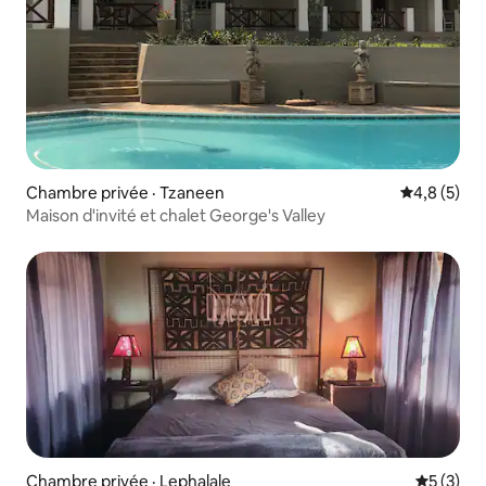
Chambre privée · Tzaneen
Note moyen
4,8 (5)
Maison d'invité et chalet George's Valley
Chambre privée · Lephalale
Note moy
5 (3)