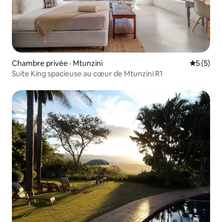
Chambre privée · Mtunzini
Note moy
5 (5)
Suite King spacieuse au cœur de Mtunzini R1