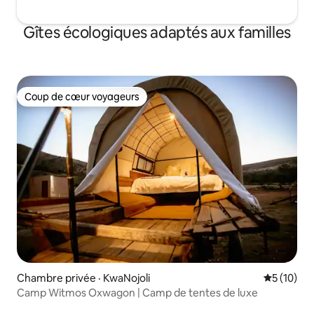
Gîtes écologiques adaptés aux familles
Coup de cœur voyageurs
Coup de cœur voyageurs
Chambre privée · KwaNojoli
Note moye
5 (10)
Camp Witmos Oxwagon | Camp de tentes de luxe