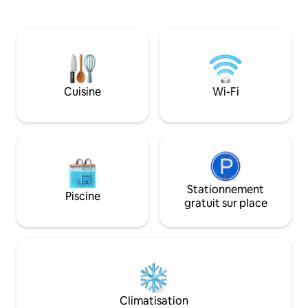
ou par une cheminée qui réchauffera
et d'une cuisinette. Il est nich
votre âme. Ce tarif comprend
quelques mètres d
l'hébergement uniquement avec
et vous pouvez pro
service de majordome complet,
magnifique depuis 
connexion Wi-Fi gratuite et
Un barbecue est d
stationnement gratuit. Les boissons, les
la rivière, admirez
repas, les activités et les soins au spa
l'appel du pygargu
Cuisine
Wi-Fi
sont à votre charge. Aucun enfant de
logement est enti
moins de 4 ans
Wi-Fi complets.
Stationnement
Piscine
gratuit sur place
Climatisation