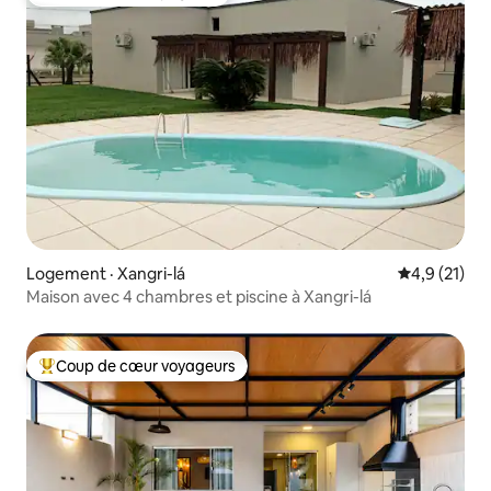
Coup de cœur voyageurs
Logement · Xangri-lá
Note moyenn
4,9 (21)
Maison avec 4 chambres et piscine à Xangri-lá
Coup de cœur voyageurs
Coup de cœur voyageurs parmi les plus aimés