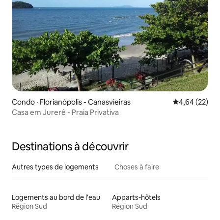
Condo · Florianópolis - Canasvieiras
Note moyenne
4,64 (22)
Casa em Jurerê - Praia Privativa
Destinations à découvrir
Autres types de logements
Choses à faire
Logements au bord de l'eau
Apparts-hôtels
Région Sud
Région Sud