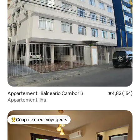
Appartement · Balneário Camboriú
Note moyenne 
4,82 (154)
Appartement Ilha
Coup de cœur voyageurs
Coup de cœur voyageurs parmi les plus aimés