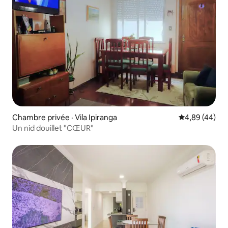
Chambre privée · Vila Ipiranga
Note moyenne
4,89 (44)
Un nid douillet "CŒUR"