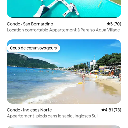
Condo · San Bernardino
Note moye
5 (70)
Location confortable Appartement à Paraíso Aqua Village
Coup de cœur voyageurs
Coup de cœur voyageurs
Condo · Ingleses Norte
Note moyenne
4,81 (73)
Appartement, pieds dans le sable, Ingleses Sul.