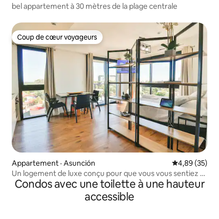
bel appartement à 30 mètres de la plage centrale
Coup de cœur voyageurs
Coup de cœur voyageurs
Appartement · Asunción
Note moyenne
4,89 (35)
Un logement de luxe conçu pour que vous vous sentiez à
Condos avec une toilette à une hauteur
la maison
accessible