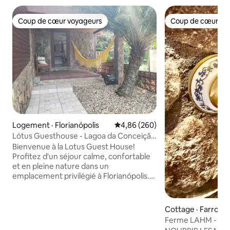
Coup de cœur voyageurs
Coup de cœur vo
Coup de cœur voyageurs
Coup de cœur vo
Logement · Florianópolis
Note moyenne de 4,86 sur 5, 2
4,86 (260)
Lótus Guesthouse - Lagoa da Conceição
- Floripa
Bienvenue à la Lotus Guest House!
Profitez d'un séjour calme, confortable
et en pleine nature dans un
emplacement privilégié à Florianópolis.
Idéal pour les couples et les nomades
numériques à la recherche de repos,
d'intimité, de plage, de nature, de
Cottage · Farroupi
randonnée, de gastronomie et d'un
Ferme LAHM - Nou
accès facile au lagon, à Campeche et
la main