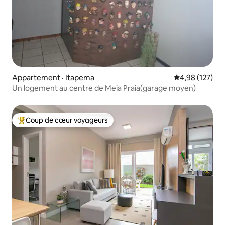
Appartement · Itapema
Note moyenne 
4,98 (127)
Un logement au centre de Meia Praia(garage moyen)
Coup de cœur voyageurs
Coup de cœur voyageurs parmi les plus aimés