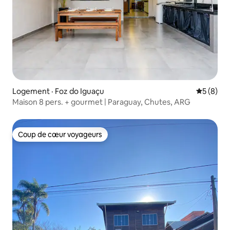
Logement · Foz do Iguaçu
Note moy
5 (8)
Maison 8 pers. + gourmet | Paraguay, Chutes, ARG
Coup de cœur voyageurs
Coup de cœur voyageurs