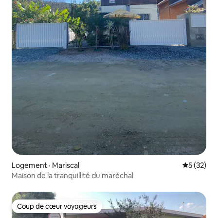
Logement · Mariscal
Note moye
5 (32)
Maison de la tranquillité du maréchal
Coup de cœur voyageurs
Coup de cœur voyageurs