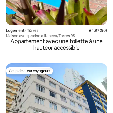
Logement · Tôrres
Note moyenne
4,97 (90)
Maison avec piscine à Itapeva/Torres RS
Appartement avec une toilette à une
hauteur accessible
Coup de cœur voyageurs
Coup de cœur voyageurs