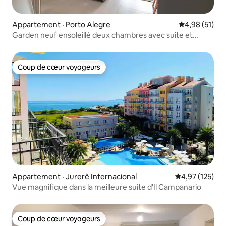
Appartement · Porto Alegre
Note moyenne
4,98 (51)
Garden neuf ensoleillé deux chambres avec suite et
parking
Coup de cœur voyageurs
Coup de cœur voyageurs
Appartement · Jurerê Internacional
Note moyenne 
4,97 (125)
Vue magnifique dans la meilleure suite d'Il Campanario
Coup de cœur voyageurs
Coup de cœur voyageurs