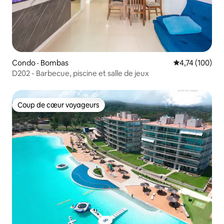
Condo · Bombas
Note moyenne 
4,74 (100)
D202 - Barbecue, piscine et salle de jeux
Coup de cœur voyageurs
Coup de cœur voyageurs