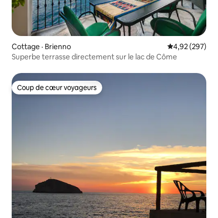
Cottage · Brienno
Note moyenne 
4,92 (297)
Superbe terrasse directement sur le lac de Côme
Coup de cœur voyageurs
Coup de cœur voyageurs