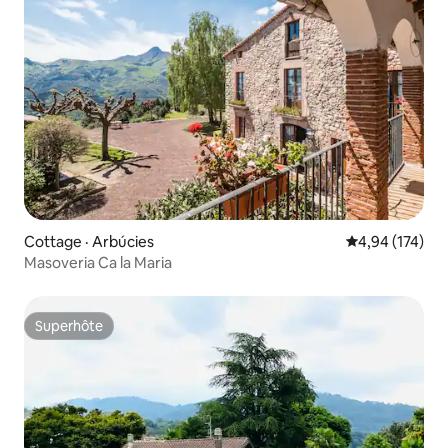
Cottage · Arbúcies
Note moyenne 
4,94 (174)
Masoveria Ca la Maria
Superhôte
Superhôte