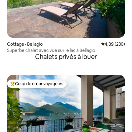
Cottage · Bellagio
Note moyenne 
4,89 (230)
Superbe chalet avec vue sur le lac à Bellagio
Chalets privés à louer
Coup de cœur voyageurs
Coup de cœur voyageurs parmi les plus aimés