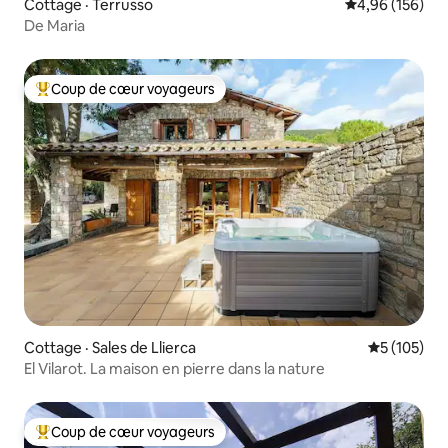
Cottage · Terrusso
Note moyenne 
4,96 (156)
De Maria
Coup de cœur voyageurs
Coup de cœur voyageurs parmi les plus aimés
Cottage · Sales de Llierca
Note moyen
5 (105)
El Vilarot. La maison en pierre dans la nature
Coup de cœur voyageurs
Coup de cœur voyageurs parmi les plus aimés