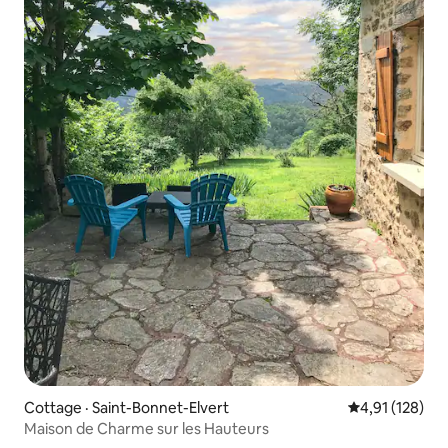
Cottage · Saint-Bonnet-Elvert
Note moyenne 
4,91 (128)
Maison de Charme sur les Hauteurs