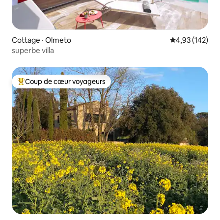
Cottage · Olmeto
Note moyenne 
4,93 (142)
superbe villa
Coup de cœur voyageurs
Coup de cœur voyageurs parmi les plus aimés