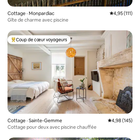
Cottage · Monpardiac
Note moyenne 
4,95 (111)
Gîte de charme avec piscine
Coup de cœur voyageurs
Coup de cœur voyageurs parmi les plus aimés
Cottage · Sainte-Gemme
Note moyenne 
4,98 (145)
Cottage pour deux avec piscine chauffée