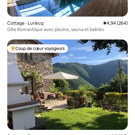
Cottage · Luriecq
Note moyenne 
4,94 (264)
Gîte Romantique avec piscine, sauna et balnéo
Coup de cœur voyageurs
Coup de cœur voyageurs parmi les plus aimés