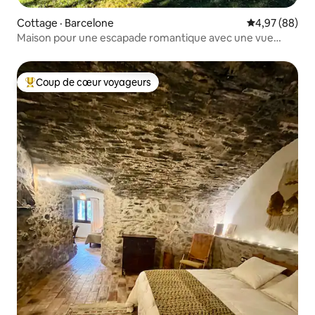
Cottage · Barcelone
Note moyenne
4,97 (88)
Maison pour une escapade romantique avec une vue
imprenable
Coup de cœur voyageurs
Coup de cœur voyageurs parmi les plus aimés