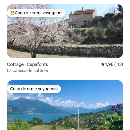
Coup de cœur voyageurs
Coup de cœur voyageurs parmi les plus aimés
Cottage · Capafonts
Note moyenne 
4,96 (113)
La pallissa de cal Solé
Coup de cœur voyageurs
Coup de cœur voyageurs