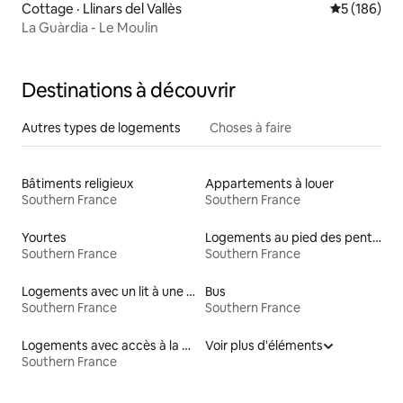
Cottage · Llinars del Vallès
Note moyen
5 (186)
La Guàrdia - Le Moulin
Destinations à découvrir
Autres types de logements
Choses à faire
Bâtiments religieux
Appartements à louer
Southern France
Southern France
Yourtes
Logements au pied des pentes à louer
Southern France
Southern France
Logements avec un lit à une hauteur accessible
Bus
Southern France
Southern France
Logements avec accès à la plage
Voir plus d'éléments
Southern France