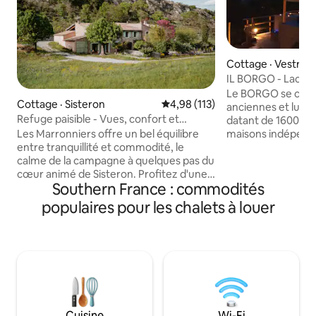
Cottage · Vestren
IL BORGO - Lac d
Le BORGO se comp
Cottage · Sisteron
Note moyenne de 4,98 sur 5, 1
4,98 (113)
anciennes et lux
Refuge paisible - Vues, confort et
datant de 1600. C
charme
maisons indépenda
Les Marronniers offre un bel équilibre
maison du seul coup
entre tranquillité et commodité, le
la maison des propr
calme de la campagne à quelques pas du
est le studio de m
cœur animé de Sisteron. Profitez d'une
Southern France : commodités
jardin, la piscine,
connexion Wi-Fi gratuite, d'une cuisine
de l’eau chaude, le
bien équipée avec une machine
populaires pour les chalets à louer
forêt sont à l’usa
Nespresso et des ustensiles de cuisine,
seules personnes 
de lits confortables et d'espaces
pleine nature. Luc
confortables pour se détendre. Il y a des
dans le BORGO, mai
jouets et des livres pour les enfants, un
services. L’établi
rangement sécurisé pour les vélos ou les
adapté pour accuei
motos, et beaucoup de places de
stationnement. Facile d'accès en
voiture, en train ou en bus. C'est un
Cuisine
Wi-Fi