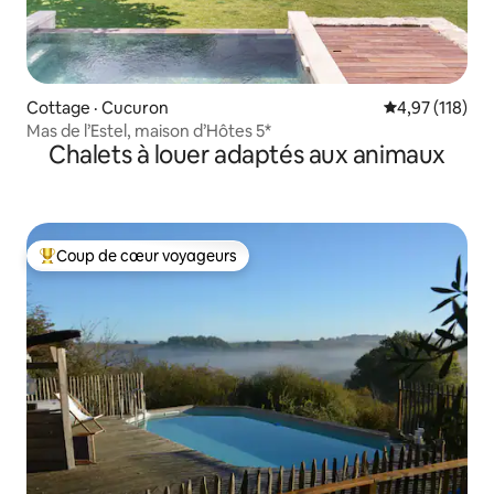
Cottage · Cucuron
Note moyenne 
4,97 (118)
Mas de l’Estel, maison d’Hôtes 5*
Chalets à louer adaptés aux animaux
Coup de cœur voyageurs
Coup de cœur voyageurs parmi les plus aimés