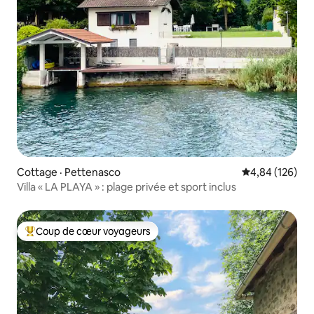
Cottage · Pettenasco
Note moyenne 
4,84 (126)
Villa « LA PLAYA » : plage privée et sport inclus
Coup de cœur voyageurs
Coup de cœur voyageurs parmi les plus aimés