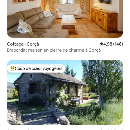
Cottage · Corçà
Note moyenne 
4,98 (146)
Empordà : maison en pierre de charme à Corçà
Coup de cœur voyageurs
Coup de cœur voyageurs parmi les plus aimés