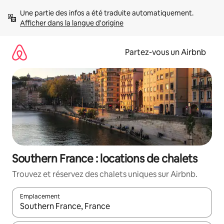
Aller
Une partie des infos a été traduite automatiquement. 
directement
Afficher dans la langue d'origine
au
contenu
Partez-vous un Airbnb
Southern France : locations de chalets
Trouvez et réservez des chalets uniques sur Airbnb.
Emplacement
Quand les résultats sont affichés, parcourez-les en utilisant les 