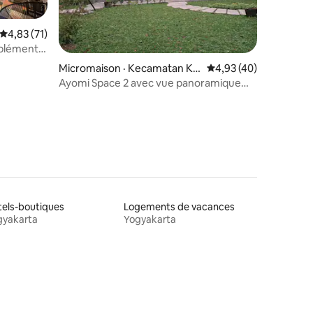
Note moyenne de 4,83 sur 5, 71 commentaires
4,83 (71)
pplément
Micromaison · Kecamatan Ka
Note moyenne de 4,93
4,93 (40)
res
sihan
Ayomi Space 2 avec vue panoramique
sur les rizières
els-boutiques
Logements de vacances
gyakarta
Yogyakarta