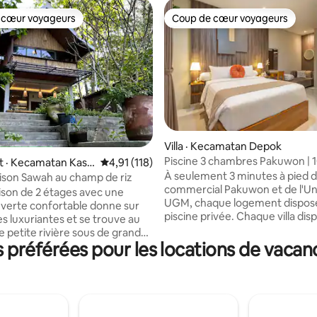
 cœur voyageurs
Coup de cœur voyageurs
 cœur voyageurs
Coup de cœur voyageurs
sur 5, 182 commentaires
Villa · Kecamatan Depok
Piscine 3 chambres Pakuwon | 1
 · Kecamatan Kasi
Note moyenne de 4,91 sur 5, 118 commentai
4,91 (118)
Siji Sanggrahan 3 unités
À seulement 3 minutes à pied 
ison Sawah au champ de riz
commercial Pakuwon et de l'Un
son de 2 étages avec une
UGM, chaque logement dispos
uverte confortable donne sur
piscine privée. Chaque villa dispose de
es luxuriantes et se trouve au
3 chambres et de 4 salles de ba
e petite rivière sous de grands
une capacité maximale de 10 p
préférées pour les locations de vacan
est l'endroit idéal pour se
par unité. Il y a 3 logements. Si vous
dans la nature tropicale. Bien
voyagez avec un groupe plus i
pagne, il se trouve à
vous pouvez louer 2 ou 3 logem
 20 minutes du centre-villede
sont reliés par une porte com
à l'intérieur. Système de réservation :
indonésienne vivant à