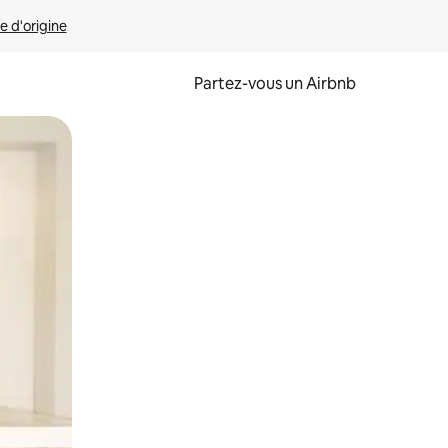
e d'origine
Partez-vous un Airbnb
et en les faisant glisser.