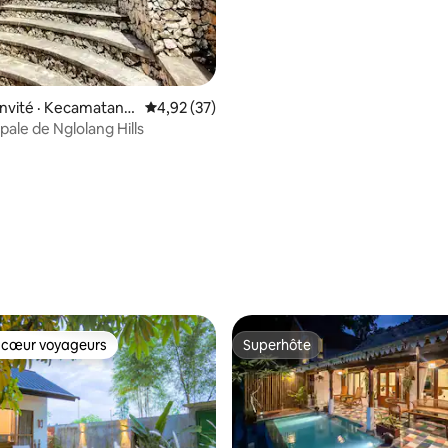
invité · Kecamatan T
Note moyenne de 4,92 sur 5, 37 commentai
4,92 (37)
i
cipale de Nglolang Hills
 sur 5, 13 commentaires
 cœur voyageurs
Superhôte
 cœur voyageurs
Superhôte