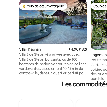
Coup de cœur voyageurs
Coup de
Coup de cœur voyageurs parmi les plus aimés
Coup de
Villa · Kasihan
Note moyenne de 4,96 
4,96 (182)
Villa Blue Steps, villa privée avec vue
Logement
imprenable
Villa Blue Steps, bordant plus de 100
han
Petite ma
hectares de paddies entourés de collines
Cette mai
verdoyantes, à seulement 10-15 min du
cuisine o
centre-ville, dans un quartier parfait pour
des rizièr
les promenades, les excursions à vélo ou
bord d'un
tout simplement pour se détendre.
Les commodités 
arbres. C'
Cette maison traditionnelle restaurée
détendre 
est équipée de tous les équipements,
qu'en cam
d'un jardin privé et d'une piscine. Le petit
seulement
déjeuner est inclus et nous pouvons
Jogja. Nous sommes une famille
préparer tous les repas depuis notre
germano-