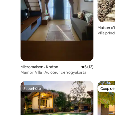
Maison d'
anjungsar
Villa prin
Micromaison · Kraton
Note moyenne de 5
5 (13)
Mampir Villa | Au cœur de Yogyakarta
Superhôte
Coup de
Superhôte
Coup de