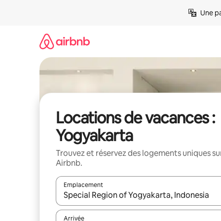
Aller
Une pa
directement
au
contenu
Locations de vacances :
Yogyakarta
Trouvez et réservez des logements uniques su
Airbnb.
Emplacement
Quand les résultats sont affichés, parcourez-les en 
Arrivée