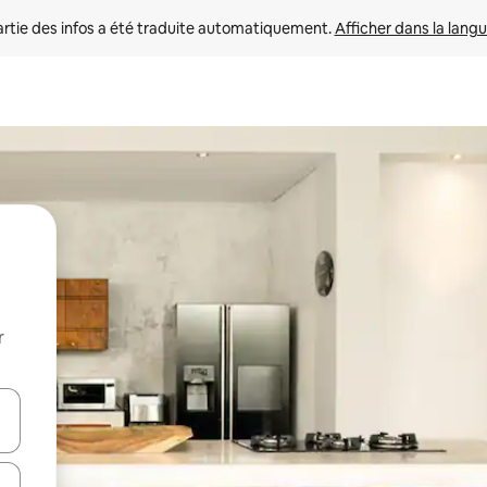
rtie des infos a été traduite automatiquement. 
Afficher dans la langu
r
utilisant les flèches vers le haut et vers le bas, ou en appuyant dessus 