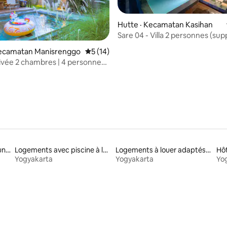
Hutte · Kecamatan Kasihan
Sare 04 - Villa 2 personnes (su
5 sur 5, 8 commentaires
de 5 lits supplémentaires)
ecamatan Manisrenggo
Note moyenne de 5 sur 5, 14 commentai
5 (14)
rivée 2 chambres | 4 personnes |
temple de Prambanan
Logements avec accès à un lac
Logements avec piscine à louer
Logements à louer adaptés aux animaux
Hôt
Yogyakarta
Yogyakarta
Yo