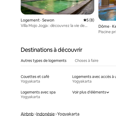
Logement · Sewon
Note moyenne de 
5 (8)
Villa Mojo Jogja : découvrez la vie de
Dôme · K
« kampoeng »
Piscine p
Près du 
Destinations à découvrir
Autres types de logements
Choses à faire
Couettes et café
Yogyakarta
Yogyakarta
Logements avec spa
Voir plus d'éléments
Yogyakarta
Airbnb
Indonésie
Yogyakarta