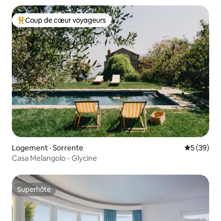
Coup de cœur voyageurs
Coup de cœur voyageurs parmi les plus aimés
Logement · Sorrente
Note moye
5 (39)
Casa Melangolo - Glycine
Superhôte
Superhôte