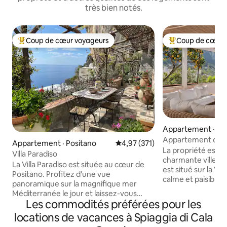
très bien notés.
Coup de cœur voyageurs
Coup de cœur 
Coup de cœur voyageurs parmi les plus aimés
Coup de cœur voy
Appartement · Ca
Appartement de lu
Appartement · Positano
Note moyenne de 4,97 sur 5, 3
4,97 (371)
Piazzetta - Idéal p
La propriété est si
Villa Paradiso
charmante ville de
La Villa Paradiso est située au cœur de
est situé sur la Vi
Positano. Profitez d'une vue
calme et paisible 
panoramique sur la magnifique mer
distance de toutes
Méditerranée le jour et laissez-vous
attractions de l'île. La région autour de l
Les commodités préférées pour les
emporter par le son magique des
propriété est remp
vagues qui rencontrent le rivage la nuit.
locations de vacances à Spiaggia di Cala
cafés et de boutiq
La Villa fait face au soleil et à la mer et se