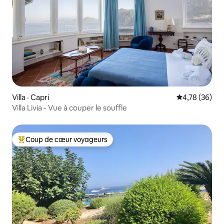
Villa · Capri
Note moyenne
4,78 (36)
Villa Livia - Vue à couper le souffle
Coup de cœur voyageurs
Coup de cœur voyageurs parmi les plus aimés