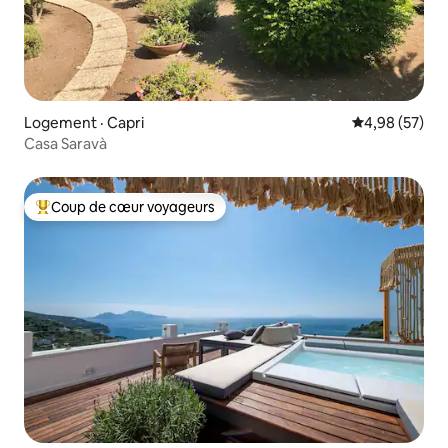
Logement · Capri
Note moyenne
4,98 (57)
Casa Saravà
Coup de cœur voyageurs
Coup de cœur voyageurs parmi les plus aimés