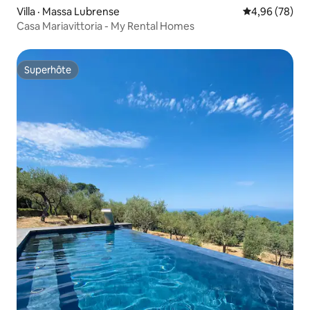
Villa · Massa Lubrense
Note moyenne
4,96 (78)
Casa Mariavittoria - My Rental Homes
Superhôte
Superhôte