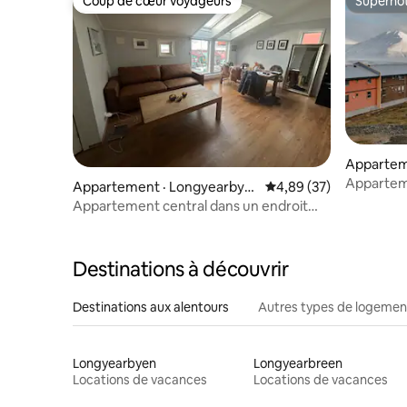
Coup de cœur voyageurs
Superhô
Coup de cœur voyageurs
Superhô
Appartem
n
Appartem
Appartement · Longyearbye
Note moyenne de 4,89
4,89 (37)
n
Appartement central dans un endroit
calme
Destinations à découvrir
Destinations aux alentours
Autres types de logemen
Longyearbyen
Longyearbreen
Locations de vacances
Locations de vacances