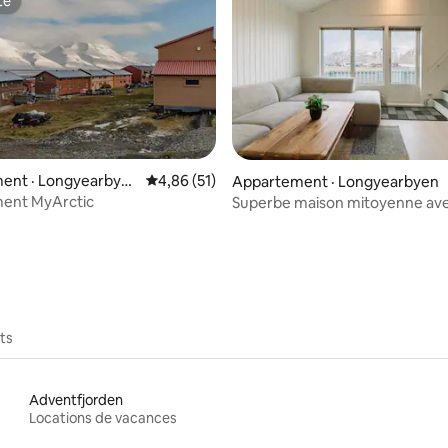
te
te
ent · Longyearbye
Note moyenne de 4,86 sur 5, 51 commentai
4,86 (51)
Appartement · Longyearbyen
ent MyArctic
Superbe maison mitoyenne av
 sur 5, 37 commentaires
vue imprenable depuis la terra
ts
Adventfjorden
Locations de vacances