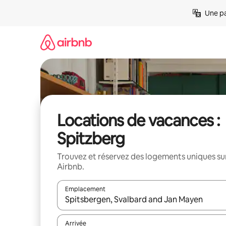
Aller
Une pa
directement
au
contenu
Locations de vacances :
Spitzberg
Trouvez et réservez des logements uniques su
Airbnb.
Emplacement
Quand les résultats sont affichés, parcourez-les en 
Arrivée