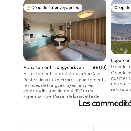
Coup de cœur voyageurs
Coup de
Coup de cœur voyageurs parmi les plus aimés
Coup de
Logement
Grande ma
Appartement · Longyearbyen
Note moyenne de 5
5 (10)
bains, sa
Grande ma
Appartement central et moderne (avec
quartier c
eau potable)
Restez dans l'un des rares appartements
une court
rénovés de Longyearbyen, en plein
restaurant
centre-ville, à seulement 300 m du
aux activ
supermarché. L'arrêt de la navette de
lits doub
Les commodités
l'aéroport est à seulement 150 m.
mezzanin
Lumineux et moderne, il dispose d'une
supplémen
chambre confortable avec lit double,
douche, u
d'un canapé-lit, d'une cuisine/salle de
jeux, une 
séjour ouverte et d'une salle de bain avec
un sauna a
laveuse/sécheuse. Rez-de-chaussée.