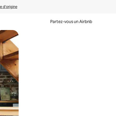
e d'origine
Partez-vous un Airbnb
et en les faisant glisser.