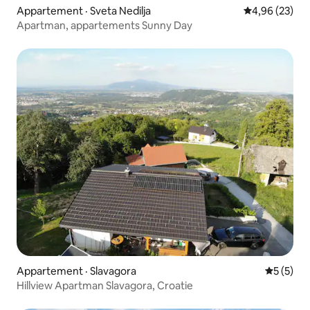
Appartement · Sveta Nedilja
Note moyenne
4,96 (23)
Apartman, appartements Sunny Day
Appartement · Slavagora
Note moy
5 (5)
Hillview Apartman Slavagora, Croatie