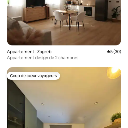
Appartement · Zagreb
Note moye
5 (30)
Appartement design de 2 chambres
Coup de cœur voyageurs
Coup de cœur voyageurs