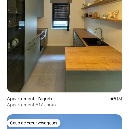
Appartement · Zagreb
Note moy
5 (5)
Appartement A1 à Jarun
Coup de cœur voyageurs
Coup de cœur voyageurs