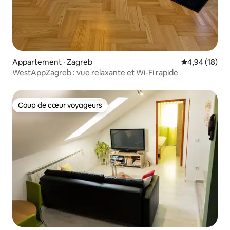
Appartement · Zagreb
Note moyenne
4,94 (18)
WestAppZagreb : vue relaxante et Wi-Fi rapide
Coup de cœur voyageurs
Coup de cœur voyageurs