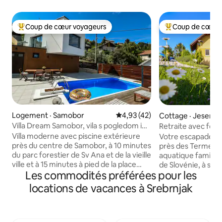
Coup de cœur voyageurs
Coup de cœur 
Coup de cœur voyageurs parmi les plus aimés
Coup de cœur voy
Logement · Samobor
Note moyenne de 4,93 sur 5, 
4,93 (42)
Cottage · Jesenic
m
Villa Dream Samobor, vila s pogledom i
Retraite avec foye
bazenom
10 minutes des T
Villa moderne avec piscine extérieure
Votre escapade pa
près du centre de Samobor, à 10 minutes
près des Terme Čat
du parc forestier de Sv Ana et de la vieille
aquatique familial
ville et à 15 minutes à pied de la place
de Slovénie, à seul
Les commodités préférées pour les
centrale du roi Tomislav. La maison est
Pour 7 personnes | 1
équipée de manière moderne avec le
salle de bain - Cou
locations de vacances à Srebrnjak
wifi, deux téléviseurs, une grande
foyer et barbecue 
cuisine, une table pour 6 personnes dans
vignoble - Cuisin
la salle à manger et une table extérieure
cuisinière Electrol
avec barbecue. Elle dispose d'un
vaisselle - Télévis