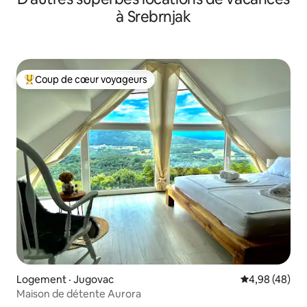
à Srebrnjak
Coup de cœur voyageurs
Coup de cœur voyageurs parmi les plus aimés
Logement · Jugovac
Note moyenne
4,98 (48)
Maison de détente Aurora