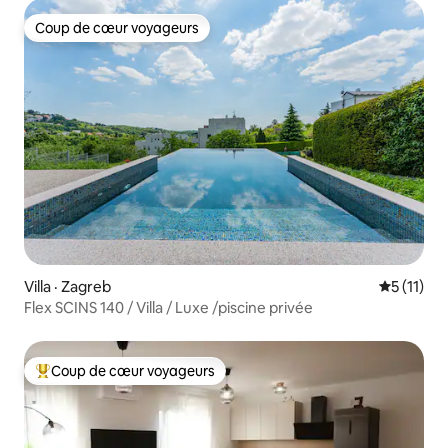
Coup de cœur voyageurs
Coup de cœur voyageurs
Villa · Zagreb
Note moye
5 (11)
Flex SCINS 140 / Villa / Luxe /piscine privée
Coup de cœur voyageurs
Coup de cœur voyageurs parmi les plus aimés