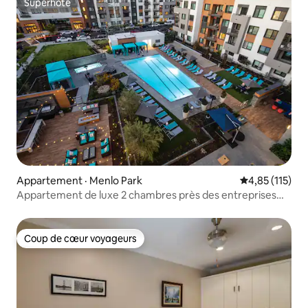
Superhôte
Superhôte
Appartement · Menlo Park
Note moyenne 
4,85 (115)
Appartement de luxe 2 chambres près des entreprises
technologiques et de Stanford
Coup de cœur voyageurs
Coup de cœur voyageurs