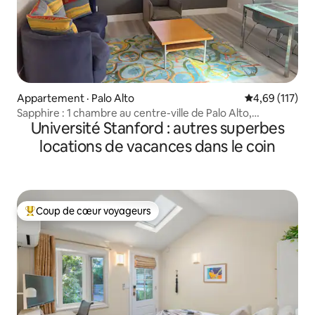
Appartement · Palo Alto
Note moyenne 
4,69 (117)
Sapphire : 1 chambre au centre-ville de Palo Alto,
Université Stanford : autres superbes
Stanford, avec climatisation
locations de vacances dans le coin
Coup de cœur voyageurs
Coup de cœur voyageurs parmi les plus aimés