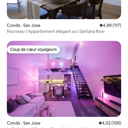
Condo · San Jose
Note moyenne 
4,99 (117)
Nouveau ! Appartement élégant sur Santana Row
Coup de cœur voyageurs
Coup de cœur voyageurs
Condo · San Jose
Note moyenne 
4,92 (109)