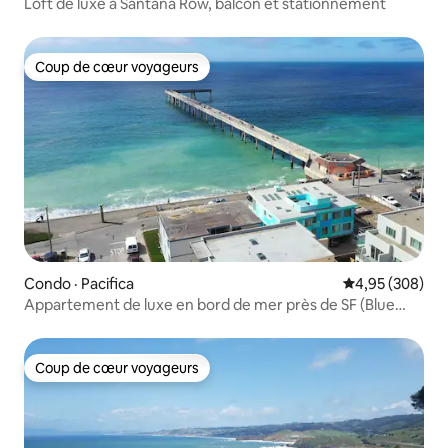
Loft de luxe à Santana Row, balcon et stationnement
Coup de cœur voyageurs
Coup de cœur voyageurs
Condo · Pacifica
Note moyenne 
4,95 (308)
Appartement de luxe en bord de mer près de SF (Blue
Wave 1)
Coup de cœur voyageurs
Coup de cœur voyageurs