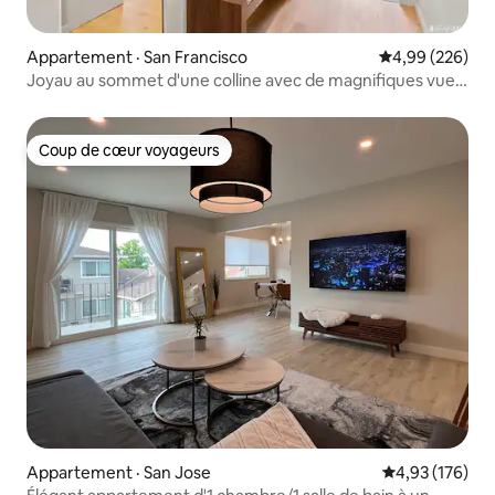
Appartement · San Francisco
Note moyenne 
4,99 (226)
Joyau au sommet d'une colline avec de magnifiques vues
sur la ville et la baie
Coup de cœur voyageurs
Coup de cœur voyageurs
Appartement · San Jose
Note moyenne 
4,93 (176)