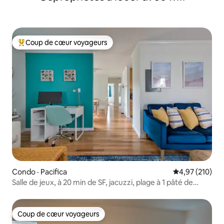
Coup de cœur voyageurs
Coup de cœur voyageurs parmi les plus aimés
Condo · Pacifica
Note moyenne 
4,97 (210)
Salle de jeux, à 20 min de SF, jacuzzi, plage à 1 pâté de
maisons
Coup de cœur voyageurs
Coup de cœur voyageurs