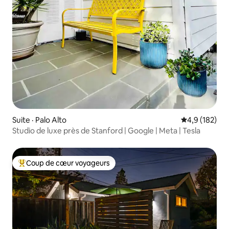
Suite · Palo Alto
Note moyenne
4,9 (182)
Studio de luxe près de Stanford | Google | Meta | Tesla
Coup de cœur voyageurs
Coup de cœur voyageurs parmi les plus aimés