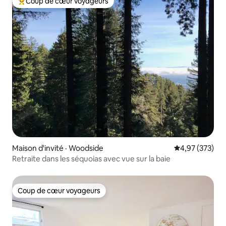
Coup de cœur voyageurs
Coup de cœur voyageurs parmi les plus aimés
Maison d'invité · Woodside
Note moyenne 
4,97 (373)
Retraite dans les séquoias avec vue sur la baie
Coup de cœur voyageurs
Coup de cœur voyageurs