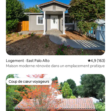
Logement · East Palo Alto
Note moyenne
4,9 (163)
Maison moderne rénovée dans un emplacement pratique
Coup de cœur voyageurs
Coup de cœur voyageurs