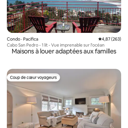
Condo · Pacifica
Note moyenne 
4,87 (263)
Cabo San Pedro - 1 lit - Vue imprenable sur l'océan
Maisons à louer adaptées aux familles
Coup de cœur voyageurs
Coup de cœur voyageurs