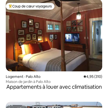
Coup de cœur voyageurs
Coup de cœur voyageurs parmi les plus aimés
Logement · Palo Alto
Note moyenne 
4,95 (310)
Maison de jardin à Palo Alto
Appartements à louer avec climatisation