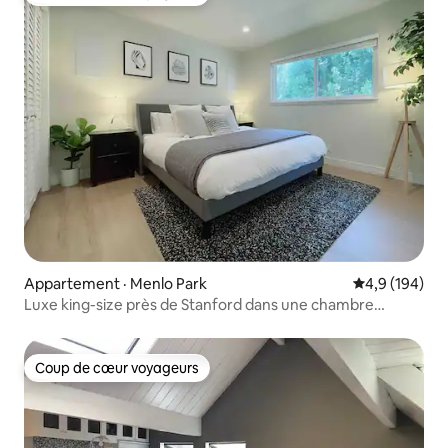
Coup de cœur voyageurs
Appartement · Menlo Park
Note moyenne
4,9 (194)
Luxe king-size près de Stanford dans une chambre
moderne
Coup de cœur voyageurs
Coup de cœur voyageurs