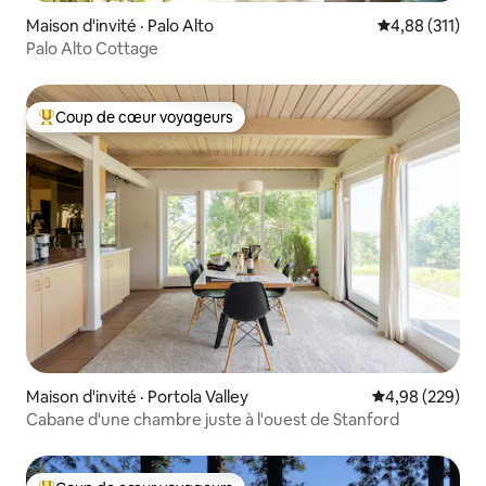
Maison d'invité · Palo Alto
Note moyenne 
4,88 (311)
Palo Alto Cottage
Coup de cœur voyageurs
Coup de cœur voyageurs parmi les plus aimés
Maison d'invité · Portola Valley
Note moyenne 
4,98 (229)
Cabane d'une chambre juste à l'ouest de Stanford