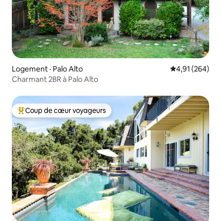
Logement · Palo Alto
Note moyenne 
4,91 (264)
Charmant 2BR à Palo Alto
Coup de cœur voyageurs
Coup de cœur voyageurs parmi les plus aimés