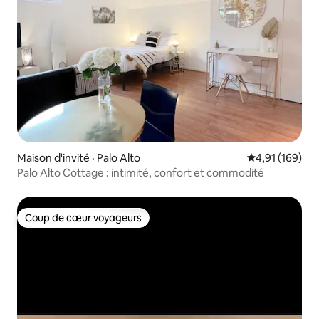
Maison d'invité · Palo Alto
Note moyenne 
4,91 (169)
Palo Alto Cottage : intimité, confort et commodité
Coup de cœur voyageurs
Coup de cœur voyageurs