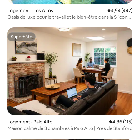
Logement · Los Altos
Note moyenne 
4,94 (447)
Oasis de luxe pour le travail et le bien-être dans la Silicon
Valley
Superhôte
Superhôte
Logement · Palo Alto
Note moyenne 
4,86 (115)
Maison calme de 3 chambres à Palo Alto | Près de Stanford