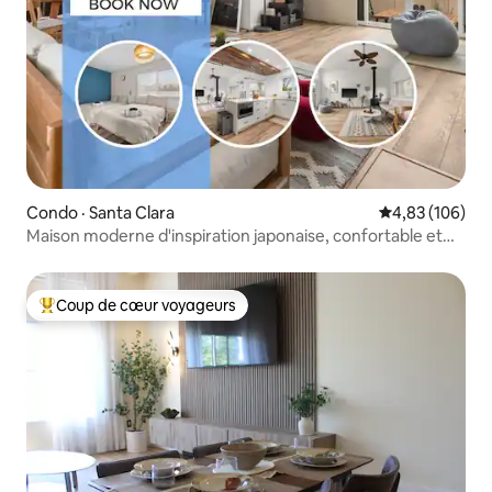
Condo · Santa Clara
Note moyenne 
4,83 (106)
Maison moderne d'inspiration japonaise, confortable et
lumineuse
Coup de cœur voyageurs
Coup de cœur voyageurs parmi les plus aimés