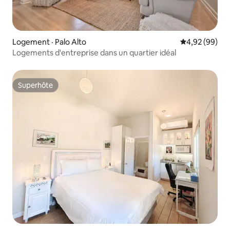
Logement · Palo Alto
Note moyenne
4,92 (99)
Logements d'entreprise dans un quartier idéal
Superhôte
Superhôte