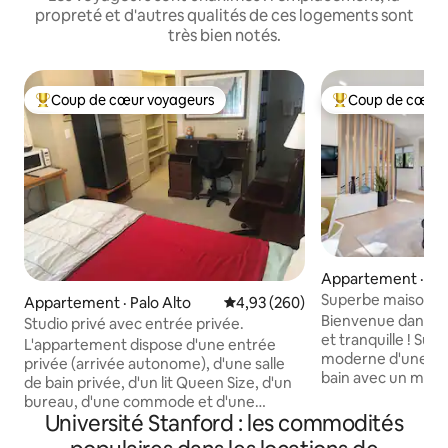
propreté et d'autres qualités de ces logements sont
très bien notés.
Coup de cœur voyageurs
Coup de cœur 
Coup de cœur voyageurs parmi les plus aimés
Coup de cœur voy
Appartement · Me
Superbe maison m
Appartement · Palo Alto
Note moyenne de 4,93 sur 5, 2
4,93 (260)
Palo Alto et Stanf
Bienvenue dans u
Studio privé avec entrée privée.
et tranquille ! Superbe appartement
L'appartement dispose d'une entrée
moderne d'une cha
privée (arrivée autonome), d'une salle
bain avec un mobili
de bain privée, d'un lit Queen Size, d'un
design élégant. Séj
bureau, d'une commode et d'une
manger/cuisine ou
Université Stanford : les commodités
kitchenette (réfrigérateur, micro-ondes,
une cuisine entiè
bouilloire électrique, Keurig, cafetière