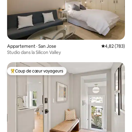
Appartement · San Jose
Note moyenne 
4,82 (783)
Studio dans la Silicon Valley
Coup de cœur voyageurs
Coup de cœur voyageurs parmi les plus aimés