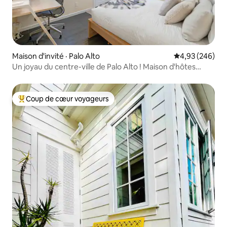
Maison d'invité · Palo Alto
Note moyenne 
4,93 (246)
Un joyau du centre-ville de Palo Alto ! Maison d'hôtes
mignonne et impeccable
Coup de cœur voyageurs
Coup de cœur voyageurs parmi les plus aimés