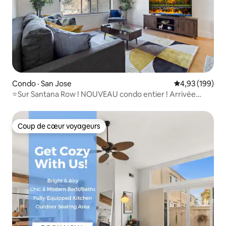
Condo · San Jose
Note moyenne 
4,93 (199)
⭐️Sur Santana Row ! NOUVEAU condo entier ! Arrivée
autonome✅
Coup de cœur voyageurs
Coup de cœur voyageurs