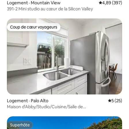
Logement · Mountain View
Note moyenne 
4,89 (397)
391-2 Mini studio au cœur de la Silicon Valley
Coup de cœur voyageurs
Coup de cœur voyageurs
Logement · Palo Alto
Note moye
5 (25)
Maison d'Abby/Studio/Cuisine/Salle de
bain/Climatisation/Chauffage/Privé
Superhôte
Superhôte