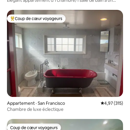
Élégant appartement d'1 chambre/1 salle de bain à un
emplacement privilégié
Coup de cœur voyageurs
Coup de cœur voyageurs parmi les plus aimés
Appartement · San Francisco
Note moyenne 
4,97 (315)
Chambre de luxe éclectique
Coup de cœur voyageurs