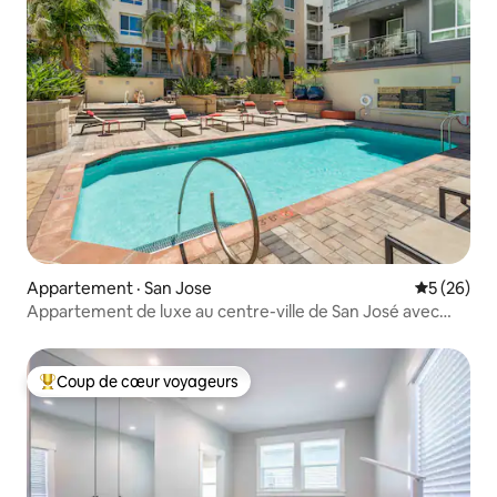
Appartement · San Jose
Note moye
5 (26)
Appartement de luxe au centre-ville de San José avec
salle de sport et piscine
Coup de cœur voyageurs
Coup de cœur voyageurs parmi les plus aimés