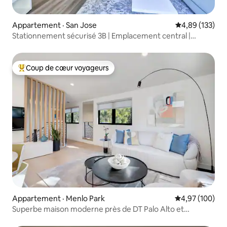
Appartement · San Jose
Note moyenne 
4,89 (133)
Stationnement sécurisé 3B | Emplacement central |
Climatisation | 217 Ji
Coup de cœur voyageurs
Coup de cœur voyageurs parmi les plus aimés
Appartement · Menlo Park
Note moyenne 
4,97 (100)
Superbe maison moderne près de DT Palo Alto et
Stanford