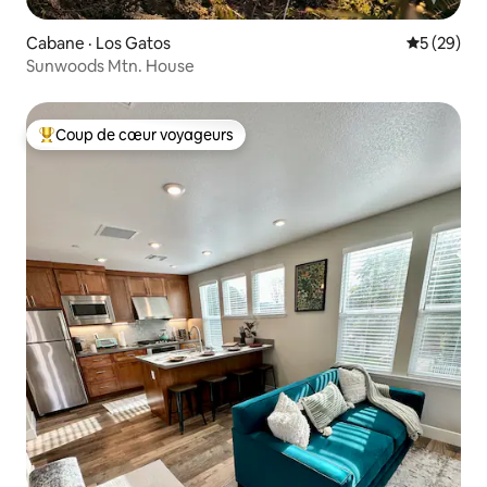
Cabane · Los Gatos
Note moye
5 (29)
Sunwoods Mtn. House
Coup de cœur voyageurs
Coup de cœur voyageurs parmi les plus aimés