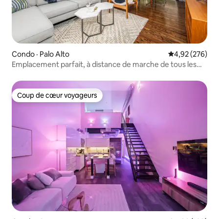
Condo · Palo Alto
Note moyenne 
4,92 (276)
Emplacement parfait, à distance de marche de tous les
sites de Palo Alto
Coup de cœur voyageurs
Coup de cœur voyageurs