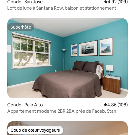
Condo · San Jose
Note moyenne 
4,92 (109)
Loft de luxe à Santana Row, balcon et stationnement
Superhôte
Superhôte
Condo · Palo Alto
Note moyenne 
4,86 (108)
Appartement moderne 2BR 2BA près de Faceb, Stan
Coup de cœur voyageurs
Coup de cœur voyageurs