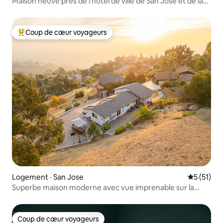
Maison neuve près de l'hôtel de ville de San José et de la
SJSU
Coup de cœur voyageurs
Coup de cœur voyageurs parmi les plus aimés
Logement · San Jose
Note moye
5 (51)
Superbe maison moderne avec vue imprenable sur la
vallée
Coup de cœur voyageurs