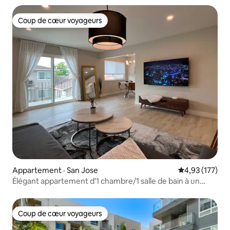
Coup de cœur voyageurs
Coup de cœur voyageurs
Appartement · San Jose
Note moyenne 
4,93 (177)
Élégant appartement d'1 chambre/1 salle de bain à un
emplacement privilégié
Coup de cœur voyageurs
Coup de cœur voyageurs