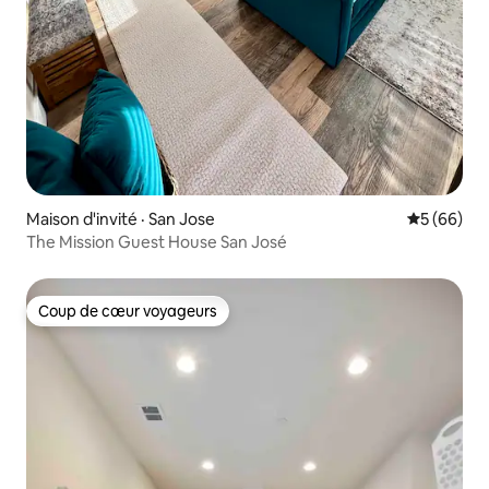
Maison d'invité · San Jose
Note moye
5 (66)
The Mission Guest House San José
Coup de cœur voyageurs
Coup de cœur voyageurs