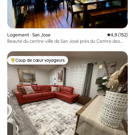
Logement · San Jose
Note moyenne
4,9 (152)
Beauté du centre-ville de San José près du Centre des
congrès
Coup de cœur voyageurs
Coup de cœur voyageurs parmi les plus aimés