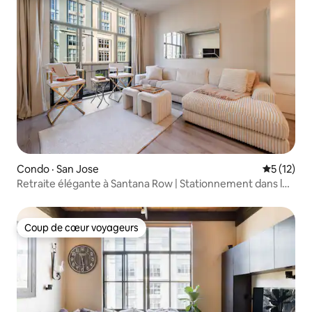
Condo · San Jose
Note moye
5 (12)
Retraite élégante à Santana Row | Stationnement dans le
garage
Coup de cœur voyageurs
Coup de cœur voyageurs