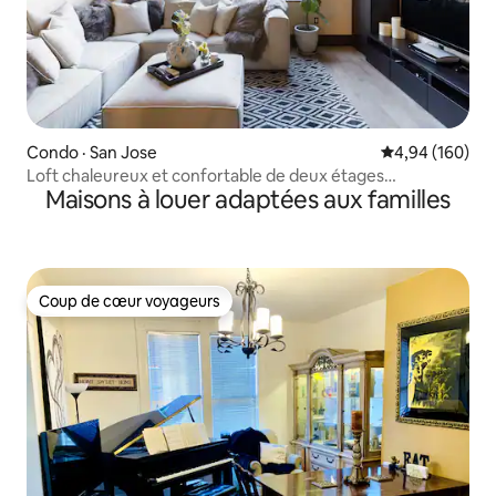
Condo · San Jose
Note moyenne 
4,94 (160)
Loft chaleureux et confortable de deux étages
Maisons à louer adaptées aux familles
surplombant Santana Row
Coup de cœur voyageurs
Coup de cœur voyageurs