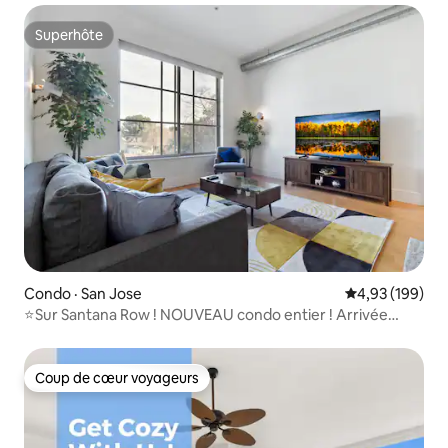
Superhôte
Superhôte
Condo · San Jose
Note moyenne 
4,93 (199)
⭐️Sur Santana Row ! NOUVEAU condo entier ! Arrivée
autonome✅
Coup de cœur voyageurs
Coup de cœur voyageurs