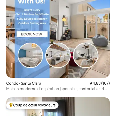
Condo · Santa Clara
Note moyenne 
4,83 (107)
Maison moderne d'inspiration japonaise, confortable et
lumineuse
Coup de cœur voyageurs
Coup de cœur voyageurs parmi les plus aimés