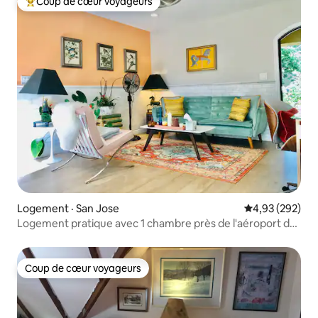
Coup de cœur voyageurs
Coup de cœur voyageurs parmi les plus aimés
Logement · San Jose
Note moyenne 
4,93 (292)
Logement pratique avec 1 chambre près de l'aéroport de
SJ et de Santa Clara
Coup de cœur voyageurs
Coup de cœur voyageurs