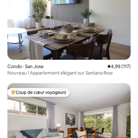
Condo · San Jose
Note moyenne 
4,99 (117)
Nouveau ! Appartement élégant sur Santana Row
Coup de cœur voyageurs
Coup de cœur voyageurs parmi les plus aimés