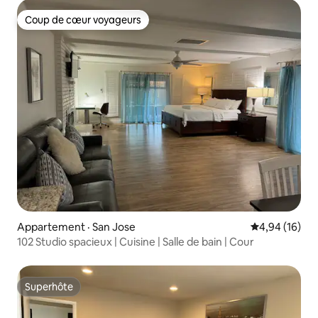
Coup de cœur voyageurs
Coup de cœur voyageurs
Appartement · San Jose
Note moyenne
4,94 (16)
102 Studio spacieux | Cuisine | Salle de bain | Cour
Superhôte
Superhôte