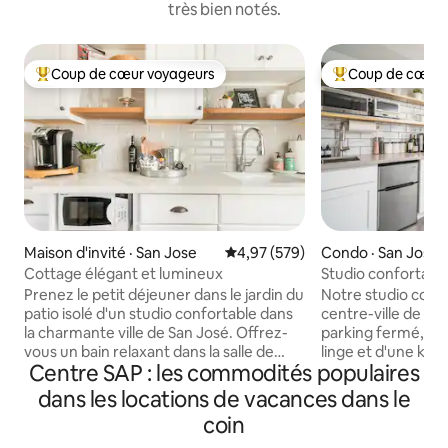
très bien notés.
Coup de cœur voyageurs
Coup de cœur 
Coup de cœur voyageurs parmi les plus aimés
Coup de cœur voy
Maison d'invité · San Jose
Note moyenne de 4,97 sur 5, 5
4,97 (579)
Condo · San Jose
Cottage élégant et lumineux
Studio confortable
au centre-ville de
Prenez le petit déjeuner dans le jardin du
Notre studio conf
patio isolé d'un studio confortable dans
centre-ville de Sa
la charmante ville de San José. Offrez-
parking fermé, d'u
vous un bain relaxant dans la salle de
linge et d'une ki
Centre SAP : les commodités populaires
bain toute blanche, détendez-vous avec
approvisionnée (p
un livre dans une chaise ancienne sous la
avec un four grille
dans les locations de vacances dans le
fenêtre à guillotine ou blottissez-vous
ondes, un Keurig, 
coin
dans le lit en bois sculpté près du feu. Le
électrique, un min
chalet a été entièrement rénové.
connexion Wi-Fi fo