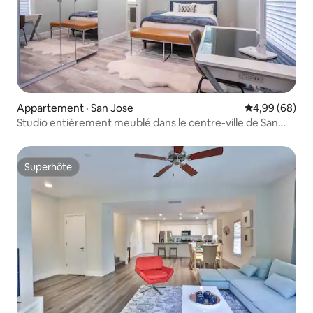
Appartement · San Jose
Note moyenne
4,99 (68)
Studio entièrement meublé dans le centre-ville de San
José
Superhôte
Superhôte