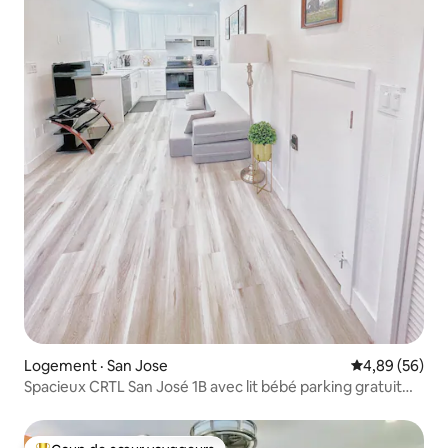
Logement · San Jose
Note moyenne
4,89 (56)
Spacieux CRTL San José 1B avec lit bébé parking gratuit
dans la rue