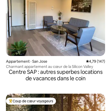
Appartement · San Jose
Note moyenne 
4,79 (147)
Charmant appartement au cœur de la Silicon Valley
Centre SAP : autres superbes locations
de vacances dans le coin
Coup de cœur voyageurs
Coup de cœur voyageurs parmi les plus aimés