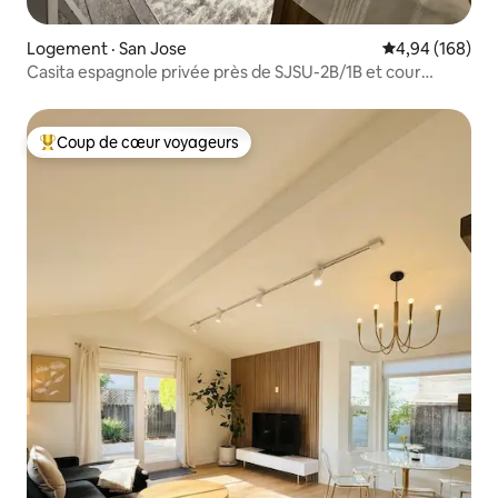
Logement · San Jose
Note moyenne 
4,94 (168)
Casita espagnole privée près de SJSU-2B/1B et cour
arrière
Coup de cœur voyageurs
Coup de cœur voyageurs parmi les plus aimés