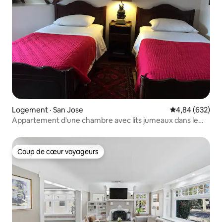
Logement · San Jose
Note moyenne 
4,84 (632)
Appartement d'une chambre avec lits jumeaux dans le
centre-ville victorien
Coup de cœur voyageurs
Coup de cœur voyageurs