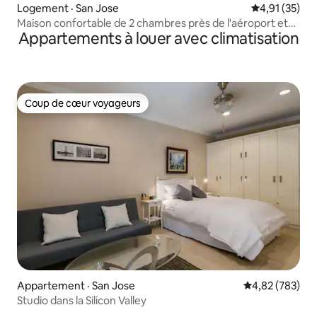
Logement · San Jose
Note moyenne
4,91 (35)
Maison confortable de 2 chambres près de l'aéroport et
Appartements à louer avec climatisation
du centre-ville
Coup de cœur voyageurs
Coup de cœur voyageurs
Appartement · San Jose
Note moyenne 
4,82 (783)
Studio dans la Silicon Valley