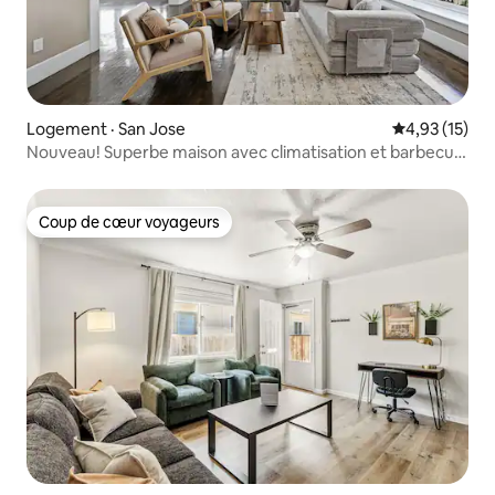
Logement · San Jose
Note moyenne
4,93 (15)
Nouveau! Superbe maison avec climatisation et barbecue
| À distance de marche de JTown
Coup de cœur voyageurs
Coup de cœur voyageurs