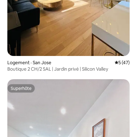
Logement · San Jose
Note moye
5 (47)
Boutique 2 CH/2 SAL | Jardin privé | Silicon Valley
Superhôte
Superhôte