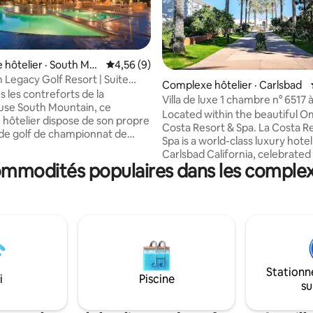
hôtelier · South Mo
Note moyenne de 4,56 sur 5, 9 commentai
4,56 (9)
egacy Golf Resort | Suite
 sur 5, 17 commentaires
Complexe hôtelier · Carlsbad
g Blc
 les contreforts de la
Villa de luxe 1 chambre n° 6517 
use South Mountain, ce
La Costa Resort
Located within the beautiful O
hôtelier dispose de son propre
Costa Resort & Spa. La Costa Resort &
de golf de championnat de
Spa is a world-class luxury hotel
conçu par le célèbre architecte
Carlsbad California, celebrated 
s. Après une journée sur les
ommodités populaires dans les complex
championship golf and tennis, Just 3
evenez et profitez d'une
miles from Legoland and 2 mile
é de villégiature accueillante
the beach. Stay in this stunning villa and
équipements et d'activités
make your vacation unforgetta
cy Golf
the award-winning spa, 8 sparkl
ite Studio King Blc • Taille : 419 -
2 legendary golf courses, 17 ten
ne : mini • Salles de bain : 1 •
courts, a state-of-the-art fitne
'accueil : 4 personnes • Lits :
and multiple dining options — al
double - 1 lit King Size - 1
Stationn
spectacular 5-star resort.
i
Piscine
su