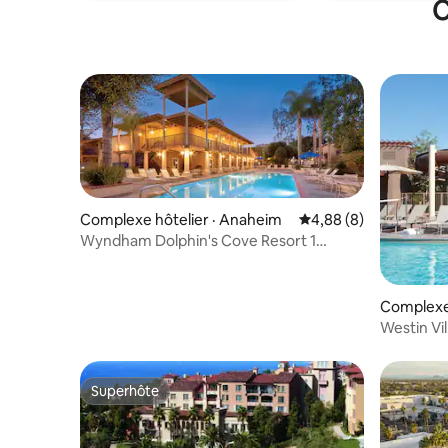
C
que celles spécifiées ci-dessus.
Complexe hôtelier · Anaheim
Note moyenne de 4,8
4,88 (8)
Wyndham Dolphin's Cove Resort 1
chambre Disneyland Californie
Complexe 
Westin Vi
Stagecoa
Superhôte
Superhôte