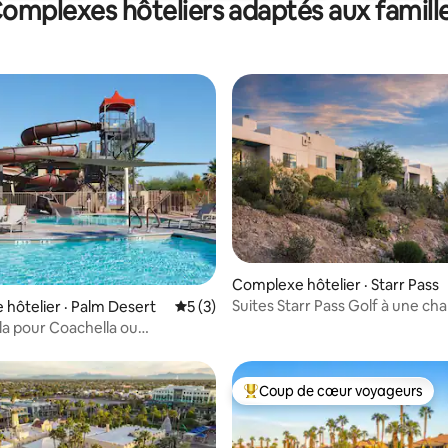
omplexes hôteliers adaptés aux famill
8 sur 5, 8 commentaires
Complexe hôtelier · Starr Pass
Suites Starr Pass Golf à une c
hôtelier · Palm Desert
Note moyenne de 5 sur 5, 3 commentai
5 (3)
lla pour Coachella ou
ch
Coup de cœur voyageurs
Coup de cœur voyageurs parmi 