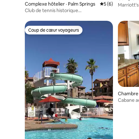
Complexe hôtelier · Palm Springs
Note moyenne de 
5 (6)
st
Marriott's
Club de tennis historique
2 salles d
PNB Paribas Tennis Studio 1
Coup de cœur voyageurs
Coup de cœur voyageurs
Chambre d
r
Cabane ac
attraction