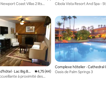
5 sur 5, 6 commentaires
 Newport Coast Villas 2 lits
Cibola Vista Resort And Spa - S
e bain
Complexe hôtelier · Cathedral 
'hôtel · Lac Big Bea
Note moyenne de 4,75 sur 5, 44 commentai
4,75 (44)
y
Oasis de Palm Springs 3
cueillante à proximité des
s locales !