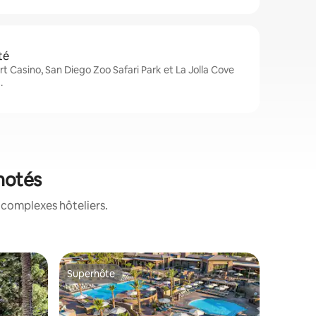
té
t Casino, San Diego Zoo Safari Park et La Jolla Cove
.
 notés
 complexes hôteliers.
Chambre 
Superhôte
Superhô
Superhôte
Superhô
Luxury Vi
Resort &
Cette « v
RÉNOVÉE, 