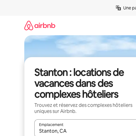
Aller
Une pa
directement
au
contenu
Stanton : locations de
vacances dans des
complexes hôteliers
Trouvez et réservez des complexes hôteliers
uniques sur Airbnb.
Emplacement
Quand les résultats sont affichés, parcourez-les en 