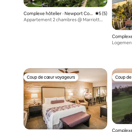
Complexe hôtelier · Newport Coa
Note moyenne de 
5 (5)
st
Appartement 2 chambres @ Marriott
Newport Coastal Villa CA
Complexe
handler
Logement
balcon | 
Coup de cœur voyageurs
Coup de
Coup de cœur voyageurs
Coup de
Complexe 