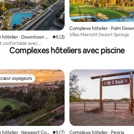
5 sur 5, 5 commentaires
Complexe hôtelier · Palm Dese
Villas Marriott Desert Springs
 hôtelier · Downtown C
Note moyenne de 5 sur 5, 3 commentai
5 (3)
 confortable avec
Complexes hôteliers avec piscine
Piscine | Stationnement
 cœur voyageurs
 cœur voyageurs
hôtelier · Newport Coa
Note moyenne de 5 sur 5, 7 commentai
5 (7)
Complexe hôtelier · Peoria