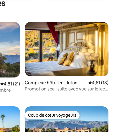
es
Complexe hôtelier · Julian
Note moyenne de 4,6
4,61 (18)
Note moyenne de 4,81 sur 5, 21 commentaires
4,81 (21)
Promotion spa : suite avec vue sur le lac,
hambre
res
sauna et déjeuner
Coup de cœur voyageurs
les plus aimés
Coup de cœur voyageurs