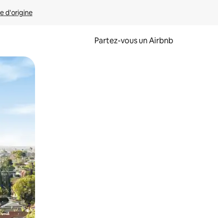
e d'origine
Partez-vous un Airbnb
et en les faisant glisser.