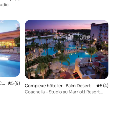
8 personnes, 28 mars / 1 semaine
tudio
Cit
Note moyenne de 5 sur 5, 9 commentaires
5 (9)
Complexe hôtelier · Palm Desert
Note moyenne de 
5 (4)
res
Coachella – Studio au Marriott Resort
Palm Desert