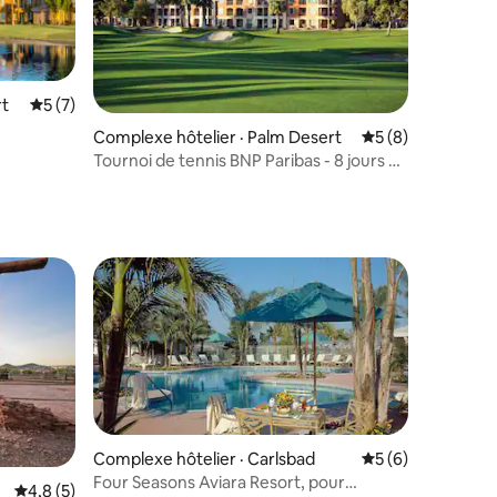
rt
Note moyenne de 5 sur 5, 7 commentaires
5 (7)
res
Complexe hôtelier · Palm Desert
Note moyenne de 
5 (8)
Tournoi de tennis BNP Paribas - 8 jours et
7 nuits
Complexe hôtelier · Carlsbad
Note moyenne de 
5 (6)
Four Seasons Aviara Resort, pour
res
Note moyenne de 4,8 sur 5, 5 commentaires
4,8 (5)