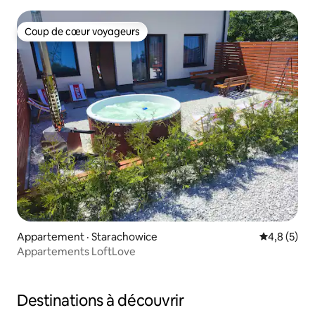
Coup de cœur voyageurs
Coup de cœur voyageurs
Appartement · Starachowice
Note moyen
4,8 (5)
Appartements LoftLove
Destinations à découvrir