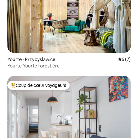
Yourte · Przybysławice
Note moy
5 (7)
Yourte Yourte forestière
Coup de cœur voyageurs
Coup de cœur voyageurs parmi les plus aimés