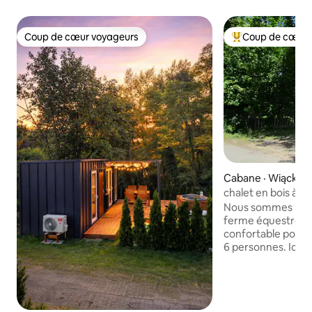
Coup de cœur voyageurs
Coup de cœur 
Coup de cœur voyageurs
Coup de cœur voy
Cabane · Wiącka
chalet en bois à l
Nous sommes Feel
ferme équestre av
confortable pouvan
6 personnes. Ici, vous revenez à
l'essentiel. Vous 
nature et vous pou
à la ferme. Vous pouvez rencontrer les
chevaux, les chats