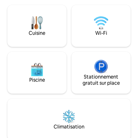
l'inspiration, la randonnée, les devoirs ou
terre. C'est à 12 
l'acclimatisation à l'altitude pour une
niveau de la mer, 
compétition. À flanc de colline ensoleillé.
haute montagne, 
Quartier des maisons de campagne avec
frais et des tempé
surveillance, près de la nouvelle
un endroit pour se
autoroute. Salon, cheminée, salle à
Cuisine
Wi-Fi
de la vue sur le vol
manger, kitchenette 2 chambres 2 salles
de bain 2 salles de bain, eau chaude,
barbecue, écran, Wi-Fi.
Stationnement
Piscine
gratuit sur place
Climatisation