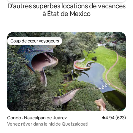
D'autres superbes locations de vacances
à État de Mexico
Coup de cœur voyageurs
Coup de cœur voyageurs
Condo · Naucalpan de Juárez
Note moyenne 
4,94 (623)
Venez rêver dans le nid de Quetzalcoatl