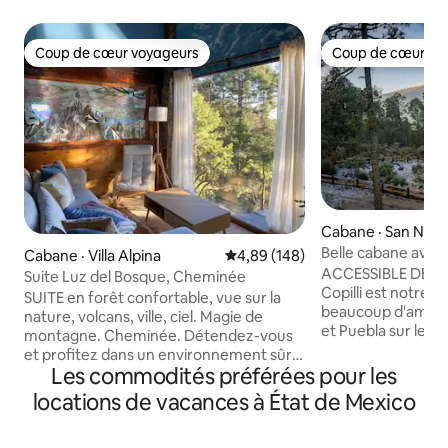
Coup de cœur voyageurs
Coup de cœur vo
Coup de cœur voyageurs
Coup de cœur vo
Cabane · San Nicol
chos
Belle cabane avec 
Cabane · Villa Alpina
Note moyenne de 4,89 sur 5, 1
4,89 (148)
volcan
ACCESSIBLE DE C
Suite Luz del Bosque, Cheminée
Copilli est notre 
SUITE en forêt confortable, vue sur la
beaucoup d'amour
nature, volcans, ville, ciel. Magie de
et Puebla sur le P
montagne. Cheminée. Détendez-vous
espace semi-éloig
et profitez dans un environnement sûr,
personnes qui veu
Les commodités préférées pour les
à 1100 m au-dessus de Mexico. À 40
de la technologie 
minutes d'Interlomas et de Toluca. Idéal
locations de vacances à État de Mexico
nature. Le chalet est HORS RÉSEAU : pas
pour une escapade amoureuse, en
de réseau cellulair
famille ou entre amis. Trouvez
solaire, accessibl