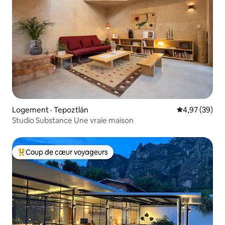
Logement · Tepoztlán
Note moyenne
4,97 (39)
Studio Substance Une vraie maison
Coup de cœur voyageurs
Coup de cœur voyageurs parmi les plus aimés