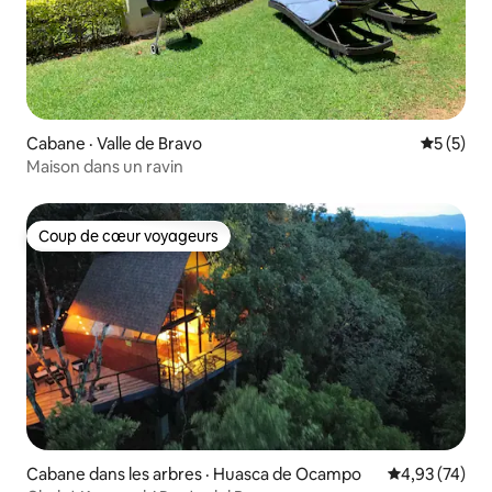
Cabane · Valle de Bravo
Note moy
5 (5)
Maison dans un ravin
Coup de cœur voyageurs
Coup de cœur voyageurs
Cabane dans les arbres · Huasca de Ocampo
Note moyenne
4,93 (74)