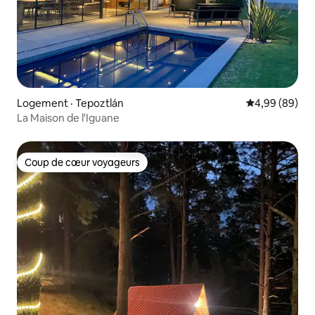
Logement · Tepoztlán
Note moyenne
4,99 (89)
La Maison de l'Iguane
Coup de cœur voyageurs
Coup de cœur voyageurs