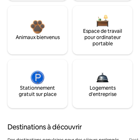
Espace de travail
Animaux bienvenus
pour ordinateur
portable
Stationnement
Logements
gratuit sur place
d'entreprise
Destinations à découvrir
Des destinations populaires pour des séjours prolongés
Desti