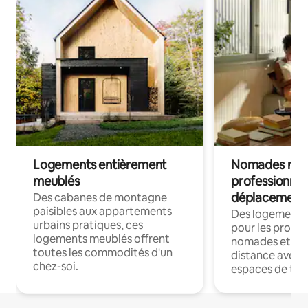
Logements entièrement
Nomades num
meublés
professionnel
déplacement
Des cabanes de montagne
paisibles aux appartements
Des logements
urbains pratiques, ces
pour les profes
logements meublés offrent
nomades et trav
toutes les commodités d'un
distance avec le
chez-soi.
espaces de trav