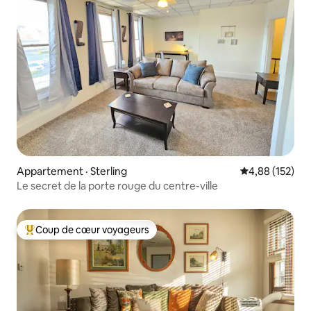
Appartement · Sterling
Note moyenne 
4,88 (152)
Le secret de la porte rouge du centre-ville
Coup de cœur voyageurs
Coup de cœur voyageurs parmi les plus aimés