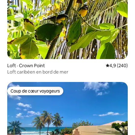
Loft · Crown Point
Note moyenne
4,9 (240)
Loft caribéen en bord de mer
Coup de cœur voyageurs
Coup de cœur voyageurs