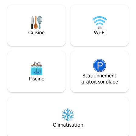
les plus belles et les plus populaires du
parquets. Allongez
sud-ouest de Tobago. Équipé d'une
piscine à déborde
cuisine complète, d'une piscine
thanaï bleu-gris vi
partagée, d'une laveuse/sécheuse,
de votre tête d'un a
d'une télévision intelligente de
mélange parfait e
50 pouces, d'un lit queen size, d'un lit
Cuisine
Wi-Fi
les arbres et une
gigogne et de la climatisation. Venez
villa caribéenne au
vous « retirer » de la plage dans ce condo
confortable au cœur de Crown Point!
Stationnement
Piscine
gratuit sur place
Climatisation