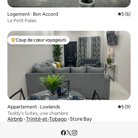
Logement · Bon Accord
Note moy
5 (6)
Le Petit Palais
Coup de cœur voyageurs
Coup de cœur voyageurs parmi les plus aimés
Appartement · Lowlands
Note moy
5 (9)
Teddy's Suites, une chambre
Airbnb
Trinité-et-Tobago
Store Bay