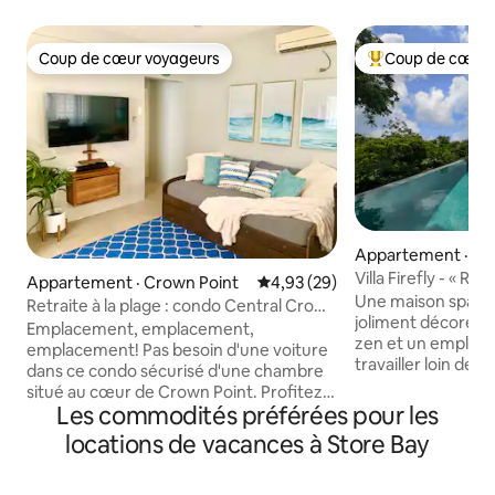
Coup de cœur voyageurs
Coup de cœur 
Coup de cœur voyageurs
Coup de cœur voy
Appartement · Be
Villa Firefly - « Roo
Appartement · Crown Point
Note moyenne de 4,93 sur 5, 
4,93 (29)
Une maison spaci
Retraite à la plage : condo Central Crown
joliment décorée
Point
Emplacement, emplacement,
zen et un emplace
emplacement! Pas besoin d'une voiture
travailler loin de c
dans ce condo sécurisé d'une chambre
dispose de deux 
situé au cœur de Crown Point. Profitez
confortables, d'es
Les commodités préférées pour les
d'un accès rapide et facile à pied à
confortables et d'
d'innombrables restaurants et options
locations de vacances à Store Bay
entièrement équip
de plats à emporter, boutiques, guichets
cuisine et réfrigé
automatiques, vie nocturne et les plages
de salles de bains 