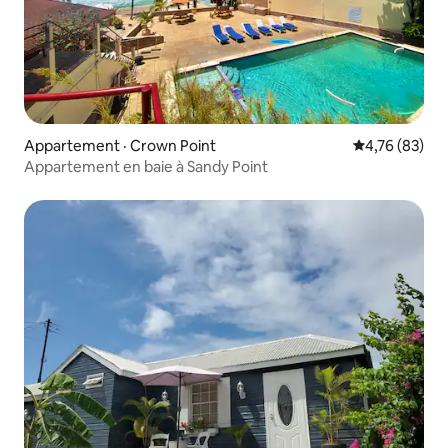
Appartement · Crown Point
Note moyenne
4,76 (83)
Appartement en baie à Sandy Point