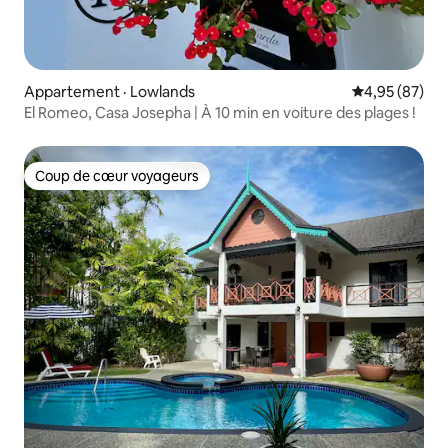
Appartement · Lowlands
Note moyenne
4,95 (87)
El Romeo, Casa Josepha | À 10 min en voiture des plages !
Coup de cœur voyageurs
Coup de cœur voyageurs