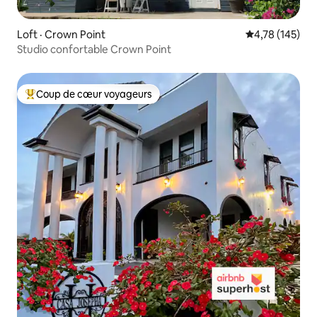
Loft · Crown Point
Note moyenne 
4,78 (145)
Studio confortable Crown Point
Coup de cœur voyageurs
Coup de cœur voyageurs parmi les plus aimés