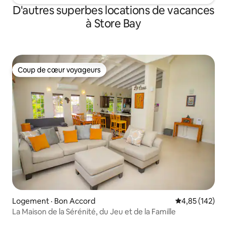
D'autres superbes locations de vacances
à Store Bay
Coup de cœur voyageurs
Coup de cœur voyageurs
Logement · Bon Accord
Note moyenne 
4,85 (142)
La Maison de la Sérénité, du Jeu et de la Famille