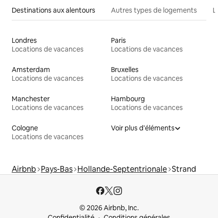
Destinations aux alentours
Autres types de logements
L
Londres
Paris
Locations de vacances
Locations de vacances
Amsterdam
Bruxelles
Locations de vacances
Locations de vacances
Manchester
Hambourg
Locations de vacances
Locations de vacances
Cologne
Voir plus d'éléments
Locations de vacances
Airbnb
Pays-Bas
Hollande-Septentrionale
Strand
© 2026 Airbnb, Inc.
Confidentialité
Conditions générales