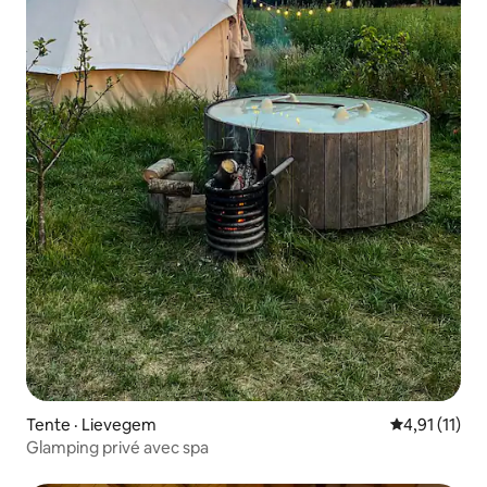
Tente · Lievegem
Note moyenne
4,91 (11)
Glamping privé avec spa