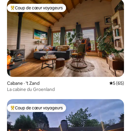
Coup de cœur voyageurs
Coup de cœur voyageurs parmi les plus aimés
Cabane · 't Zand
Note moye
5 (65)
La cabine du Groenland
Coup de cœur voyageurs
Coup de cœur voyageurs parmi les plus aimés