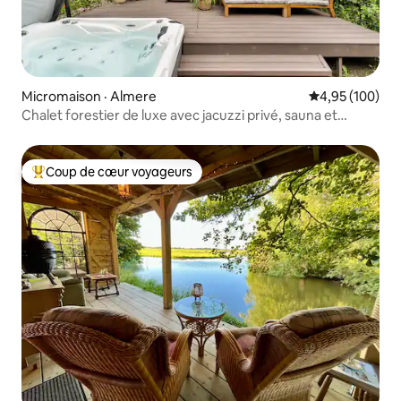
Micromaison · Almere
Note moyenne 
4,95 (100)
Chalet forestier de luxe avec jacuzzi privé, sauna et
climatisation
Coup de cœur voyageurs
Coup de cœur voyageurs parmi les plus aimés