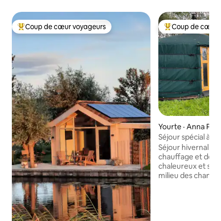
Coup de cœur voyageurs
Coup de cœur 
Coup de cœur voyageurs parmi les plus aimés
Coup de cœur voy
Yourte · Anna Pau
Séjour spécial à Ti
champs de bulbes
Séjour hivernal par
chauffage et déjeu
chaleureux et super
milieu des champs
seulement 15 minu
plage se trouve c
et romantique app
l'extérieur, vous 