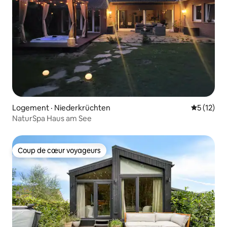
Logement · Niederkrüchten
Note moye
5 (12)
NaturSpa Haus am See
Coup de cœur voyageurs
Coup de cœur voyageurs