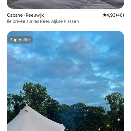
Cabane · Reeuwijk
Note moyenne
4,93 (46)
Île privée sur les Reeuwijkse Plassen
Superhôte
Superhôte