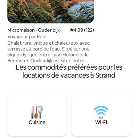
dans une forêt au
bulbes avec une v
loin. À l'intérieur 
installations sanit
tout comme les ins
yourte. C'est un e
Micromaison · Oudendijk
Note moyenne de 4,99 sur 5, 1
4,99 (122)
détendre, se déma
Voyageur par Roos
trépidante et prof
Chalet rural unique et chaleureux avec
terrasse au bord de l'eau. Situé sur une
digue idyllique entre Laag Holland et le
Beemster. Oudendijk est situé entre
Les commodités préférées pour les
Hoorn et Alkmaar. À 30 km
d'Amsterdam. Le chalet : canapé, table à
locations de vacances à Strand
manger avec 2 chaises. Cuisine avec
accessoires. Salle de bain : toilettes,
douche, lavabo. Lit 2 pers 160x210.
Climatisation, télévision intelligente, Wi-
Fi. Autosuffisant grâce à des panneaux
solaires. Terrasse : 2 chaises longues et
un ensemble bistrot. Abri pour garer la
voiture et les vélos. Itinéraires de
Cuisine
Wi-Fi
randonnée/vélo et divers
établissements de restauration.