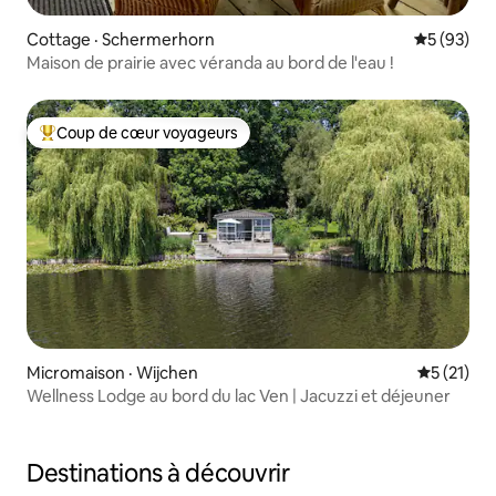
Cottage · Schermerhorn
Note moye
5 (93)
Maison de prairie avec véranda au bord de l'eau !
Coup de cœur voyageurs
Coup de cœur voyageurs parmi les plus aimés
Micromaison · Wijchen
Note moye
5 (21)
Wellness Lodge au bord du lac Ven | Jacuzzi et déjeuner
Destinations à découvrir