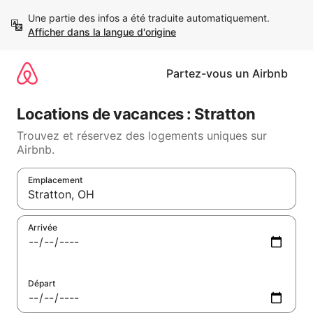
Aller
Une partie des infos a été traduite automatiquement. 
directement
Afficher dans la langue d'origine
au
contenu
Partez-vous un Airbnb
Locations de vacances : Stratton
Trouvez et réservez des logements uniques sur
Airbnb.
Emplacement
Quand les résultats sont affichés, parcourez-les en utilisant le
Arrivée
Départ