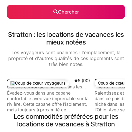
Chercher
Stratton : les locations de vacances les
mieux notées
Les voyageurs sont unanimes : l'emplacement, la
propreté et d'autres qualités de ces logements sont
très bien notés.
Cabane · New Cumberland
Note moyenne de 5 sur 5, 
5 (90)
Cabane · Lisbonn
Coup de cœur voyageurs
Coup de cœur v
Coup de cœur voyageurs parmi les plus aimés
Coup de cœur v
Cabane confortable nichée dans les
The Rain House ~
collines
Évadez-vous dans une cabane
Ralentissez et re
confortable avec vue imprenable sur la
dans ce paisible c
rivière. Cette cabane offre l'isolement,
niché dans les co
mais toujours à proximité de
l'Ohio. Avec ses t
nombreuses commodités. Situé à
Les commodités préférées pour les
ses lignes épurée
quelques minutes d'un magnifique
apaisants, ce hav
locations de vacances à Stratton
terrain de golf de 18 trous pour les
1 chambre et 1,5 s