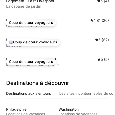
Logement · East Liverpool
Note moy
5 (4)
La cabane de jardin
Logement · Toronto
Note moyenne
4,81 (26)
Coup de cœur voyageurs
Coup de cœur voyageurs
Confort au centre-ville
Logement · Steubenville
Note moye
5 (62)
Coup de cœur voyageurs
Coup de cœur voyageurs parmi les plus aimés
La serre
Maison d'invité · McDonald
Note moy
5 (5)
Coup de cœur voyageurs
Coup de cœur voyageurs
Maison d'hôtes Country Chic !
Destinations à découvrir
Destinations aux alentours
Les sites incontournables du coi
Philadelphie
Washington
Locations de vacances
Locations de vacances