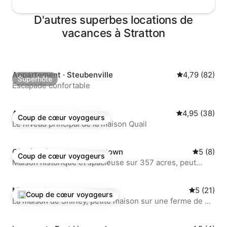
D'autres superbes locations de
vacances à Stratton
Appartement · Steubenville
Note moyenne
4,79 (82)
Superhôte
Superhôte
Escapade confortable
Appartement · Chester
Note moyenne
4,95 (38)
Coup de cœur voyageurs
Coup de cœur voyageurs
Le niveau principal de la maison Quail
Gîte à la ferme · Burgettstown
Note moy
5 (8)
Coup de cœur voyageurs
Coup de cœur voyageurs
Maison historique et spacieuse sur 357 acres, peut
accueillir 11 personnes
Micromaison · Negley
Note moye
5 (21)
Coup de cœur voyageurs
Coup de cœur voyageurs parmi les plus aimés
La maison de Shirley, petite maison sur une ferme de 40
acres