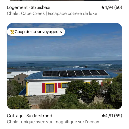
Logement · Struisbaai
Note moyenne
4,94 (50)
Chalet Cape Creek | Escapade côtière de luxe
Coup de cœur voyageurs
Coup de cœur voyageurs parmi les plus aimés
Cottage · Suiderstrand
Note moyenne
4,91 (69)
Chalet unique avec vue magnifique sur l'océan