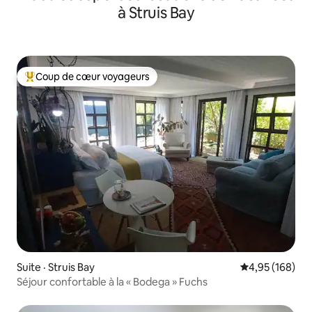
à Struis Bay
Coup de cœur voyageurs
Coup de cœur voyageurs parmi les plus aimés
Suite · Struis Bay
Note moyenne 
4,95 (168)
Séjour confortable à la « Bodega » Fuchs