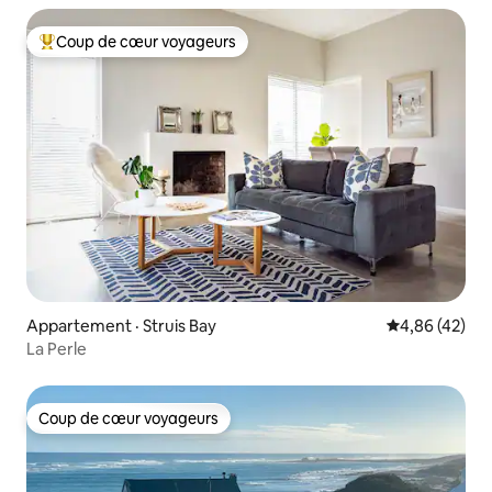
Coup de cœur voyageurs
Coup de cœur voyageurs parmi les plus aimés
Appartement · Struis Bay
Note moyenne
4,86 (42)
La Perle
Coup de cœur voyageurs
Coup de cœur voyageurs