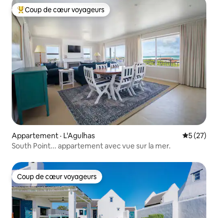
Coup de cœur voyageurs
Coup de cœur voyageurs parmi les plus aimés
Appartement · L'Agulhas
Note moye
5 (27)
South Point... appartement avec vue sur la mer.
Coup de cœur voyageurs
Coup de cœur voyageurs