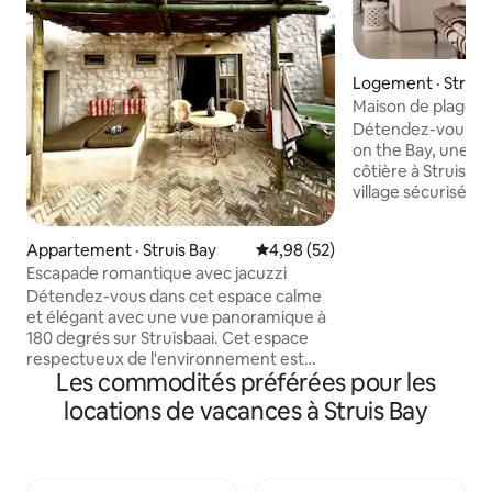
Logement · Struis
Maison de plage fa
jeux
Détendez-vous et 
on the Bay, une s
côtière à Struisbaa
village sécurisé d
Fisherman's Villag
plage. Parfait pour 
Appartement · Struis Bay
Note moyenne de 4,98 sur 5, 
4,98 (52)
groupes de person
Escapade romantique avec jacuzzi
recherche de conf
Détendez-vous dans cet espace calme
tranquillité. Prof
et élégant avec une vue panoramique à
Wi-Fi rapide, d'un 
180 degrés sur Struisbaai. Cet espace
chaleureux, d'un e
respectueux de l'environnement est
d'une alimentatio
Les commodités préférées pour les
alimenté par l'énergie solaire et le gaz et
notre nouvelle sal
dispose de réservoirs de stockage d'eau
table de ping-pong
locations de vacances à Struis Bay
de pluie…donc pas de délestage ou de
jours de pluie, le
problèmes d'approvisionnement en eau.
et la création de s
Elle dispose de son propre patio
inoubliables.
ombragé, d'une salle à manger