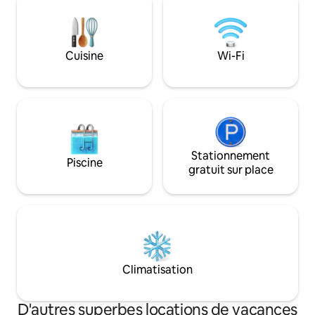
extérieure et d'un jacuzzi au feu de bois.
Il est à quelques pas du bord de mer, du
port, des magasins et des restaurants.
Le logement se compose d'un studio,
Cuisine
Wi-Fi
d'une mini kitchenette, d'un lit queen et
d'une douche à l'italienne
surdimensionnée.
Stationnement
Piscine
gratuit sur place
Climatisation
D'autres superbes locations de vacances