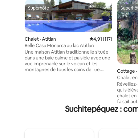
Superhôte
Superhô
Superhôte
Superhô
Chalet · Atitlan
Note moyenne de 4,91 
4,91 (117)
Belle Casa Monarca au lac Atitlan
Une maison Atitlan traditionnelle située
dans une baie calme et paisible avec une
vue imprenable sur le volcan et les
montagnes de tous les coins de rue.
Cottage ·
Casa Monarca est très polyvalente et
Chalet en 
convient à tous les types de familles
et kayaks
Réveillez
(nous n'acceptons pas les groupes de
qui s'élèv
jeunes adultes) avec des espaces de vie
chalet en 
intérieurs et extérieurs, une cuisine
faisait au
entièrement équipée, une piscine et un
Suchitepéquez : com
Posada de
jacuzzi, un quai privé avec des kayaks,
complexe 
une cheminée, un barbecue, un hamac,
où les seu
des jeux de société et plus encore. Nous
et de l'ea
vous offrons également un jardin
extérieur,
incroyable idéal pour une promenade de
terminez 