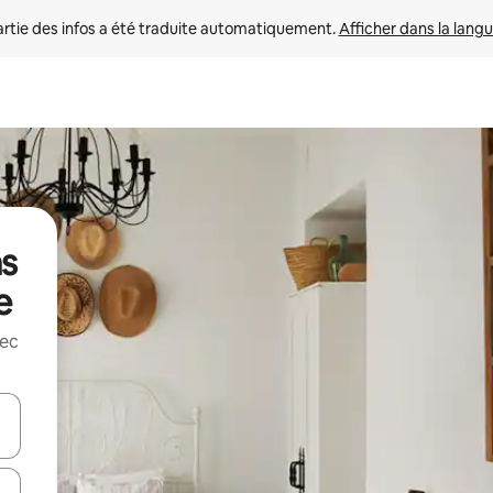
rtie des infos a été traduite automatiquement. 
Afficher dans la langu
ns
e
vec
utilisant les flèches vers le haut et vers le bas, ou en appuyant dessus 