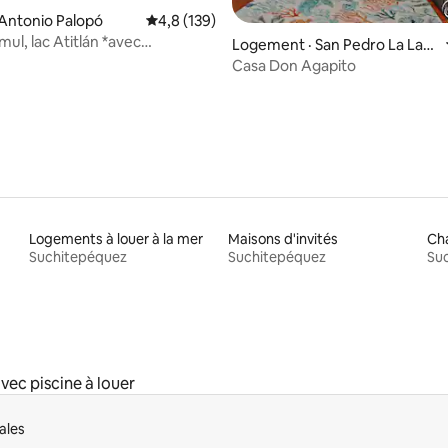
n Antonio Palopó
Note moyenne de 4,8 sur 5, 139 commentai
4,8 (139)
ul, lac Atitlán *avec
 sur 5, 68 commentaires
Logement · San Pedro La Lag
ion*
una
Casa Don Agapito
Logements à louer à la mer
Maisons d'invités
Cha
Suchitepéquez
Suchitepéquez
Su
ec piscine à louer
ales