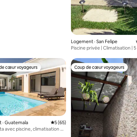
sur 5, 176 commentaires
Logement · San Felipe
Piscine privée | Climatisation | 
IRTRA | Coffre-fort
de cœur voyageurs
Coup de cœur voyageurs
cœur voyageurs parmi les plus aimés
Coup de cœur voyageurs
 sur 5, 78 commentaires
 · Guatemala
Note moyenne de 5 sur 5, 65 commentai
5 (65)
a avec piscine, climatisation et
 près des parcs d'Irtra