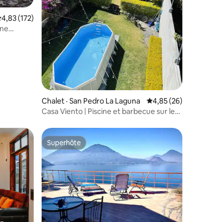
ote moyenne de 4,83 sur 5, 172 commentaires
4,83 (172)
res
ine
Chalet · San Pedro La Laguna
Note moyenne de 4,85
4,85 (26)
Casa Viento | Piscine et barbecue sur le
lac Atitlán
Superhôte
Superhôte