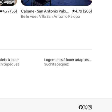
res
Note moyenne de 4,77 sur 5, 56 commentaires
4,77 (56)
Cabane · San Antonio Palop
Note moyenne de 4,79 
4,79 (206)
ó
Belle vue : Villa San Antonio Palopo
lets à louer
Logements à louer adaptés aux animaux
chitepéquez
Suchitepéquez