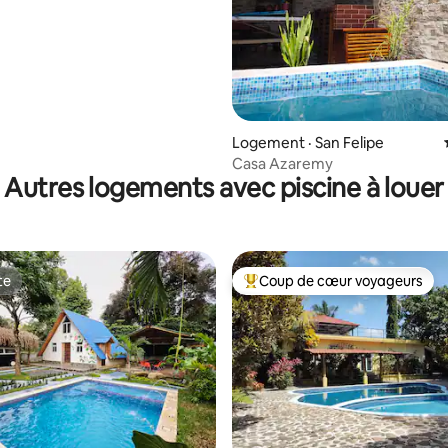
Logement · San Felipe
Casa Azaremy
Autres logements avec piscine à louer
te
Coup de cœur voyageurs
te
Coup de cœur voyageurs parmi 
 sur 5, 37 commentaires