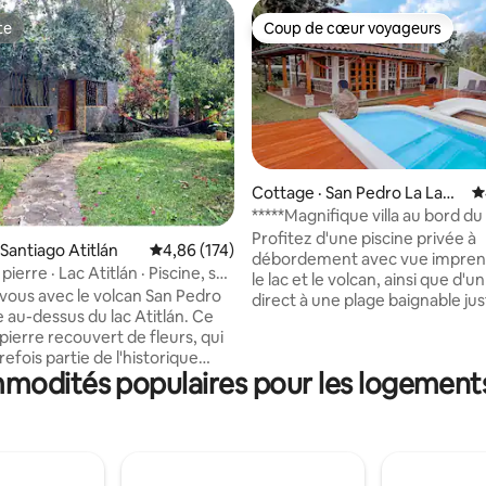
te
Coup de cœur voyageurs
te
Coup de cœur voyageurs
sur 5, 117 commentaires
Cottage · San Pedro La Lagu
N
na
*****Magnifique villa au bord du
une plage confortable
Profitez d'une piscine privée à
 Santiago Atitlán
Note moyenne de 4,86 sur 5, 174 commentai
4,86 (174)
débordement avec vue imprena
pierre · Lac Atitlán · Piscine, spa
le lac et le volcan, ainsi que d'u
-vous avec le volcan San Pedro
direct à une plage baignable ju
e au-dessus du lac Atitlán. Ce
la maison. Contrairement aux l
pierre recouvert de fleurs, qui
reculées, La Casa Bonita del La
trefois partie de l'historique
trouve à San Pedro La Laguna, la 
modités populaires pour les logements 
 Santiago, est situé dans un
plus accueillante du lac, avec d
privé fermé au bord d'un lac,
magasins, des cafés, des resta
ls bruits sont ceux des oiseaux
tous les services à proximité. S
u. La nuit, allumez le foyer
un quartier résidentiel calme, n
 cuisinez sous les étoiles et
haut de gamme, à seulement 5
chaque soirée dans le spa en
tuk-tuk des quais principaux. 6