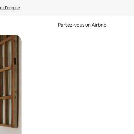
e d'origine
Partez-vous un Airbnb
et en les faisant glisser.