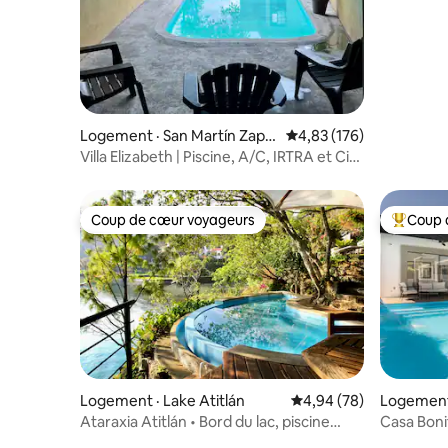
Logement · San Martín Zapo
Note moyenne de 4,83 
4,83 (176)
titlán
Villa Elizabeth | Piscine, A/C, IRTRA et City
Plaza
Coup de cœur voyageurs
Coup 
Coup de cœur voyageurs
Coup de 
Logement · Lake Atitlán
Note moyenne de 4,94
4,94 (78)
Logement
Ataraxia Atitlán • Bord du lac, piscine
Casa Bonit
chauffée et kayaks
barbecue,