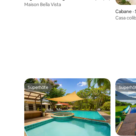
Maison Bella Vista
Cabane · 
n
Casa coli
d'IRTRA R
Superhôte
Superhô
Superhôte
Superhô