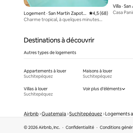
Villa · Sa
Casa Panim
Logement · San Martín Zapotitl
Note moyenne de 4,5
4,5 (68)
climatisat
án
Charme tropical, à quelques minutes
d'IRTRA
Destinations à découvrir
Autres types de logements
Appartements à louer
Maisons à louer
Suchitepéquez
Suchitepéquez
Villas à louer
Voir plus d'éléments
Suchitepéquez
Airbnb
Guatemala
Suchitepéquez
Logements av
© 2026 Airbnb, Inc.
Confidentialité
Conditions génér