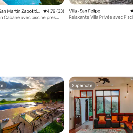
Villa · San Felipe
N
San Martín Zapotitlá
Note moyenne de 4,79 sur 5, 33 commentai
4,79 (33)
Relaxante Villa Privée avec Pisc
brí Cabane avec piscine près
Proche d'Irtra
eu
te
Superhôte
te
Superhôte