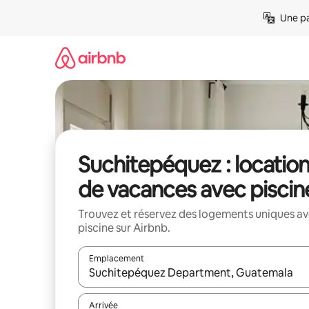
Aller
Une pa
directement
au
contenu
Suchitepéquez : locatio
de vacances avec piscin
Trouvez et réservez des logements uniques a
piscine sur Airbnb.
Emplacement
Quand les résultats sont affichés, parcourez-les en 
Arrivée