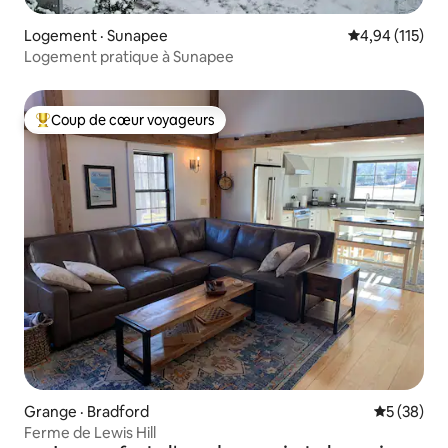
Logement · Sunapee
Note moyenne 
4,94 (115)
Logement pratique à Sunapee
Coup de cœur voyageurs
Coup de cœur voyageurs parmi les plus aimés
Grange · Bradford
Note moye
5 (38)
Ferme de Lewis Hill