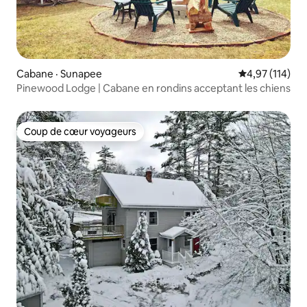
Cabane · Sunapee
Note moyenne 
4,97 (114)
Pinewood Lodge | Cabane en rondins acceptant les chiens
Coup de cœur voyageurs
Coup de cœur voyageurs