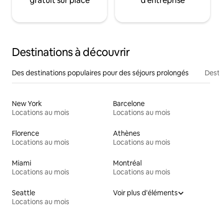
gratuit sur place
d'entreprise
Destinations à découvrir
Des destinations populaires pour des séjours prolongés
Desti
New York
Barcelone
Locations au mois
Locations au mois
Florence
Athènes
Locations au mois
Locations au mois
Miami
Montréal
Locations au mois
Locations au mois
Seattle
Voir plus d'éléments
Locations au mois