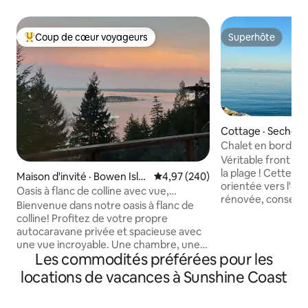
Coup de cœur voyageurs
Superhôte
Coup de cœur voyageurs parmi les plus aimés
Superhôte
Cottage · Sechelt
Chalet en bord de 
Sechelt
Véritable front de
la plage ! Cette m
Maison d'invité · Bowen Isla
Note moyenne de 4,97 sur 5, 2
4,97 (240)
orientée vers l'ou
nd
Oasis à flanc de colline avec vue,
rénovée, conservant une partie de son
1 chambre, poêle à bois
Bienvenue dans notre oasis à flanc de
charme original de
colline! Profitez de votre propre
chalet lumineux e
autocaravane privée et spacieuse avec
plafonds voûtés, v
une vue incroyable. Une chambre, une
entendrez l'océan,
Les commodités préférées pour les
salle de bain, plaque chauffante, four
s'élever au-dessus
grille-pain, réfrigérateur, canapé-lit,
locations de vacances à Sunshine Coast
verrez des phoque
salon, joli petit poêle à bois. À 5 minutes
hérons. Promenez-
en voiture de la crique/du terminal de
magasins de Davis 