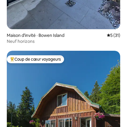
Maison d'invité · Bowen Island
Note moye
5 (31)
Neuf horizons
Coup de cœur voyageurs
Coup de cœur voyageurs parmi les plus aimés