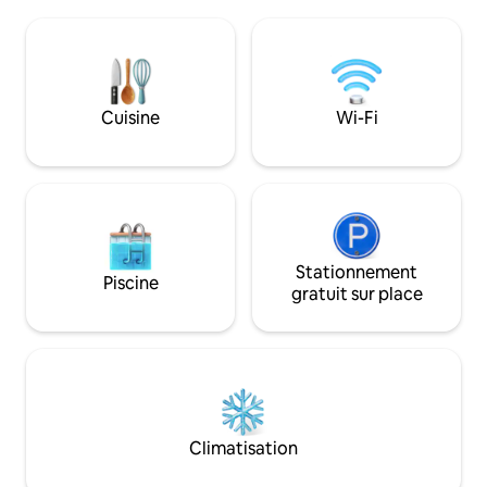
ferry. Détendez-vous sur votre terrasse
pied. Profitez de
privée après avoir visité les lacs/plages,
soleil la nuit. Nou
ou fait du magasinage dans la crique.
Sunshine Coast Hi
Téléviseur avec connexion Wi-Fi et
facile aux équipem
Firestick. Grand lit. Notez que nous
seulement 4 min. 
sommes à 45 minutes de marche en
Cuisine
Wi-Fi
montée du traversier. Nous vous
recommandons d'apporter un véhicule.
Pas idéal pour les enfants BL#00000770
Stationnement
Piscine
gratuit sur place
Climatisation