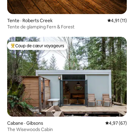
Tente · Roberts Creek
Note moyenne
4,91 (11)
Tente de glamping Fern & Forest
Coup de cœur voyageurs
Coup de cœur voyageurs parmi les plus aimés
Cabane · Gibsons
Note moyenne
4,97 (67)
The Wisewoods Cabin