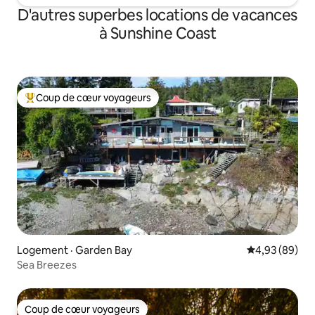
D'autres superbes locations de vacances
à Sunshine Coast
Coup de cœur voyageurs
Coup de cœur voyageurs parmi les plus aimés
Logement · Garden Bay
Note moyenne
4,93 (89)
Sea Breezes
Coup de cœur voyageurs