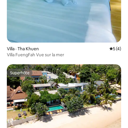
Villa · Tha Khuen
Note moy
5 (4)
Villa FuengFah Vue sur la mer
Superhôte
Superhôte