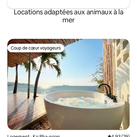
Locations adaptées aux animaux à la
mer
Coup de cœur voyageurs
Coup de cœur voyageurs
Logement · Ko Pha-ngan
Note moyenne
4,93 (29)