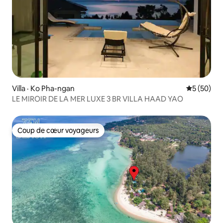
Villa · Ko Pha-ngan
Note moye
5 (50)
LE MIROIR DE LA MER LUXE 3 BR VILLA HAAD YAO
Coup de cœur voyageurs
Coup de cœur voyageurs