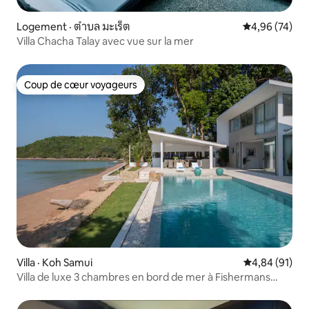
Logement · ตำบล มะเร็ต
Note moyenne
4,96 (74)
Villa Chacha Talay avec vue sur la mer
Coup de cœur voyageurs
Coup de cœur voyageurs
Villa · Koh Samui
Note moyenne
4,84 (91)
Villa de luxe 3 chambres en bord de mer à Fishermans
Village