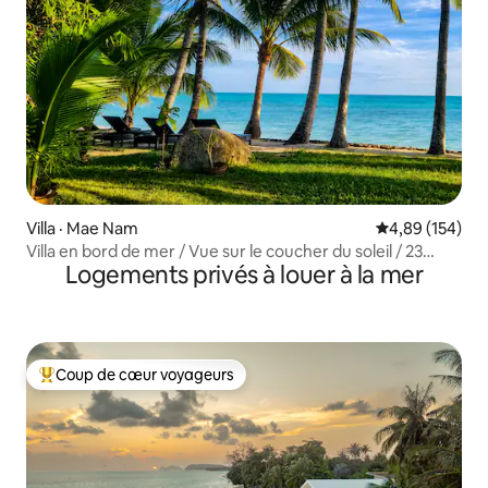
Villa · Mae Nam
Note moyenne 
4,89 (154)
Villa en bord de mer / Vue sur le coucher du soleil / 23
Logements privés à louer à la mer
Palms
Coup de cœur voyageurs
Coup de cœur voyageurs parmi les plus aimés