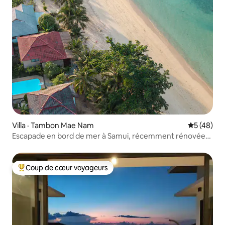
Villa · Tambon Mae Nam
Note moye
5 (48)
Escapade en bord de mer à Samui, récemment rénovée
avec piscine
Coup de cœur voyageurs
Coup de cœur voyageurs parmi les plus aimés