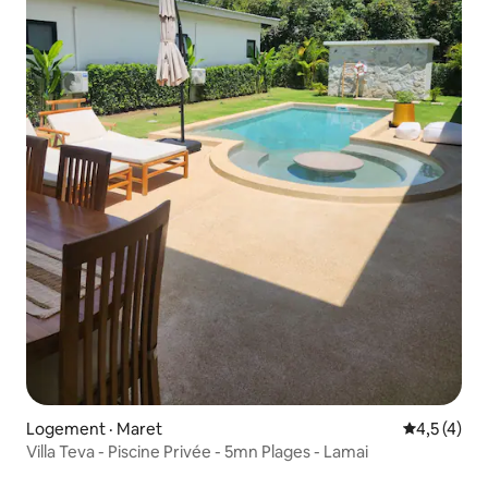
Logement · Maret
Note moyen
4,5 (4)
Villa Teva - Piscine Privée - 5mn Plages - Lamai