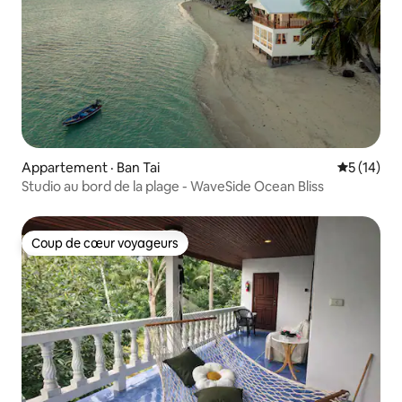
Appartement · Ban Tai
Note moye
5 (14)
Studio au bord de la plage - WaveSide Ocean Bliss
Coup de cœur voyageurs
Coup de cœur voyageurs