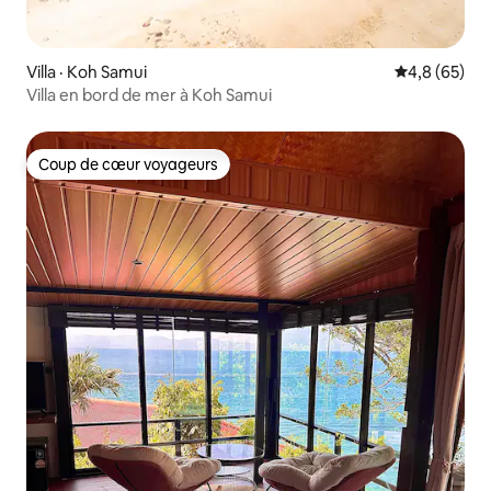
Villa · Koh Samui
Note moyenn
4,8 (65)
Villa en bord de mer à Koh Samui
Coup de cœur voyageurs
Coup de cœur voyageurs