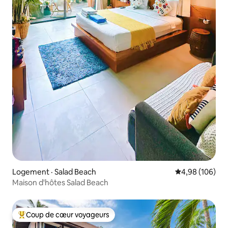
Logement · Salad Beach
Note moyenne 
4,98 (106)
Maison d'hôtes Salad Beach
Coup de cœur voyageurs
Coup de cœur voyageurs parmi les plus aimés