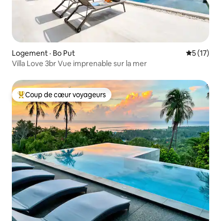
Logement · Bo Put
Note moye
5 (17)
Villa Love 3br Vue imprenable sur la mer
Coup de cœur voyageurs
Coup de cœur voyageurs parmi les plus aimés