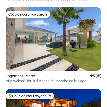
Coup de cœur voyageurs
Coup de cœur voyageurs
Logement · Maret
Note moye
5 (15)
Villa Walee8 3Br, à distance de marche de la plage
Coup de cœur voyageurs
Coup de cœur voyageurs parmi les plus aimés