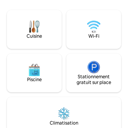
l'océan, à savoure
intérieur-extérieur harmonieux. La villa
sous les palmiers q
dispose de 2 grandes chambres avec
admirer des couche
salle de bain attenante et lit king size,
inoubliables depuis
d'un salon moderne à aire ouverte,
Entouré de cafés, 
d'une télévision intelligente et d'un
bars de plage, c'es
décor paisible d'inspiration bouddhiste.
ralentir, renouer
Cuisine
Wi-Fi
Elle est située à côté du temple chinois
découvrir le style
historique de Maenam. Nouvelle entrée
fait la renommée d
par le jardin avant partagée avec le
Phangan. 🌅✨
temple.
Stationnement
Piscine
gratuit sur place
Climatisation