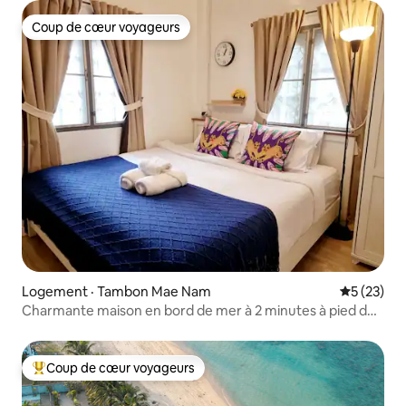
Coup de cœur voyageurs
Coup de cœur voyageurs
Logement · Tambon Mae Nam
Note moye
5 (23)
Charmante maison en bord de mer à 2 minutes à pied de
la plage
Coup de cœur voyageurs
Coup de cœur voyageurs parmi les plus aimés