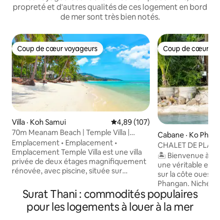
propreté et d'autres qualités de ces logement en bord
de mer sont très bien notés.
Coup de cœur voyageurs
Coup de cœur vo
Coup de cœur voyageurs
Coup de cœur vo
Villa · Koh Samui
Note moyenne de 4,89 sur 5, 1
4,89 (107)
70m Meanam Beach | Temple Villa |
Cabane · Ko Pha-
Emplacement idéal
Emplacement • Emplacement •
CHALET DE PLAG
Emplacement Temple Villa est une villa
MER•Hin Kong•VU
🏝️ Bienvenue à 
privée de deux étages magnifiquement
DU SOLEIL•
une véritable esc
rénovée, avec piscine, située sur
sur la côte ouest 
Maenam Walking Street, à seulement
Phangan. Nichée d
70 m de la plage de Maenam. Profitez de
Surat Thani : commodités populaires
sable de la baie d
votre propre oasis tropicale avec une
charmante maison 
pour les logements à louer à la mer
piscine privée en forme de rein, des
vous invite à vous 
chaises longues et un espace de vie