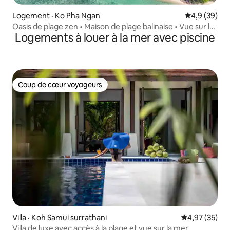
Logement · Ko Pha Ngan
Note moyenn
4,9 (39)
Oasis de plage zen • Maison de plage balinaise • Vue sur la
Logements à louer à la mer avec piscine
mer
Coup de cœur voyageurs
Coup de cœur voyageurs
Villa · Koh Samui surrathani
Note moyenne
4,97 (35)
Villa de luxe avec accès à la plage et vue sur la mer