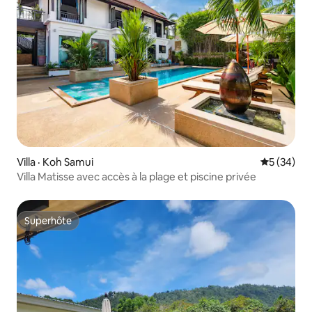
Villa · Koh Samui
Note moye
5 (34)
Villa Matisse avec accès à la plage et piscine privée
Superhôte
Superhôte