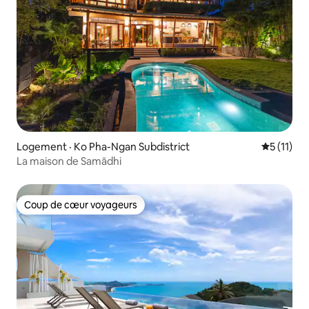
Logement · Ko Pha-Ngan Subdistrict
Note moye
5 (11)
La maison de Samādhi
Coup de cœur voyageurs
Coup de cœur voyageurs