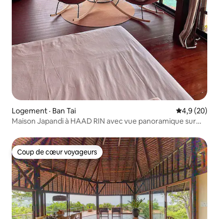
Logement · Ban Tai
Note moyenn
4,9 (20)
Maison Japandi à HAAD RIN avec vue panoramique sur
l'océan
Coup de cœur voyageurs
Coup de cœur voyageurs