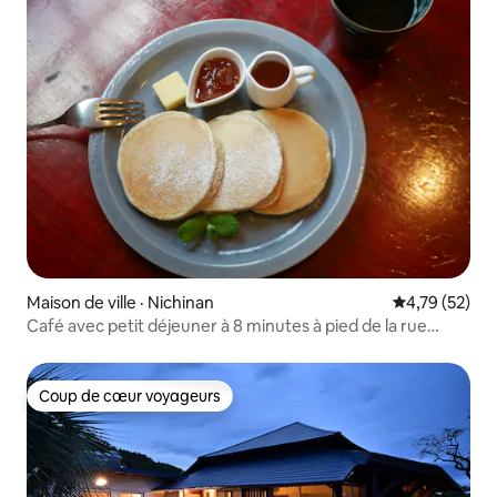
Maison de ville · Nichinan
Note moyenne
4,79 (52)
Café avec petit déjeuner à 8 minutes à pied de la rue
commerçante d'Aburatsu, recommandé pour la route
côtière de Nichinan, maison individuelle avec vue sur la
rivière
Coup de cœur voyageurs
Coup de cœur voyageurs