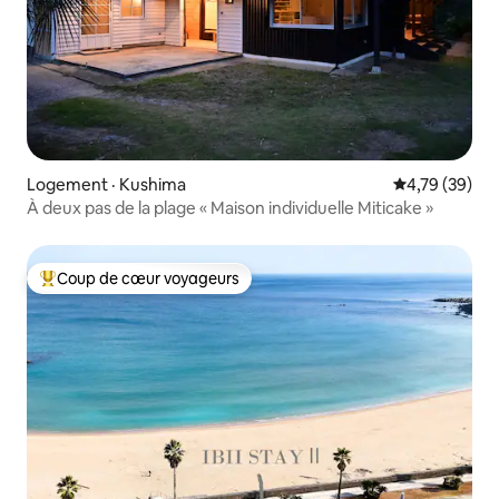
Logement · Kushima
Note moyenne
4,79 (39)
À deux pas de la plage « Maison individuelle Miticake »
Coup de cœur voyageurs
Coup de cœur voyageurs parmi les plus aimés