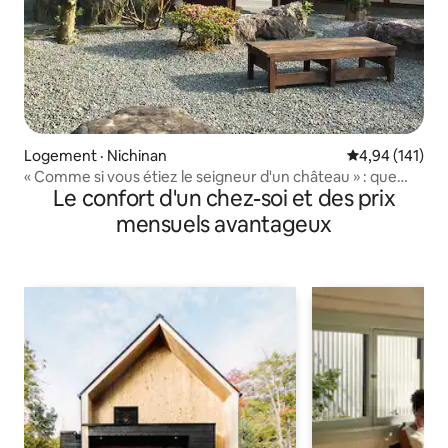
Logement · Nichinan
Note moyenne 
4,94 (141)
« Comme si vous étiez le seigneur d'un château » : que
Le confort d'un chez-soi et des prix
diriez-vous de remonter le temps jusqu'à l'époque d'Edo
dans une vieille maison entourée de murs de pierre et de
mensuels avantageux
jardins japonais ?