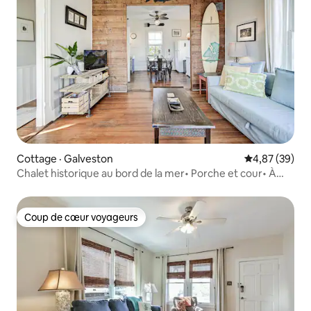
Cottage · Galveston
Note moyenne
4,87 (39)
Chalet historique au bord de la mer• Porche et cour• À
distance de marche de la plage
Coup de cœur voyageurs
Coup de cœur voyageurs