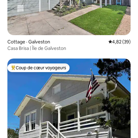
Cottage · Galveston
Note moyenne
4,82 (39)
Casa Brisa | Île de Galveston
Coup de cœur voyageurs
Coup de cœur voyageurs parmi les plus aimés