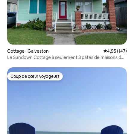
Cottage · Galveston
Note moyenne 
4,95 (147)
Le Sundown Cottage à seulement 3 pâtés de maisons de
la plage !
Coup de cœur voyageurs
Coup de cœur voyageurs