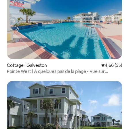
Cottage · Galveston
Note moyenne
4,66 (35)
Pointe West | À quelques pas de la plage • Vue sur
l'océan • Piscines