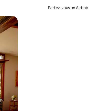
Partez-vous un Airbnb
et en les faisant glisser.