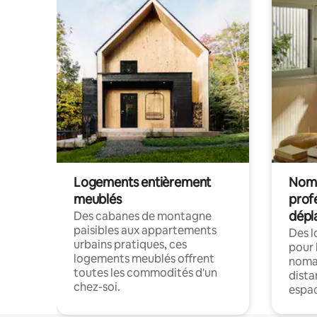
Logements entièrement
Noma
meublés
prof
dépl
Des cabanes de montagne
paisibles aux appartements
Des 
urbains pratiques, ces
pour 
logements meublés offrent
nomad
toutes les commodités d'un
dista
chez-soi.
espac