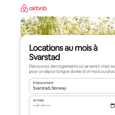
Aller
directement
au
contenu
Locations au mois à
Svarstad
Découvrez des logements où se sentir chez so
pour un séjour longue durée d’un mois ou plus
Emplacement
Quand les résultats sont affichés, parcourez-les en 
Arrivée