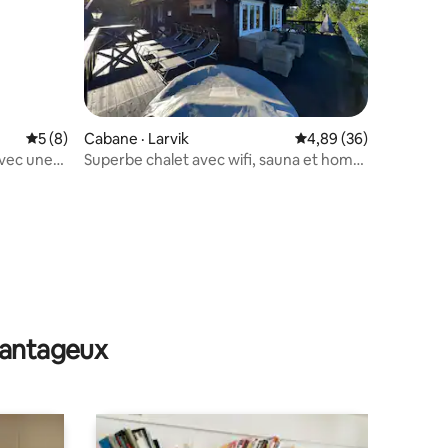
Note moyenne de 5 sur 5, 8 commentaires
5 (8)
Cabane · Larvik
Note moyenne de 4,89
4,89 (36)
avec une
Superbe chalet avec wifi, sauna et home
cinéma
res
avantageux