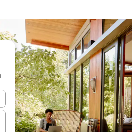
i
.
utilisant les flèches vers le haut et vers le bas, ou en appuyant dessus 