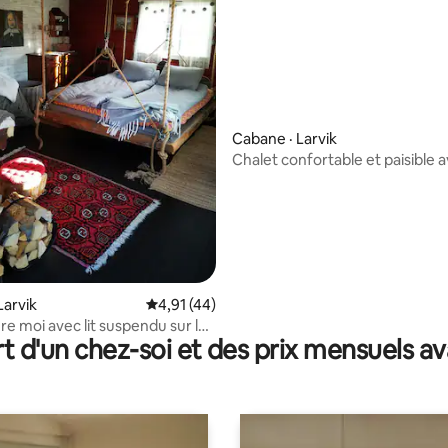
Cabane · Larvik
Chalet confortable et paisible 
belle vue
 sur 5, 14 commentaires
Larvik
Note moyenne de 4,91 sur 5, 44 commentai
4,91 (44)
e moi avec lit suspendu sur le
t d'un chez-soi et des prix mensuels 