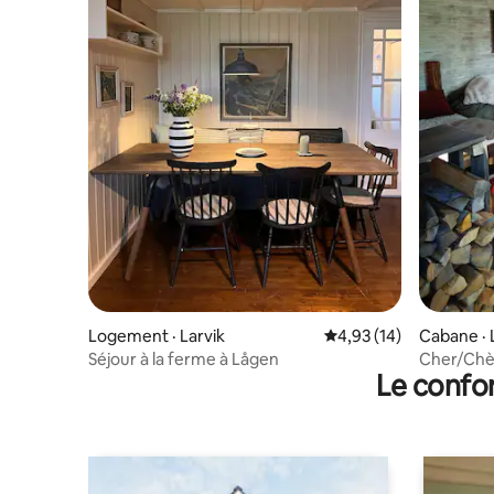
Logement · Larvik
Note moyenne de 4,93
4,93 (14)
Cabane · 
Séjour à la ferme à Lågen
Cher/Chèr
Le confor
toit