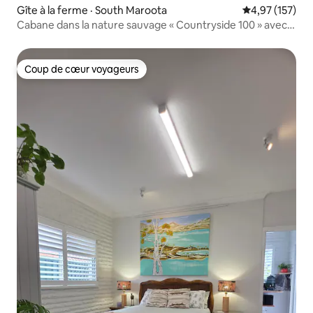
Gîte à la ferme · South Maroota
Note moyenne 
4,97 (157)
Cabane dans la nature sauvage « Countryside 100 » avec
lit King
Coup de cœur voyageurs
Coup de cœur voyageurs