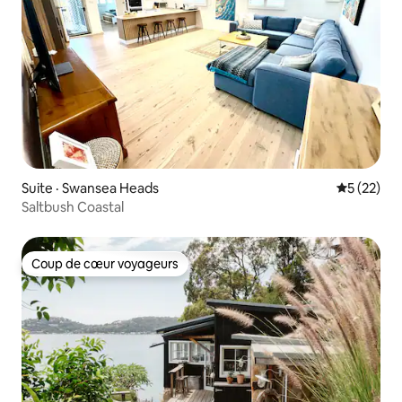
Suite · Swansea Heads
Note moye
5 (22)
Saltbush Coastal
Coup de cœur voyageurs
Coup de cœur voyageurs