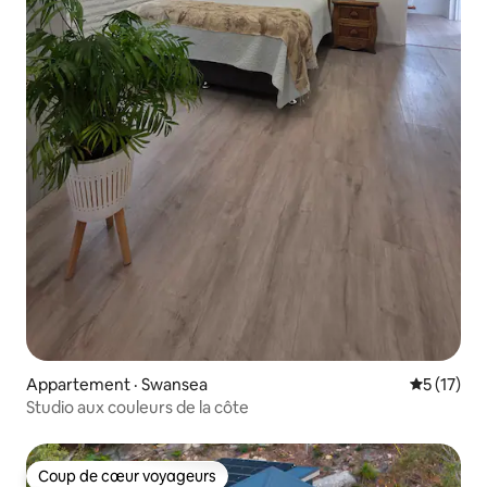
Appartement · Swansea
Note moye
5 (17)
Studio aux couleurs de la côte
Coup de cœur voyageurs
Coup de cœur voyageurs