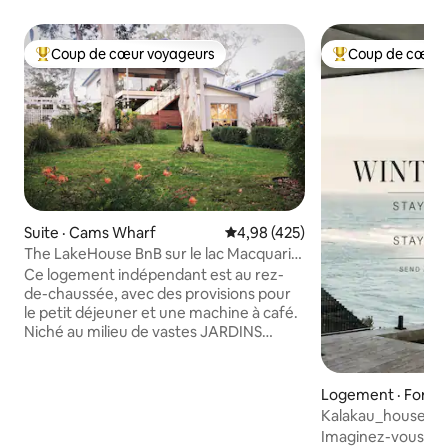
Coup de cœur voyageurs
Coup de cœur 
Coup de cœur voyageurs parmi les plus aimés
Coup de cœur voy
Suite · Cams Wharf
Note moyenne de 4,98 sur 5, 4
4,98 (425)
The LakeHouse BnB sur le lac Macquarie,
Murrays Beach
Ce logement indépendant est au rez-
de-chaussée, avec des provisions pour
le petit déjeuner et une machine à café.
Niché au milieu de vastes JARDINS
privés, ce logement d'une chambre
dispose d'une cuisine entièrement
équipée, d'un salon-salle à manger et
Logement · Forre
d'un espace barbecue couvert. Géré par
Kalakau_house
DES SUPERHÔTES, le logement offre une
Imaginez-vous vou
VUE et un accès au FRONT DE MER. Ce