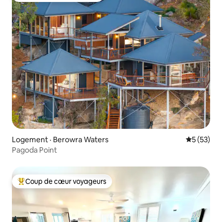
Logement · Berowra Waters
Note moye
5 (53)
Pagoda Point
Coup de cœur voyageurs
Coup de cœur voyageurs parmi les plus aimés