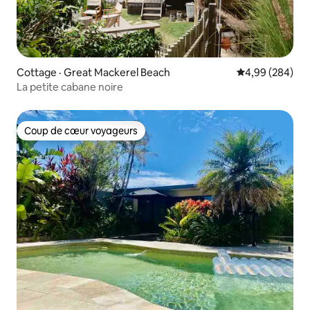
Cottage · Great Mackerel Beach
Note moyenne 
4,99 (284)
La petite cabane noire
Coup de cœur voyageurs
Coup de cœur voyageurs