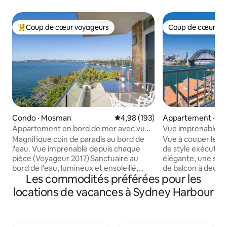
Coup de cœur voyageurs
Coup de cœur vo
Coup de cœur voyageurs parmi les plus aimés
Coup de cœur vo
Condo · Mosman
Note moyenne de 4,98 sur 5, 1
4,98 (193)
Appartement · Kirri
Appartement en bord de mer avec vue
Vue imprenable sur
panoramique imprenable
Magnifique coin de paradis au bord de
Vue à couper le so
l'eau. Vue imprenable depuis chaque
de style exécutif,
pièce (Voyageur 2017) Sanctuaire au
élégante, une sall
bord de l'eau, lumineux et ensoleillé,
de balcon à deux v
Les commodités préférées pour les
idyllique. Bureau à domicile séparé Tout
vue à l'intérieur ! 
le linge de maison et le logement sont
un ascenseur), bal
locations de vacances à Sydney Harbour
nettoyés par des professionnels. Balcon
longueur avec vue
en plein air parfait pour les
l'emblématique Ha
boissons/repas Dîner au barbecue,
l'Opéra de Sydney,
chaises longues, piscine du port Parking
monde entier. Vou