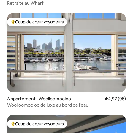
Retraite au Wharf
Coup de cœur voyageurs
Coup de cœur voyageurs parmi les plus aimés
Appartement · Woolloomooloo
Note moyenne
4,97 (95)
Woolloomooloo de luxe au bord de l'eau
Coup de cœur voyageurs
Coup de cœur voyageurs parmi les plus aimés