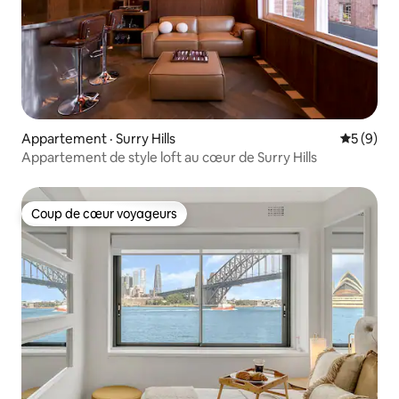
Appartement · Surry Hills
Note moy
5 (9)
Appartement de style loft au cœur de Surry Hills
Coup de cœur voyageurs
Coup de cœur voyageurs