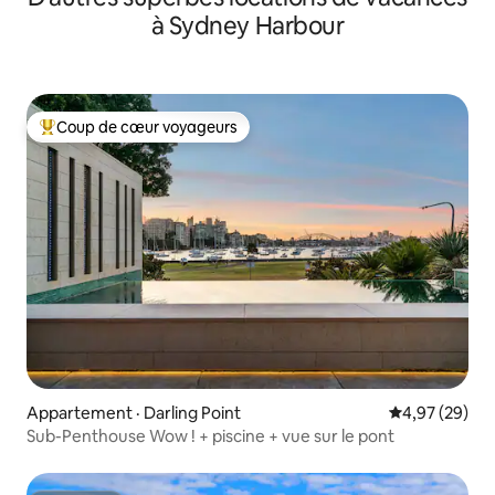
à Sydney Harbour
Coup de cœur voyageurs
Coup de cœur voyageurs parmi les plus aimés
Appartement · Darling Point
Note moyenne
4,97 (29)
Sub-Penthouse Wow ! + piscine + vue sur le pont