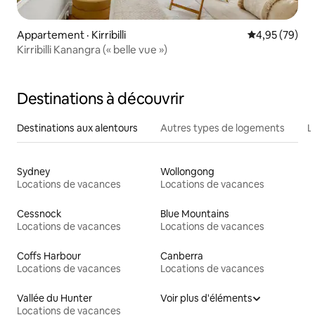
Appartement · Kirribilli
Note moyenne
4,95 (79)
Kirribilli Kanangra (« belle vue »)
Destinations à découvrir
Destinations aux alentours
Autres types de logements
L
Sydney
Wollongong
Locations de vacances
Locations de vacances
Cessnock
Blue Mountains
Locations de vacances
Locations de vacances
Coffs Harbour
Canberra
Locations de vacances
Locations de vacances
Vallée du Hunter
Voir plus d'éléments
Locations de vacances