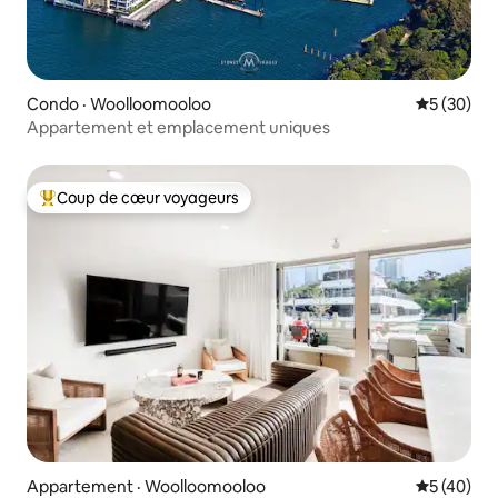
Condo · Woolloomooloo
Note moye
5 (30)
Appartement et emplacement uniques
Coup de cœur voyageurs
Coup de cœur voyageurs parmi les plus aimés
Appartement · Woolloomooloo
Note moye
5 (40)