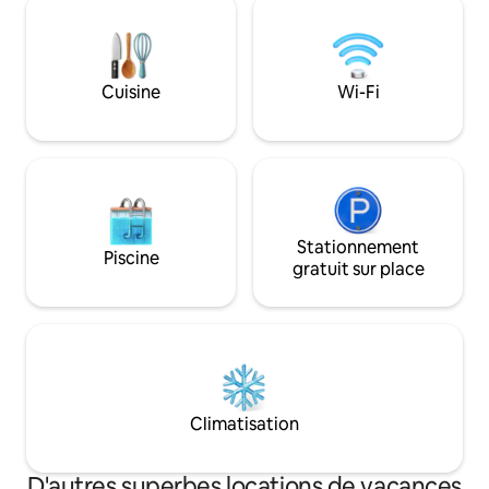
sur place : hauteur maximale de la
être pas quitter la
voiture 1,7 mètre Bus et ferry à
d'un emplacement 
proximité Feux d'artifice souvent vus,
appartement lumin
spectaculaires le soir du Nouvel An et le
trouve à quelques 
Cuisine
Wi-Fi
jour de l'Australie. Paisible le jour,
de la gare de Milso
magnifique la nuit Venez vous détendre
diversité des boutiq
– vous ne voudrez pas partir !
Stationnement
Piscine
gratuit sur place
Climatisation
D'autres superbes locations de vacances