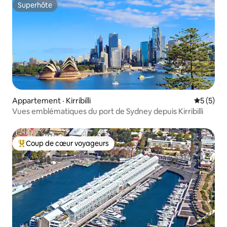
Superhôte
Superhôte
Appartement · Kirribilli
Note moy
5 (5)
Vues emblématiques du port de Sydney depuis Kirribilli
Coup de cœur voyageurs
Coup de cœur voyageurs parmi les plus aimés