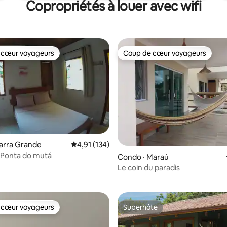
Copropriétés à louer avec wifi
 cœur voyageurs
Coup de cœur voyageurs
 cœur voyageurs
Coup de cœur voyageurs
arra Grande
Note moyenne de 4,91 sur 5, 134 commentai
4,91 (134)
- Ponta do mutá
Condo · Maraú
 sur 5, 41 commentaires
Le coin du paradis
 cœur voyageurs
Superhôte
 cœur voyageurs
Superhôte