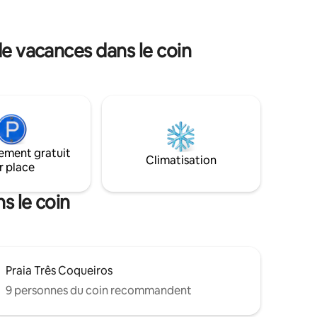
! Ici,
dans les 3 suites, air tb ! Cuisine
entièrement équipée et complète ! Une
rue très calme et sûre ! J'ai apporté
de vacances dans le coin
ts mineurs
toute la décoration de Bali!!
ement gratuit
Climatisation
r place
s le coin
Praia Três Coqueiros
9 personnes du coin recommandent