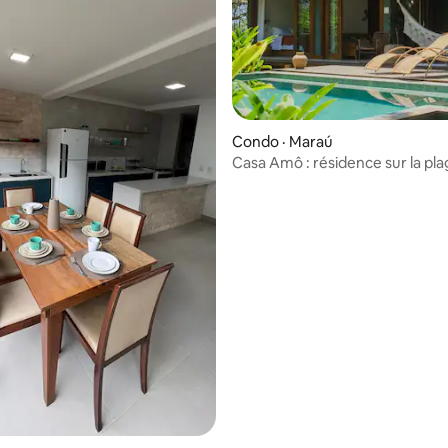
 sur 5, 56 commentaires
Condo · Maraú
Casa Amô : résidence sur la pl
Saquaíra, à Maraú, Bahia