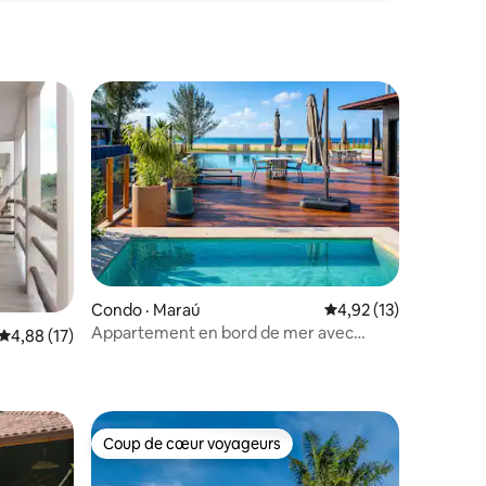
res
Condo · Maraú
Note moyenne de 4,9
4,92 (13)
Appartement en bord de mer avec
Note moyenne de 4,88 sur 5, 17 commentaires
4,88 (17)
piscine à Barra Grande
Coup de cœur voyageurs
Coup de cœur voyageurs