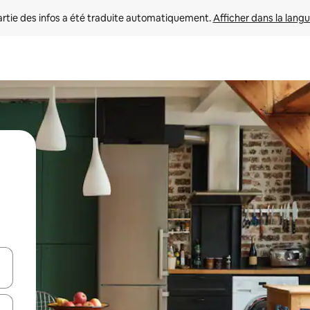
rtie des infos a été traduite automatiquement. 
Afficher dans la langu
utilisant les flèches vers le haut et vers le bas, ou en appuyant dessus 