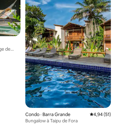
age de
Condo · Barra Grande
Note moyenne de 4,94
4,94 (51)
Bungalow à Taipu de Fora