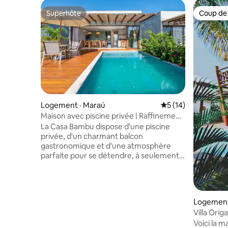
Superhôte
Coup de
Superhôte
Coup de
Logement · Maraú
Note moyenne de 5
5 (14)
Maison avec piscine privée | Raffinement
et confort
La Casa Bambu dispose d'une piscine
privée, d'un charmant balcon
gastronomique et d'une atmosphère
parfaite pour se détendre, à seulement
3 minutes de la plage. Imaginez vous
réveiller, prendre votre déjeuner dans un
cadre aéré avec une ambiance de plage
et passer la journée à vous détendre, à
Logement 
bavarder et à passer de bons moments.
Villa Ori
La maison a été conçue pour ceux qui
de la plag
Voici la m
veulent vraiment se détendre, offrant