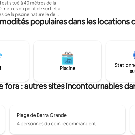
 il est situé à 40 mètres de la
tranquillité et de bonne énergie !
0 mètres du point de surf et à
votre animal de compagnie est
s de la piscine naturelle de
également le bienvenu!! La végétation
mmodités populaires dans les locations 
Fora. Avec 3 chambres avec
du jardin subit des changemen
ain, une cuisine et un salon
au fil des saisons.
, un espace gastronomique et
e privée, c'est une retraite
. Situé dans une rue calme,
r la verdure et la sérénité de la
ée. La maison est totalement
ans espaces partagés,
Stationn
nt l'exclusivité. Parfait pour se
i
Piscine
su
et profiter de moments
s en famille. Nous avons une
ménage et un cuisinier
e fora : autres sites incontournables dan
Plage de Barra Grande
4 personnes du coin recommandent