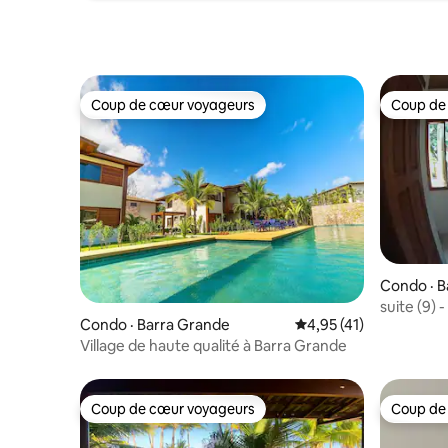
Coup de cœur voyageurs
Coup de
Coup de cœur voyageurs
Coup de
Condo · B
suite (9) 
Condo · Barra Grande
Note moyenne de 4,95
4,95 (41)
Village de haute qualité à Barra Grande
Coup de cœur voyageurs
Coup de
Coup de cœur voyageurs
Coup de