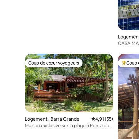
Logement
CASA MAR 
jacuzzis
Coup de cœur voyageurs
Coup 
Coup de cœur voyageurs
Coup de 
Logement · Barra Grande
Note moyenne de 4,91
4,91 (55)
Maison exclusive sur la plage à Ponta do
Mutá