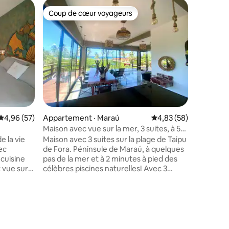
Logement
Coup de cœur voyageurs
Coup de
Coup de cœur voyageurs
Coup de
Casa Iro
La maison
propre st
et meublé
maison es
une intimi
construit
été intégr
maison e
piscines 
Note moyenne de 4,96 sur 5, 57 commentaires
4,96 (57)
Appartement · Maraú
Note moyenne de 4,83
4,83 (58)
est égal
locaux. L
Maison avec vue sur la mer, 3 suites, à 50
hydromass
mètres de la mer
e la vie
Maison avec 3 suites sur la plage de Taipu
la tranqui
ec
de Fora. Péninsule de Maraú, à quelques
moindres 
 cuisine
pas de la mer et à 2 minutes à pied des
 vue sur
célèbres piscines naturelles! Avec 3
s sommes à
suites, grande chambre tout en verre
re et 10
avec rideaux et climatisation 24 000 btus
aipú de
face à la mer, tous les sols en marbre et
res
aturelles.
granit, a une terrasse avec vue sur la mer
re pour
aussi ! Pour les gens exigeants!!
Beaucoup de balcon. Lits queen size