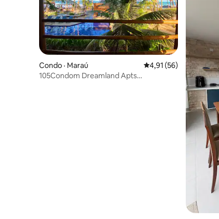
Condo · Maraú
Note moyenne de 4,91
4,91 (56)
105Condom Dreamland Apts
BeachFront-Taipu de Fora - Taipu de Fora