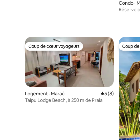
Condo · 
Réserve d
Coup de cœur voyageurs
Coup de
Coup de cœur voyageurs
Coup de
Logement · Maraú
Note moyenne de 
5 (8)
Taipu Lodge Beach, à 250 m de Praia