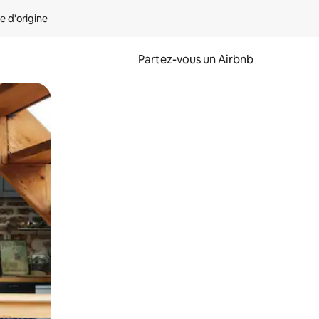
e d'origine
Partez-vous un Airbnb
et en les faisant glisser.