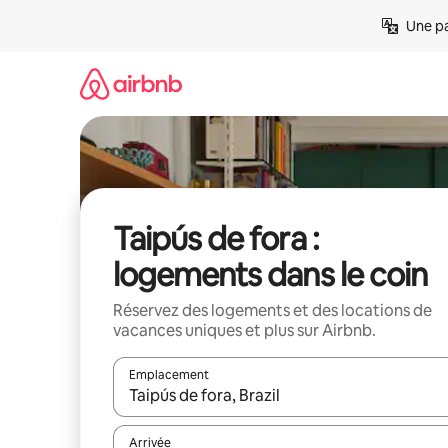
Aller
Une pa
directement
au
contenu
Taipús de fora :
logements dans le coin
Réservez des logements et des locations de
vacances uniques et plus sur Airbnb.
Emplacement
Quand les résultats sont affichés, parcourez-les en 
Arrivée