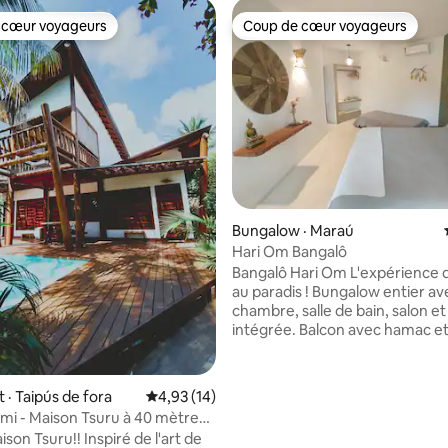
 cœur voyageurs
Coup de cœur voyageurs
 cœur voyageurs
Coup de cœur voyageurs
 sur 5, 14 commentaires
Bungalow · Maraú
Hari Om Bangalô
Bangalô Hari Om L'expérience d
au paradis ! Bungalow entier av
chambre, salle de bain, salon et
intégrée. Balcon avec hamac et
la forêt verte préservée. Nou
700 mètres, 5 minutes en voitu
minutes à pied de la plage de T
· Taipús de fora
Note moyenne de 4,93 sur 5, 14 commentai
4,93 (14)
Fora, très proche des piscines n
gami - Maison Tsuru à 40 mètres
Un endroit au milieu de la natu
e
aison Tsuru!! Inspiré de l'art de
vivre des moments de paix, de