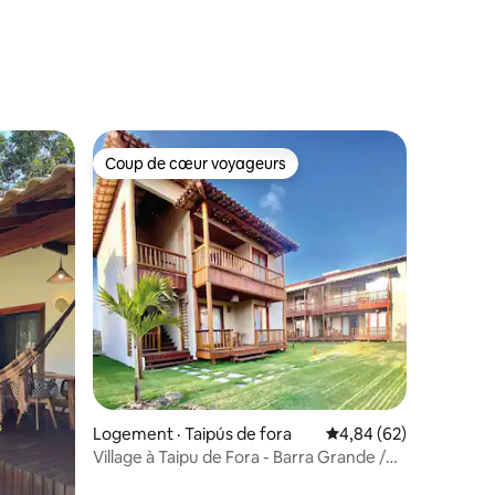
res
Coup de cœur voyageurs
les plus aimés
Coup de cœur voyageurs
Logement · Taipús de fora
Note moyenne de 4,84
4,84 (62)
Village à Taipu de Fora - Barra Grande /
Maraú.