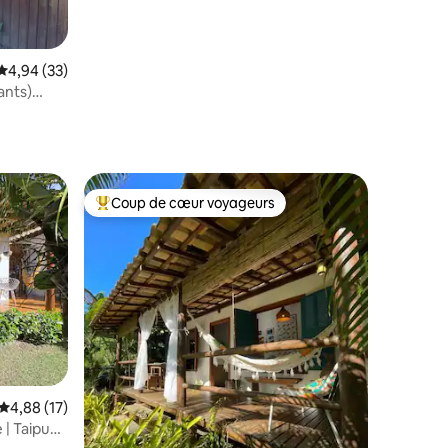
Note moyenne de 4,94 sur 5, 33 commentaires
4,94 (33)
ants)
res
Coup de cœur voyageurs
Coup de cœur voyageurs parmi les plus aimés
Note moyenne de 4,88 sur 5, 17 commentaires
4,88 (17)
 | Taipu