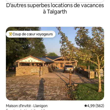
D'autres superbes locations de vacances
à Talgarth
Coup de cœur voyageurs
Coup de cœur voyageurs parmi les plus aimés
Maison d'invité · Llanigon
Note moyenne 
4,99 (562)