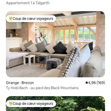
Appartement 1 à Talgarth
Coup de cœur voyageurs
Coup de cœur voyageurs parmi les plus aimés
Grange · Brecon
Note moyenne 
4,96 (169)
Ty Hobi Bach - au pied des Black Mountains
Coup de cœur voyageurs
Coup de cœur voyageurs parmi les plus aimés