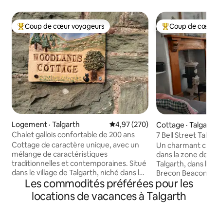
Coup de cœur voyageurs
Coup de cœur 
Coup de cœur voyageurs parmi les plus aimés
Coup de cœur voy
Logement · Talgarth
Note moyenne de 4,97 sur 5, 2
4,97 (270)
Cottage · Talgarth
Chalet gallois confortable de 200 ans
7 Bell Street Talga
Cottage de caractère unique, avec un
Un charmant chale
mélange de caractéristiques
dans la zone de c
traditionnelles et contemporaines. Situé
Talgarth, dans le p
dans le village de Talgarth, niché dans les
Brecon Beacons. 
Les commodités préférées pour les
contreforts des montagnes noires dans
d'une cuisine/sall
le parc national de Brecon Beacons.
équipée, d'une nou
locations de vacances à Talgarth
Seulement 10 miles de Brecon à l'ouest
d'une chambre dou
et 7 miles de la célèbre ville de livre Hay
chambre simple, 