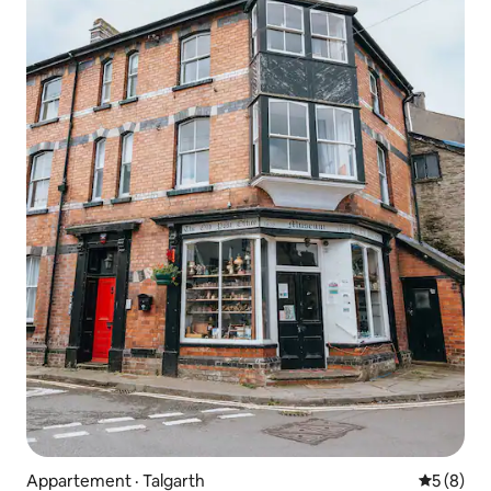
Appartement · Talgarth
Note moy
5 (8)