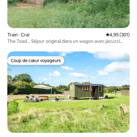
Train · Crai
Note moyenne 
4,95 (301)
The Toad… Séjour original dans un wagon avec jacuzzi
chauffé au bois
Coup de cœur voyageurs
Coup de cœur voyageurs