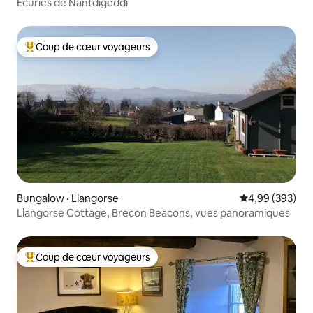
Écuries de Nantdigeddi
Coup de cœur voyageurs
Coup de cœur voyageurs parmi les plus aimés
Bungalow · Llangorse
Note moyenne 
4,99 (393)
Llangorse Cottage, Brecon Beacons, vues panoramiques
Coup de cœur voyageurs
Coup de cœur voyageurs parmi les plus aimés