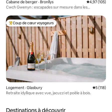
Cabane de berger · Bronllys
Note moyenne 
4,97 (105)
Cwch Gwenyn : escapades sur mesure dans les
montagnes Noires, jacuzzi
Coup de cœur voyageurs
Coup de cœur voyageurs parmi les plus aimés
Logement · Glasbury
Note moyen
5 (118)
Retraite idyllique avec vue, jacuzzi et poêle à bois.
Destinations à découvrir