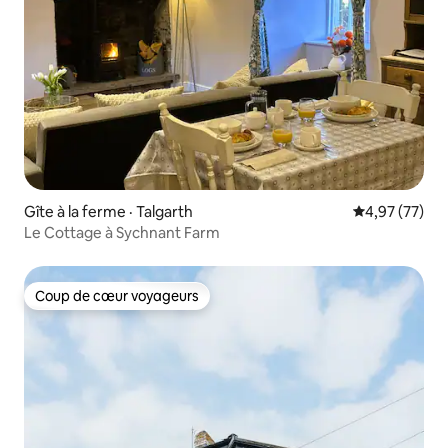
Gîte à la ferme · Talgarth
Note moyenne
4,97 (77)
Le Cottage à Sychnant Farm
Coup de cœur voyageurs
Coup de cœur voyageurs