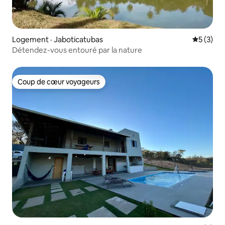
Logement · Jaboticatubas
Note moy
5 (3)
Détendez-vous entouré par la nature
Coup de cœur voyageurs
Coup de cœur voyageurs