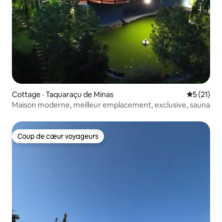
Cottage · Taquaraçu de Minas
Note moye
5 (21)
Maison moderne, meilleur emplacement, exclusive, sauna
Coup de cœur voyageurs
Coup de cœur voyageurs