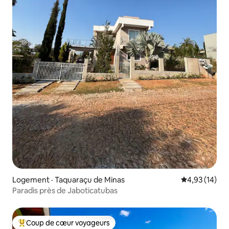
Logement · Taquaraçu de Minas
Note moyenne
4,93 (14)
Paradis près de Jaboticatubas
Coup de cœur voyageurs
Coup de cœur voyageurs parmi les plus aimés