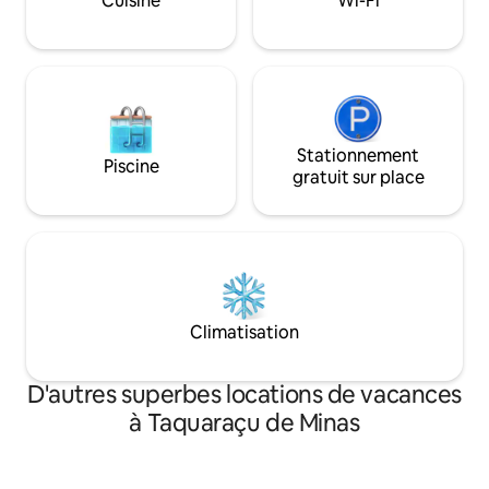
Cuisine
Wi-Fi
douche extérieure, d'un barbecue
mobile, d'un baril pour feu de camp
extérieur + d'un mini foyer portable.
Stationnement
Piscine
gratuit sur place
Climatisation
D'autres superbes locations de vacances
à Taquaraçu de Minas