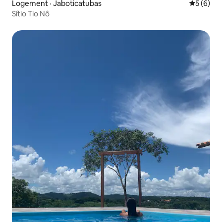
Logement · Jaboticatubas
Note moy
5 (6)
Sítio Tio Nô