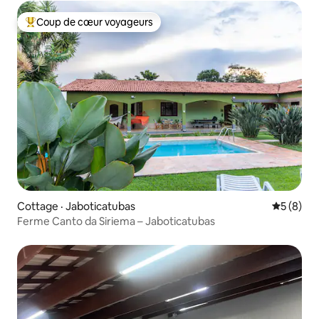
Coup de cœur voyageurs
Coup de cœur voyageurs parmi les plus aimés
Cottage · Jaboticatubas
Note moy
5 (8)
Ferme Canto da Siriema – Jaboticatubas