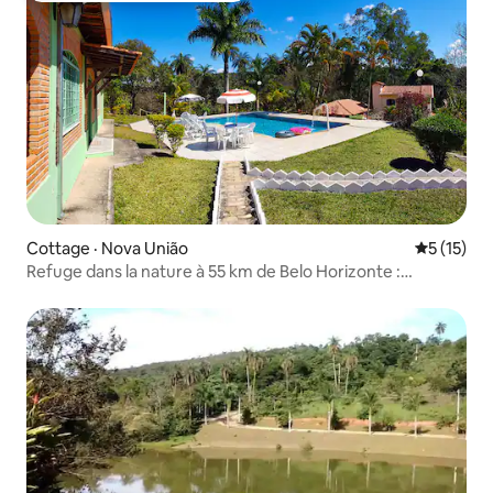
Cottage · Nova União
Note moye
5 (15)
Refuge dans la nature à 55 km de Belo Horizonte :
ralentissez, célébrez !