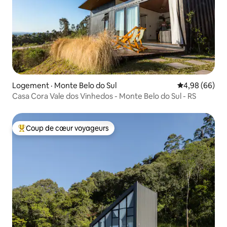
Logement · Monte Belo do Sul
Note moyenne
4,98 (66)
Casa Cora Vale dos Vinhedos - Monte Belo do Sul - RS
Coup de cœur voyageurs
Coup de cœur voyageurs parmi les plus aimés