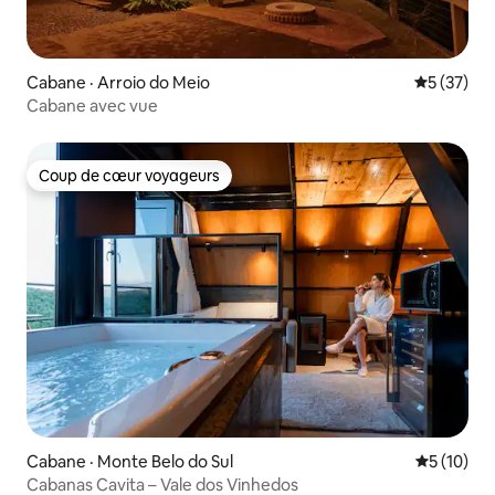
Cabane · Arroio do Meio
Note moye
5 (37)
Cabane avec vue
Coup de cœur voyageurs
Coup de cœur voyageurs
Cabane · Monte Belo do Sul
Note moye
5 (10)
Cabanas Cavita – Vale dos Vinhedos