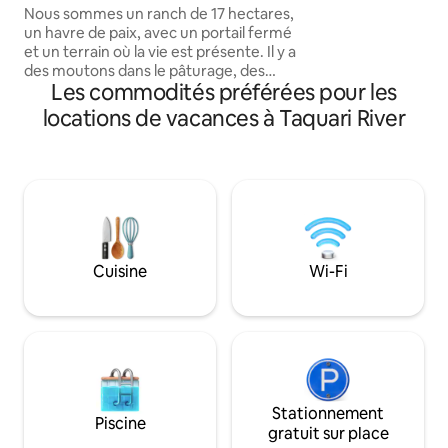
sommet de la colli
avec piscine · 17 ha
Nous sommes un ranch de 17 hectares,
ville d'Ano Bom, à 
un havre de paix, avec un portail fermé
terrasse, vous pou
et un terrain où la vie est présente. Il y a
vue imprenable sur 
des moutons dans le pâturage, des
du coucher de sole
Les commodités préférées pour les
poules qui errent librement et un
potager saisonnier qui sera laissé à votre
locations de vacances à Taquari River
porte. Il fait 120 m² avec une hauteur de
plafond de presque 10 mètres. Toutes
les commodités sont à usage individuel.
Se servir n'est pas une tâche : c'est un
choix, c'est prendre soin de soi.
Retrouvez-vous avec vous-même
quand le monde extérieur est silencieux.
Nous espérons que vous vivrez des
Cuisine
Wi-Fi
moments rares ici, des célébrations
intimes, pour un maximum de
4 personnes.
Stationnement
Piscine
gratuit sur place