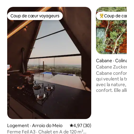
Coup de cœur voyageurs
Coup de cœur 
Coup de cœur voyageurs
Coup de cœur voy
Cabane · Colinas
Cabane Zuckerhut,
incroyable
Cabane confortabl
qui veulent la tranq
avec la nature, ma
confort. Elle allie 
avec des meubles e
fabriqués pendant 
aussi avec une bai
hydromassage et 
lit queen size, la cl
une cuisine. Un h
Logement · Arroio do Meio
Note moyenne de 4,97 sur 5, 
4,97 (30)
milieu de la nature.
Ferme Feil A3 · Chalet en A de 120 m²