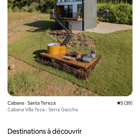
Cabane · Santa Tereza
Note moye
5 (39)
Cabana Villa Teza - Serra Gaúcha
Destinations à découvrir