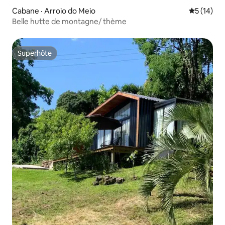
Cabane · Arroio do Meio
Note moye
5 (14)
Belle hutte de montagne/ thème
Superhôte
Superhôte