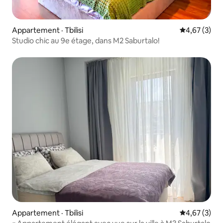
Appartement · Tbilisi
Note moyenn
4,67 (3)
Studio chic au 9e étage, dans M2 Saburtalo!
Appartement · Tbilisi
Note moyenn
4,67 (3)