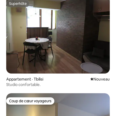
Superhôte
Superhôte
Appartement · Tbilisi
Nouvel hébe
Nouveau
Studio confortable.
Coup de cœur voyageurs
Coup de cœur voyageurs