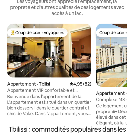
Les voyageurs ont apprécié l'emplacement, la
propreté et d'autres qualités de ces logements avec
accès à un lac.
Coup de cœur voyageurs
Coup de cœur vo
Coup de cœur voyageurs parmi les plus aimés
Coup de cœur vo
Appartement · Tbilisi
Note moyenne de 4,95 sur 5, 
4,95 (82)
Appartement VIP confortable et
Appartement · Tbil
moderne à Vake
Bienvenue dans l'appartement de Ia.
Complexe M3 – Séj
L'appartement est situé dans un quartier
espace de travail g
Ce logement unique
bien desservi, dans le quartier central et
propre. 🏡 Découvr
chic de Vake. Dans l'appartement, vous
élevé dans cet ap
pouvez vous sentir pleinement à l'aise.
élégant, où la lumi
Les voyageurs peuvent rejoindre la rue
Tbilissi : commodités populaires dans les
grandes fenêtres, 
Abashidze, célèbre pour ses bars,