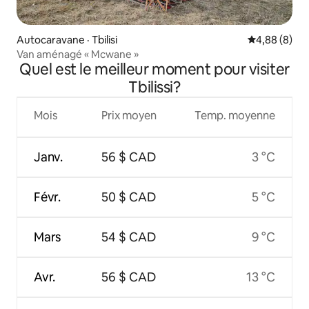
Autocaravane · Tbilisi
Note moyenn
4,88 (8)
Van aménagé « Mcwane »
Quel est le meilleur moment pour visiter
Tbilissi?
Mois
Prix moyen
Temp. moyenne
Janv.
56 $ CAD
3 °C
Févr.
50 $ CAD
5 °C
Mars
54 $ CAD
9 °C
Avr.
56 $ CAD
13 °C