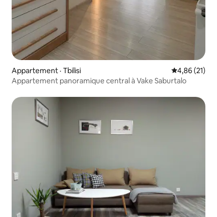
Appartement · Tbilisi
Note moyenne
4,86 (21)
Appartement panoramique central à Vake Saburtalo