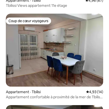
Appartement · Tbilisi
Note moyenne
4,96 (67)
Tbilissi Views appartement 11e étage
Coup de cœur voyageurs
Coup de cœur voyageurs
Appartement · Tbilisi
Note moyenne
4,93 (14)
Appartement confortable à proximité de la mer de Tbilissi
(Hualing)