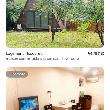
Logement · Tsodoreti
Note moyenne
4,78 (18)
maison confortable cachée dans la verdure
Superhôte
Superhôte