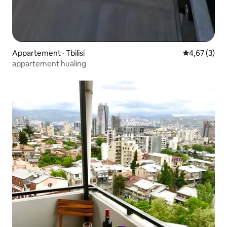
Appartement · Tbilisi
Note moyenn
4,67 (3)
appartement hualing