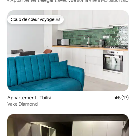
« Appartement élégant avec vue sur la ville à M3 Saburtalo
Coup de cœur voyageurs
Coup de cœur voyageurs
Appartement · Tbilisi
Note moye
5 (17)
Vake Diamond