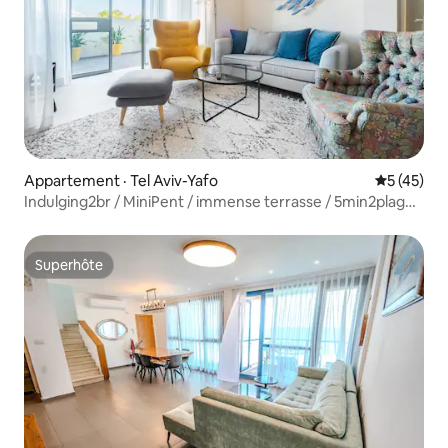
Appartement · Tel Aviv-Yafo
Note moye
5 (45)
Indulging2br / MiniPent / immense terrasse / 5min2plage /
mamad
Superhôte
Superhôte