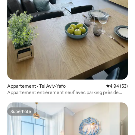
Appartement · Tel Aviv-Yafo
Note moyenne
4,94 (53)
Appartement entièrement neuf avec parking près de
Neve Tzedek
Superhôte
Superhôte