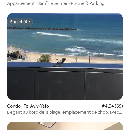
Appartement 135m² · Vue mer · Piscine & Parking
Superhôte
Superhôte
Condo · Tel Aviv-Yafo
Note moyenne
4,94 (69)
Élégant au bord de la plage, emplacement de choix avec
parking