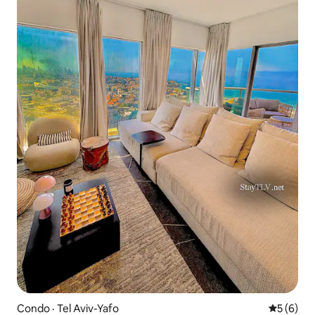
Condo · Tel Aviv-Yafo
Note moy
5 (6)