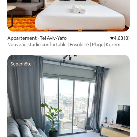
Appartement · Tel Aviv-Yafo
Note moyenn
4,63 (8)
Nouveau studio confortable | Ensoleillé | Plage| Kerem
HaTeimanim
Superhôte
Superhôte