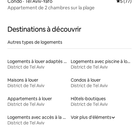
Condo · Tel Aviv-Yafo
Note moye
5 (77)
Appartement de 2 chambres sur la plage
Destinations à découvrir
Autres types de logements
Logements à louer adaptés aux animaux
Logements avec piscine à louer
District de Tel Aviv
District de Tel Aviv
Maisons à louer
Condos à louer
District de Tel Aviv
District de Tel Aviv
Appartements à louer
Hôtels-boutiques
District de Tel Aviv
District de Tel Aviv
Logements avec accès à la plage
Voir plus d'éléments
District de Tel Aviv