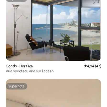
Superhôte
Condo · Herzliya
Note moyenne
4,94 (47)
Vue spectaculaire sur l'océan
Superhôte
Superhôte