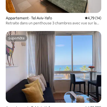
Appartement · Tel Aviv-Yafo
Note moyenne
4,79 (14)
Retraite dans un penthouse 3 chambres avec vue sur la
mer à Tel-Aviv
Superhôte
Superhôte