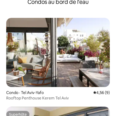
Condos au bord de l'eau
Condo · Tel Aviv-Yafo
Note moyenn
4,56 (9)
Rooftop Penthouse Kerem Tel Aviv
Superhôte