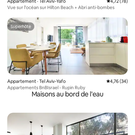
Appartement · Tel Aviv-Yafo
Note moyenne
4,72 (78)
Vue sur l'océan sur Hilton Beach + Abri anti-bombes
Superhôte
Superhôte
Appartement · Tel Aviv-Yafo
Note moyenne
4,76 (34)
Appartements BnBIsrael - Rupin Ruby
Maisons au bord de l'eau